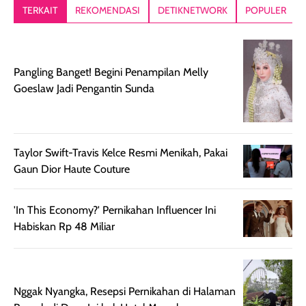
lebih segar
memberikan hasil
meruncing jadi
TERKAIT
REKOMENDASI
DETIKNETWORK
POPULER
setelah
akhir yang
pas buat nakar
digunakan.
nyaman tanpa
sunscreennya.
Wanginya tidak
terasa lengket
terus udah SP
terasa berlebihan
berlebihan. Varian
40 yang pasti
Pangling Banget! Begini Penampilan Melly
sehingga tetap
Bright Glow
cocok dipakai 
Goeslaw Jadi Pengantin Sunda
nyaman dipakai
memberikan efek
aktifitas outdo
untuk aktivitas
akhir yang
juga. baru
harian, baik
membuat kulit
pemakaaian 6
sebelum maupun
tampak lebih
bulan tapi ker
Taylor Swift-Travis Kelce Resmi Menikah, Pakai
setelah
cerah, namun
bersihnya mu
Gaun Dior Haute Couture
beraktivitas di luar
hasilnya tetap
ku
ruangan. Selain
dapat berbeda
'In This Economy?' Pernikahan Influencer Ini
memberikan
pada setiap jenis
Habiskan Rp 48 Miliar
aroma pada
kulit. Produk ini
rambut, produk ini
mengandung
juga membantu
Amino dan
rambut terasa
Vitamin C, serta
Nggak Nyangka, Resepsi Pernikahan di Halaman
lebih halus dan
dilengkapi SPF 35