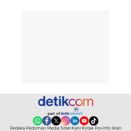
ketahanan aroma
penggunaan.
dapat berbeda
Penilaian
pada setiap orang,
mengenai
tergantung jenis
performa dalam
rambut, aktivitas,
jangka panjang,
dan kondisi
seperti
lingkungan.
kenyamanan
Namun, dari
setelah
pengalaman
pemakaian rutin
penggunaan
atau
hingga repurchase
kecocokannya
beberapa kali,
pada berbagai
performanya
kondisi kulit,
terasa cukup
masih
konsisten untuk
memerlukan
penggunaan
penggunaan lebih
part of
sehari-hari.
lanjut.
Redaksi
Pedoman Media Siber
Karir
Kotak Pos
Info Iklan