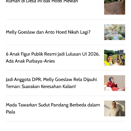
Rumah di Desa Ini bak Hotel Mewah
mudah diatur
PA+++ untuk
setelah
membantu
diaplikasikan.
melindungi kulit
Kemasannya
dari paparan sinar
praktis dengan
UV saat
Melly Goeslaw dan Anto Hoed Nikah Lagi?
botol spray yang
beraktivitas di
mudah digunakan
siang hari.
dan cukup ringkas
Meskipun begitu,
6 Anak Figur Publik Resmi Jadi Lulusan UI 2026,
untuk dibawa saat
sunscreen tetap
Ada Anak Purbaya-Anies
bepergian.
perlu diaplikasikan
Semprotan yang
ulang sesuai
Jadi Anggota DPR, Melly Goeslaw Rela Dijauhi
dihasilkan juga
kebutuhan agar
Teman: Suarakan Keresahan Kalian!
merata sehingga
perlindungannya
memudahkan
tetap optimal.
pengaplikasian
Karena baru
Mada Tawarkan Sudut Pandang Berbeda dalam
tanpa membuat
pertama kali
Piala
rambut terasa
mencoba, review
berat. Perlu
ini berfokus pada
diingat bahwa
kesan awal