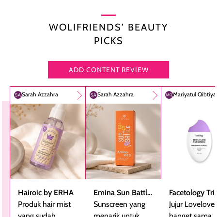
WOLIFRIENDS’ BEAUTY
PICKS
ADD CONTENT REVIEW
Sarah Azzahra
Sarah Azzahra
Mariyatul Qibtiy
Hairoic by ERHA
Emina Sun Battle
Facetology Tri
Produk hair mist
SPF 35 PA+++
Sunscreen yang
Care Sunscree
Jujur Lovelove
yang sudah
Bright Glow Fun
menarik untuk
SPF 40 PA+++
banget sama