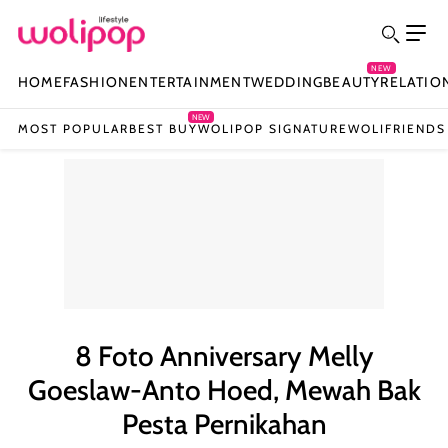
NEW
HOME
FASHION
ENTERTAINMENT
WEDDING
BEAUTY
RELATIO
NEW
MOST POPULAR
BEST BUY
WOLIPOP SIGNATURE
WOLIFRIENDS
8 Foto Anniversary Melly
Goeslaw-Anto Hoed, Mewah Bak
Pesta Pernikahan