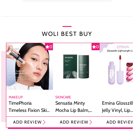
WOLI BEST BUY
0
0
MAKEUP
SKINCARE
TimePhoria
Sensatia Minty
Emina Glosszill
Timeless Fixion Skin
Mocha Lip Balm,
Jelly Vinyl, Lip
Tint Stick,
Pelembap Bibir
Cream Glossy
ADD REVIEW
ADD REVIEW
ADD REVIE
Foundation dan
dengan Aroma
Ringan dengan 
Concealer 2-in-1
Cokelat
Bibir Plumpy