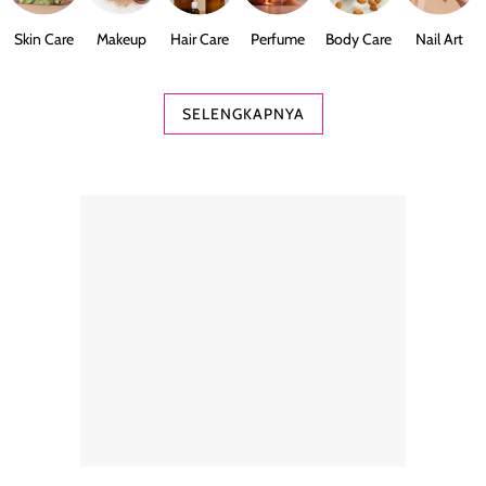
Skin Care
Makeup
Hair Care
Perfume
Body Care
Nail Art
SELENGKAPNYA