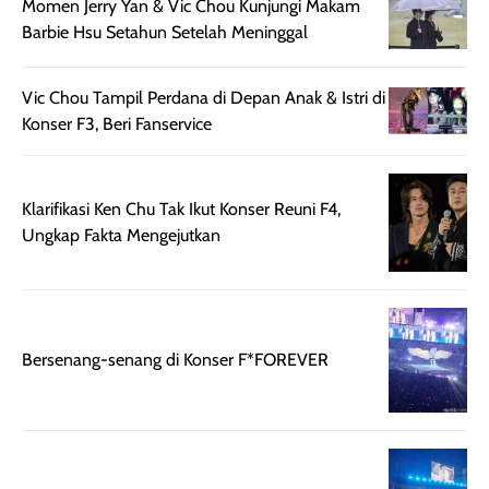
hingga kombinasi,
dan fresh. Coc
Momen Jerry Yan & Vic Chou Kunjungi Makam
namun pada kulit
banget buat
Barbie Hsu Setahun Setelah Meninggal
sangat berminyak
dipakai daily, b
mungkin butuh
ke kantor, kulia
Vic Chou Tampil Perdana di Depan Anak & Istri di
touch-up setelah
ataupun sekad
Konser F3, Beri Fanservice
beberapa jam.
jalan santai. Plus
Meski harganya
point lainnya,
cukup tinggi,
produk ini juga
Klarifikasi Ken Chu Tak Ikut Konser Reuni F4,
kualitasnya
minim oksidasi
Ungkap Fakta Mengejutkan
sepadan. Bedak
jadi warnanya
ini cocok untuk
tetap stabil
kamu yang
setelah beber
menginginkan
jam dipakai.
tampilan flawless,
Shade Carame
Bersenang-senang di Konser F*FOREVER
ringan, dan
juga pas di kuli
berkelas —
bikin complex
sempurna untuk
terlihat hangat
daily look
dan natural. Kalau
maupun acara
kamu suka