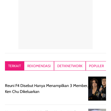
Teksturnya ringan,
yang lagi panas
gampang
lembut, dan
panasnya ini.
dibaurkan paka
mudah dibaurkan
Teksturny blend-
jari, sponge,
tanpa terasa
able, tidak ada
ataupun brush
tebal. Hasil
wangi yang
Pas diaplikasi
akhirnya satin-
menyengat dan
langsung
matte, membuat
bikin kulit kita
menyatu di kuli
wajah tampak
terasa halus dan
jadi hasilnya
mulus dan segar
menyamarkan
kelihatan natur
tanpa terlihat
pori pori, enak
tanpa terasa
kering. Kemasan
banget dipakai
berat. Yang paling
TERKAIT
REKOMENDASI
DETIKNETWORK
POPULER
rose gold-nya
sebelum make up.
aku suka, finis
elegan dan tipis,
Pokonya produk
nya benar-ben
meski agak rapuh
suncreen ter- the
skin like but
Reuni F4 Disebut Hanya Menampilkan 3 Member,
jika sering dibawa
best sejauh ini dari
better. Kulit te
Ken Chu Dikeluarkan
bepergian. Daya
wardah. You guys
terlihat seperti
tahannya bagus
must try this one
kulit asli, cuma
untuk kulit normal
💖💕✨.
lebih rata, seha