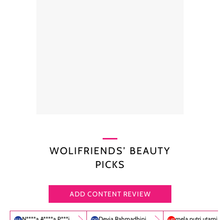
WOLIFRIENDS’ BEAUTY
PICKS
ADD CONTENT REVIEW
N****a A****a P***i
Devia Rahmadhini
mela putri utami