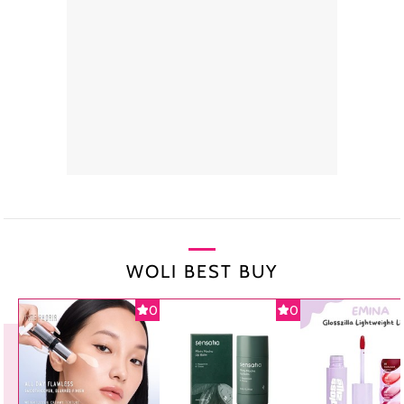
WOLI BEST BUY
0
0