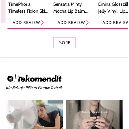
TimePhoria
Sensatia Minty
Emina Glosszill
Timeless Fixion Skin
Mocha Lip Balm,
Jelly Vinyl, Lip
Tint Stick,
Pelembap Bibir
Cream Glossy
ADD REVIEW
ADD REVIEW
ADD REVIE
Foundation dan
dengan Aroma
Ringan dengan 
Concealer 2-in-1
Cokelat
Bibir Plumpy
MORE
Ide Belanja Pilihan Produk Terbaik