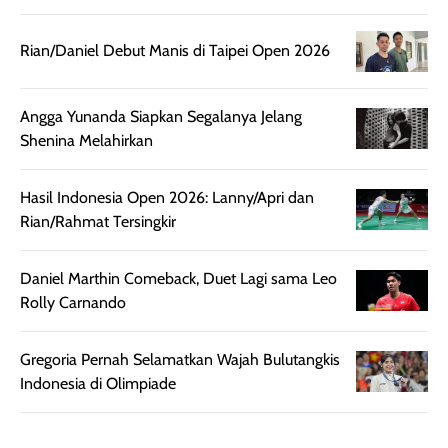
touch-up setelah
ataupun sekad
beberapa jam.
jalan santai. Pl
Rian/Daniel Debut Manis di Taipei Open 2026
Meski harganya
point lainnya,
cukup tinggi,
produk ini juga
kualitasnya
minim oksidasi
Angga Yunanda Siapkan Segalanya Jelang
sepadan. Bedak
jadi warnanya
Shenina Melahirkan
ini cocok untuk
tetap stabil
kamu yang
setelah beber
Hasil Indonesia Open 2026: Lanny/Apri dan
menginginkan
jam dipakai.
Rian/Rahmat Tersingkir
tampilan flawless,
Shade Carame
ringan, dan
juga pas di kuli
berkelas —
bikin complex
Daniel Marthin Comeback, Duet Lagi sama Leo
sempurna untuk
terlihat hangat
Rolly Carnando
daily look
dan natural. K
maupun acara
kamu suka
Gregoria Pernah Selamatkan Wajah Bulutangkis
spesial.
makeup yang
Indonesia di Olimpiade
ringan dengan
hasil natural,
menurutku E