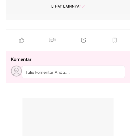
maternity shoot
pemotretan kehamilan
LIHAT LAINNYA
0
Komentar
Tulis komentar Anda....