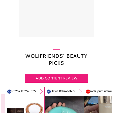
WOLIFRIENDS’ BEAUTY
PICKS
ADD CONTENT REVIEW
N****a A****a P***i
Devia Rahmadhini
mela putri utami