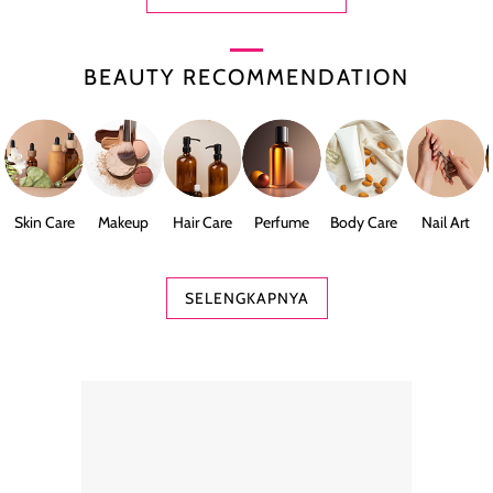
BEAUTY RECOMMENDATION
Skin Care
Makeup
Hair Care
Perfume
Body Care
Nail Art
SELENGKAPNYA