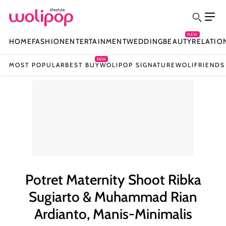
NEW
HOME
FASHION
ENTERTAINMENT
WEDDING
BEAUTY
RELATIO
NEW
MOST POPULAR
BEST BUY
WOLIPOP SIGNATURE
WOLIFRIENDS
Potret Maternity Shoot Ribka
Sugiarto & Muhammad Rian
Ardianto, Manis-Minimalis