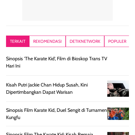
Hair mist ini
pertama,
juga ga peelin
memiliki aroma
teksturnya terasa
jadi nyaman gi
yang lembut dan
ringan dan mudah
Packagingnya 
memberikan
diratakan di kulit.
plastik tutup ul
kesan rambut
Produk juga
mutul botolny
lebih segar
memberikan hasil
meruncing jadi
TERKAIT
REKOMENDASI
DETIKNETWORK
POPULER
setelah
akhir yang
pas buat nakar
digunakan.
nyaman tanpa
sunscreennya.
Wanginya tidak
terasa lengket
terus udah SP
Sinopsis 'The Karate Kid', Film di Bioskop Trans TV
terasa berlebihan
berlebihan. Varian
40 yang pasti
Hari Ini
sehingga tetap
Bright Glow
cocok dipakai 
nyaman dipakai
memberikan efek
aktifitas outdo
untuk aktivitas
akhir yang
juga. baru
harian, baik
membuat kulit
pemakaaian 6
Kisah Putri Jackie Chan Hidup Susah, Kini
sebelum maupun
tampak lebih
bulan tapi ker
Dipertimbangkan Dapat Warisan
setelah
cerah, namun
bersihnya mu
beraktivitas di luar
hasilnya tetap
ku
ruangan. Selain
dapat berbeda
Sinopsis Film Karate Kid, Duel Sengit di Turnamen
memberikan
pada setiap jenis
Kungfu