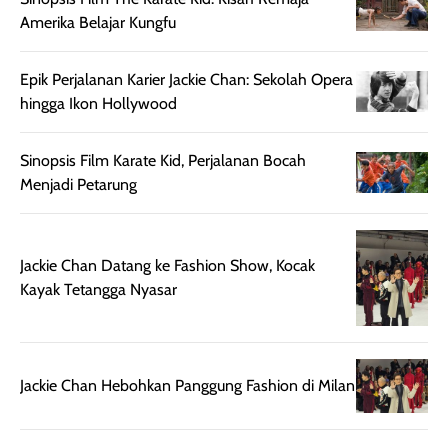
aroma pada
kulit. Produk ini
rambut, produk ini
mengandung
Sinopsis Film The Karate Kid: Kisah Remaja
juga membantu
Amino dan
Amerika Belajar Kungfu
rambut terasa
Vitamin C, serta
lebih halus dan
dilengkapi SPF 35
Epik Perjalanan Karier Jackie Chan: Sekolah Opera
mudah diatur
PA+++ untuk
hingga Ikon Hollywood
setelah
membantu
diaplikasikan.
melindungi kulit
Kemasannya
dari paparan sinar
Sinopsis Film Karate Kid, Perjalanan Bocah
praktis dengan
UV saat
Menjadi Petarung
botol spray yang
beraktivitas di
mudah digunakan
siang hari.
dan cukup ringkas
Meskipun begitu,
Jackie Chan Datang ke Fashion Show, Kocak
untuk dibawa saat
sunscreen tetap
Kayak Tetangga Nyasar
bepergian.
perlu diaplikasikan
Semprotan yang
ulang sesuai
dihasilkan juga
kebutuhan agar
merata sehingga
perlindungannya
Jackie Chan Hebohkan Panggung Fashion di Milan
memudahkan
tetap optimal.