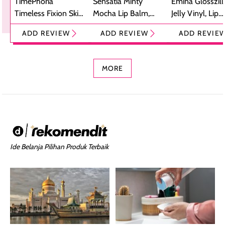
TimePhoria
Sensatia Minty
Emina Glosszill
Timeless Fixion Skin
Mocha Lip Balm,
Jelly Vinyl, Lip
Tint Stick,
Pelembap Bibir
Cream Glossy
ADD REVIEW
ADD REVIEW
ADD REVIE
Foundation dan
dengan Aroma
Ringan dengan 
Concealer 2-in-1
Cokelat
Bibir Plumpy
MORE
Ide Belanja Pilihan Produk Terbaik