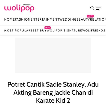
NEW
HOME
FASHION
ENTERTAINMENT
WEDDING
BEAUTY
RELATIO
NEW
MOST POPULAR
BEST BUY
WOLIPOP SIGNATURE
WOLIFRIENDS
Potret Cantik Sadie Stanley, Adu
Akting Bareng Jackie Chan di
Karate Kid 2