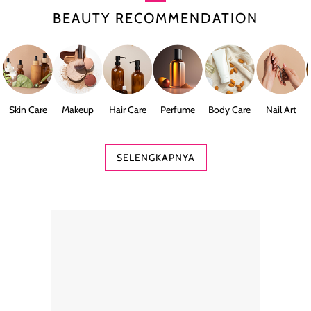
BEAUTY RECOMMENDATION
Skin Care
Makeup
Hair Care
Perfume
Body Care
Nail Art
SELENGKAPNYA