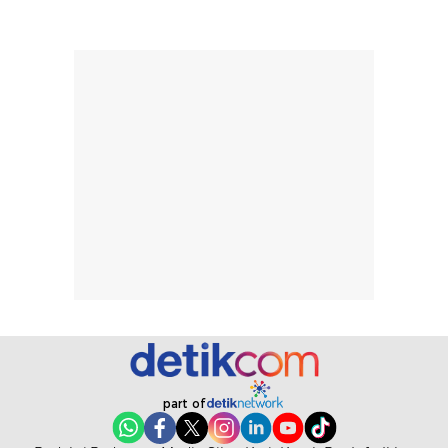
pengaplikasian
Karena baru
tanpa membuat
pertama kali
rambut terasa
mencoba, review
berat. Perlu
ini berfokus pada
diingat bahwa
kesan awal
ketahanan aroma
penggunaan.
dapat berbeda
Penilaian
pada setiap orang,
mengenai
tergantung jenis
performa dalam
rambut, aktivitas,
jangka panjang,
dan kondisi
seperti
lingkungan.
kenyamanan
Namun, dari
setelah
pengalaman
pemakaian rutin
penggunaan
atau
hingga repurchase
kecocokannya
beberapa kali,
pada berbagai
performanya
kondisi kulit,