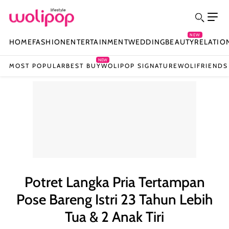
NEW
HOME
FASHION
ENTERTAINMENT
WEDDING
BEAUTY
RELATIO
NEW
MOST POPULAR
BEST BUY
WOLIPOP SIGNATURE
WOLIFRIENDS
Potret Langka Pria Tertampan
Pose Bareng Istri 23 Tahun Lebih
Tua & 2 Anak Tiri