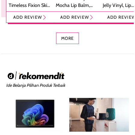
Timeless Fixion Skin
Mocha Lip Balm,
Jelly Vinyl, Lip
Tint Stick,
Pelembap Bibir
Cream Glossy
ADD REVIEW
ADD REVIEW
ADD REVIE
Foundation dan
dengan Aroma
Ringan dengan 
Concealer 2-in-1
Cokelat
Bibir Plumpy
MORE
Ide Belanja Pilihan Produk Terbaik