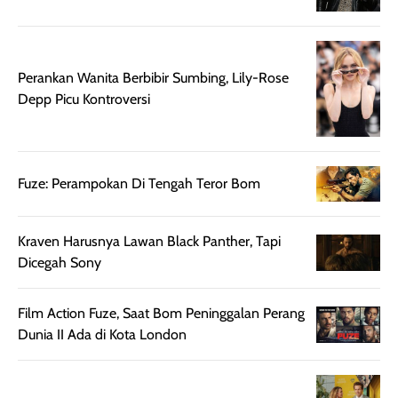
Meski harganya
point lainnya,
cukup tinggi,
produk ini juga
kualitasnya
minim oksidasi
sepadan. Bedak
jadi warnanya
Perankan Wanita Berbibir Sumbing, Lily-Rose
ini cocok untuk
tetap stabil
Depp Picu Kontroversi
kamu yang
setelah beber
menginginkan
jam dipakai.
tampilan flawless,
Shade Carame
ringan, dan
juga pas di kuli
Fuze: Perampokan Di Tengah Teror Bom
berkelas —
bikin complex
sempurna untuk
terlihat hangat
Kraven Harusnya Lawan Black Panther, Tapi
daily look
dan natural. K
Dicegah Sony
maupun acara
kamu suka
spesial.
makeup yang
ringan dengan
Film Action Fuze, Saat Bom Peninggalan Perang
hasil natural,
Dunia II Ada di Kota London
menurutku E
Skin Tint ini wa
banget dicoba.