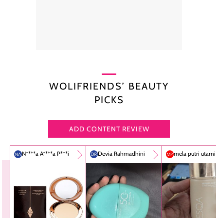
WOLIFRIENDS’ BEAUTY
PICKS
ADD CONTENT REVIEW
N****a A****a P***i
Devia Rahmadhini
mela putri utami