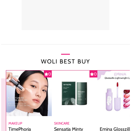
WOLI BEST BUY
0
0
MAKEUP
SKINCARE
TimePhoria
Sensatia Minty
Emina Glosszill