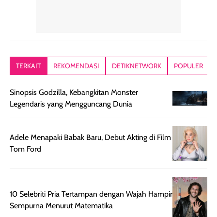
akhirnya satin-
menyengat dan
langsung
matte, membuat
bikin kulit kita
menyatu di kuli
wajah tampak
terasa halus dan
jadi hasilnya
mulus dan segar
menyamarkan
kelihatan natur
tanpa terlihat
pori pori, enak
tanpa terasa
kering. Kemasan
banget dipakai
berat. Yang pa
TERKAIT
REKOMENDASI
DETIKNETWORK
POPULER
rose gold-nya
sebelum make up.
aku suka, finis
elegan dan tipis,
Pokonya produk
nya benar-ben
Sinopsis Godzilla, Kebangkitan Monster
meski agak rapuh
suncreen ter- the
skin like but
Legendaris yang Mengguncang Dunia
jika sering dibawa
best sejauh ini dari
better. Kulit te
bepergian. Daya
wardah. You guys
terlihat seperti
tahannya bagus
must try this one
kulit asli, cuma
Adele Menapaki Babak Baru, Debut Akting di Film
untuk kulit normal
💖💕✨.
lebih rata, seha
Tom Ford
hingga kombinasi,
dan fresh. Coc
namun pada kulit
banget buat
sangat berminyak
dipakai daily, b
mungkin butuh
ke kantor, kulia
10 Selebriti Pria Tertampan dengan Wajah Hampir
touch-up setelah
ataupun sekad
Sempurna Menurut Matematika
beberapa jam.
jalan santai. Pl