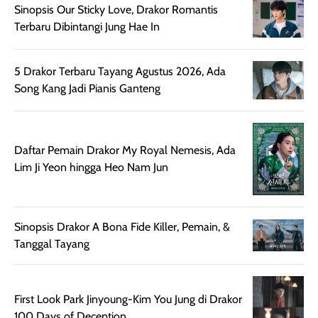
nyaman dipakai
memberikan efek
aktifitas outdo
Sinopsis Our Sticky Love, Drakor Romantis
untuk aktivitas
akhir yang
juga. baru
Terbaru Dibintangi Jung Hae In
harian, baik
membuat kulit
pemakaaian 6
sebelum maupun
tampak lebih
bulan tapi ker
setelah
cerah, namun
bersihnya mu
5 Drakor Terbaru Tayang Agustus 2026, Ada
beraktivitas di luar
hasilnya tetap
ku
Song Kang Jadi Pianis Ganteng
ruangan. Selain
dapat berbeda
memberikan
pada setiap jenis
aroma pada
kulit. Produk ini
Daftar Pemain Drakor My Royal Nemesis, Ada
rambut, produk ini
mengandung
Lim Ji Yeon hingga Heo Nam Jun
juga membantu
Amino dan
rambut terasa
Vitamin C, serta
lebih halus dan
dilengkapi SPF 35
mudah diatur
PA+++ untuk
Sinopsis Drakor A Bona Fide Killer, Pemain, &
setelah
membantu
Tanggal Tayang
diaplikasikan.
melindungi kulit
Kemasannya
dari paparan sinar
praktis dengan
UV saat
First Look Park Jinyoung-Kim You Jung di Drakor
botol spray yang
beraktivitas di
100 Days of Deception