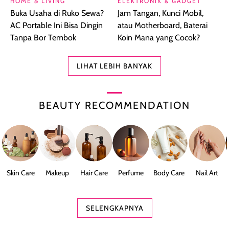
HOME & LIVING
ELEKTRONIK & GADGET
Buka Usaha di Ruko Sewa?
Jam Tangan, Kunci Mobil,
AC Portable Ini Bisa Dingin
atau Motherboard, Baterai
Tanpa Bor Tembok
Koin Mana yang Cocok?
LIHAT LEBIH BANYAK
BEAUTY RECOMMENDATION
Skin Care
Makeup
Hair Care
Perfume
Body Care
Nail Art
SELENGKAPNYA