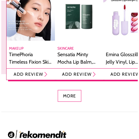
MAKEUP
SKINCARE
TimePhoria
Sensatia Minty
Emina Glosszill
Timeless Fixion Skin
Mocha Lip Balm,
Jelly Vinyl, Lip
Tint Stick,
Pelembap Bibir
Cream Glossy
ADD REVIEW
ADD REVIEW
ADD REVIE
Foundation dan
dengan Aroma
Ringan dengan 
Concealer 2-in-1
Cokelat
Bibir Plumpy
MORE