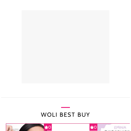
WOLI BEST BUY
0
0