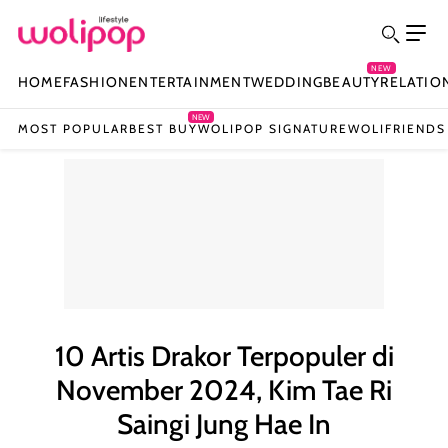
NEW
HOME
FASHION
ENTERTAINMENT
WEDDING
BEAUTY
RELATIO
NEW
MOST POPULAR
BEST BUY
WOLIPOP SIGNATURE
WOLIFRIENDS
10 Artis Drakor Terpopuler di
November 2024, Kim Tae Ri
Saingi Jung Hae In