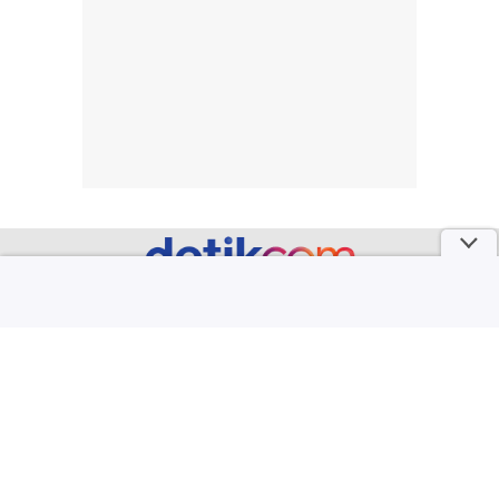
lingkungan.
kenyamanan
Namun, dari
setelah
pengalaman
pemakaian rutin
penggunaan
atau
hingga repurchase
kecocokannya
beberapa kali,
pada berbagai
performanya
kondisi kulit,
terasa cukup
masih
konsisten untuk
memerlukan
penggunaan
penggunaan lebih
sehari-hari.
lanjut.
part of
Redaksi
Pedoman Media Siber
Karir
Kotak Pos
Info Iklan
Privacy Policy
Disclaimer
Download aplikasi detikcom
Copyright @ 2026 detikcom. All right reserved