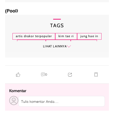
(Pool)
TAGS
artis drakor terpopuler
kim tae ri
jung hae in
jung eun chae
shin ye eun
hallyu-verse
LIHAT LAINNYA
0
Komentar
Tulis komentar Anda....