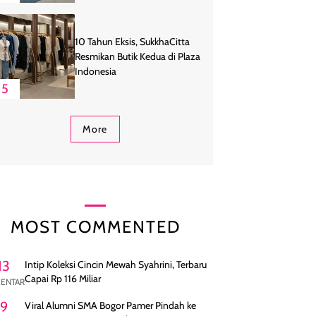
10 Tahun Eksis, SukkhaCitta
Resmikan Butik Kedua di Plaza
Indonesia
5
More
MOST COMMENTED
13
Intip Koleksi Cincin Mewah Syahrini, Terbaru
Capai Rp 116 Miliar
ENTAR
9
Viral Alumni SMA Bogor Pamer Pindah ke