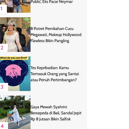
Public', Eks Pacar Neymar
1
8 Potret Pernikahan Cucu
Megawati, Makeup Hollywood
Flawless Bikin Pangling
2
Tes Kepribadian: Kamu
Termasuk Orang yang Santai
atau Penuh Pertimbangan?
3
Gaya Mewah Syahrini
Bersepeda di Bali, Sandal Jepit
Rp 8 Jutaan Bikin Salfok
4