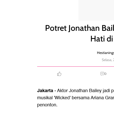
Potret Jonathan Bailey, Sang Pangeran Pencuri Hati
Potret Jonathan Bai
Hati di
Hestianings
Selasa,
0
Jakarta
- Aktor Jonathan Bailey jadi 
musikal 'Wicked' bersama Ariana Gra
penonton.