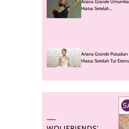
Ariana Grande Umumka
Hiatus Setelah
Penampilannya di Konse
Sorotan
Ariana Grande Putuskan
Hiatus Setelah Tur Etern
Sunshine, Ada Apa?