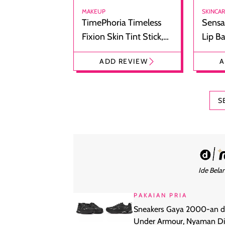
MAKEUP
SKINCA
TimePhoria Timeless
Sensa
Fixion Skin Tint Stick,
Lip B
Foundation dan
Bibir
ADD REVIEW
A
Concealer 2-in-1
Cokel
S
Ide Belan
PAKAIAN PRIA
Sneakers Gaya 2000-an d
Under Armour, Nyaman Di