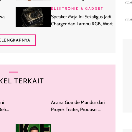
KOM
Nyaman Dipakai
ELEKTRONIK & GADGET
awa
Speaker Meja Ini Sekaligus Jadi
KOM
Charger dan Lampu RGB, Worth
It?
ELENGKAPNYA
KEL TERKAIT
ni
ehat,
Ariana Grande Mundur dari
Proyek Teater, Produser
Dikabarkan Kelimpungan