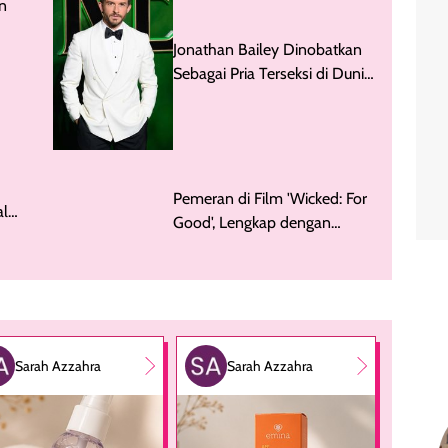
n
Jonathan Bailey Dinobatkan
r Tuai
Sebagai Pria Terseksi di Dunia
2025
Pemeran di Film 'Wicked: For
al
Good', Lengkap dengan
Sinopsisnya
Sarah Azzahra
Sarah Azzahra