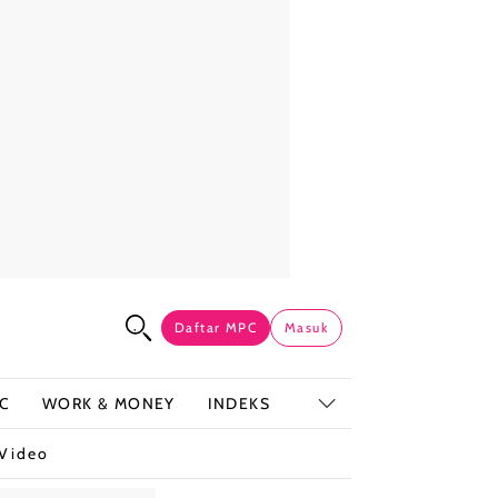
Daftar MPC
Masuk
C
WORK & MONEY
INDEKS
Video