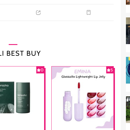
I BEST BUY
0
5