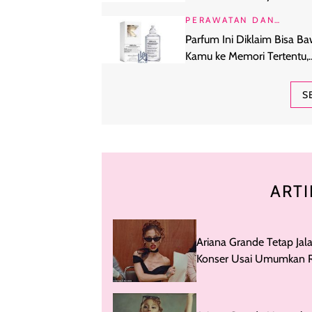
Harian Anti Lecet
PERAWATAN DAN
KECANTIKAN
Parfum Ini Diklaim Bisa B
Kamu ke Memori Tertentu,
Beneran Berhasil?
S
ARTI
Ariana Grande Tetap Jala
Konser Usai Umumkan R
Akhirnya Buka Suara