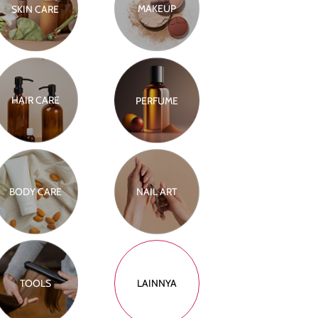
MAKEUP
SKIN CARE
HAIR CARE
PERFUME
BODY CARE
NAIL ART
TOOLS
LAINNYA