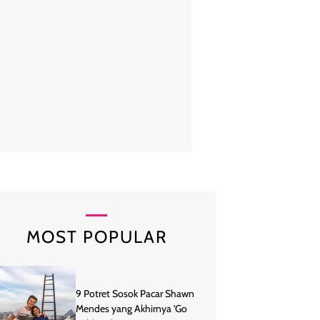
r 36 tahun ini dipuji berkat pembawaan kharismatik dan sukses menghi
memesona, penuh emosi sekaligus misterius. Foto: Don Arnold/Wi
MOST POPULAR
9 Potret Sosok Pacar Shawn
Mendes yang Akhirnya 'Go