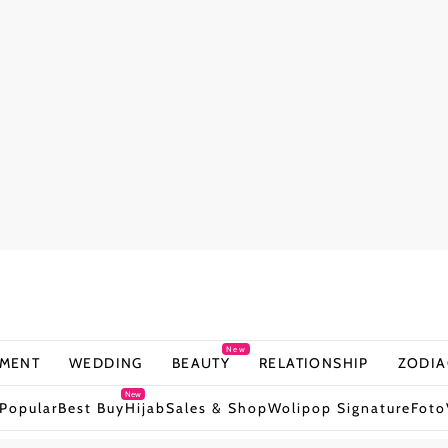
New
NMENT
WEDDING
BEAUTY
RELATIONSHIP
ZODIA
New
Popular
Best Buy
Hijab
Sales & Shop
Wolipop Signature
Foto