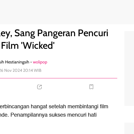
 di Film 'Wicked'
0
ley, Sang Pangeran Pencuri
 Film 'Wicked'
ih Hestianingsih -
wolipop
 26 Nov 2024 20:14 WIB
perbincangan hangat setelah membintangi film
nde. Penampilannya sukses mencuri hati