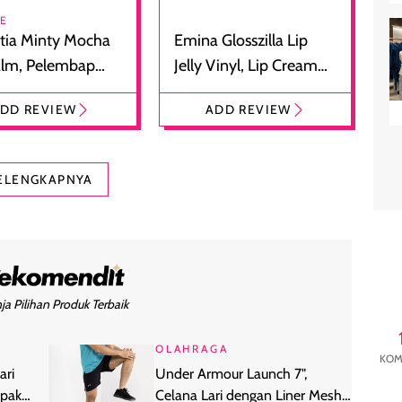
RE
tia Minty Mocha
Emina Glosszilla Lip
alm, Pelembap
Jelly Vinyl, Lip Cream
 dengan Aroma
Glossy Ringan dengan
DD REVIEW
ADD REVIEW
at
Efek Bibir Plumpy
ELENGKAPNYA
ja Pilihan Produk Terbaik
OLAHRAGA
KOM
ari
Under Armour Launch 7",
pakai
Celana Lari dengan Liner Mesh