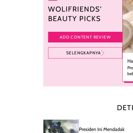
WOLIFRIENDS’
BEAUTY PICKS
ADD CONTENT REVIEW
SELENGKAPNYA
Ha
Pro
beb
ka
se
pe
ha
pe
DET
men
te
rutinita
me
Presiden Ini Mendadak