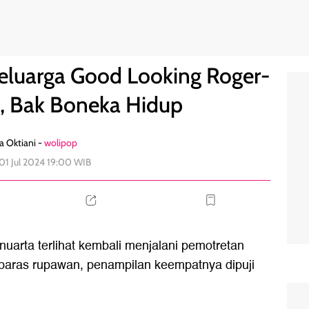
-Cut Meyriska, Bak Boneka Hidup
3
eluarga Good Looking Roger-
a, Bak Boneka Hidup
a Oktiani -
wolipop
 01 Jul 2024 19:00 WIB
uarta terlihat kembali menjalani pemotretan
aras rupawan, penampilan keempatnya dipuji