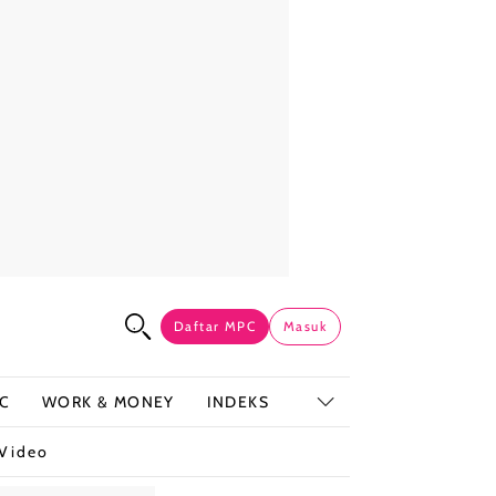
Daftar MPC
Masuk
C
WORK & MONEY
INDEKS
Video