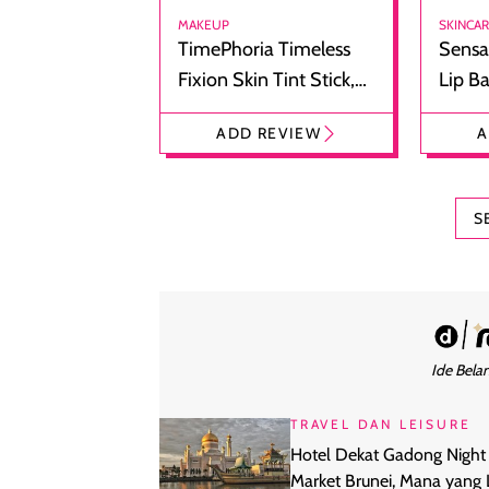
MAKEUP
SKINCA
TimePhoria Timeless
Sensa
Fixion Skin Tint Stick,
Lip B
Foundation dan
Bibir
ADD REVIEW
A
Concealer 2-in-1
Cokel
S
Ide Belan
TRAVEL DAN LEISURE
Hotel Dekat Gadong Night
Market Brunei, Mana yang 