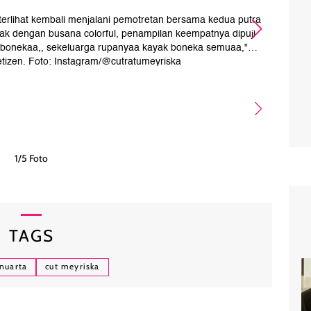
terlihat kembali menjalani pemotretan bersama kedua putra
Sete
pak dengan busana colorful, penampilan keempatnya dipuji
t
ga bonekaa,, sekeluarga rupanyaa kayak boneka semuaa,"
tizen. Foto: Instagram/@cutratumeyriska
1/5 Foto
TAGS
nuarta
cut meyriska