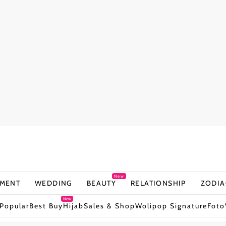
New
NMENT
WEDDING
BEAUTY
RELATIONSHIP
ZODIA
New
Popular
Best Buy
Hijab
Sales & Shop
Wolipop Signature
Foto