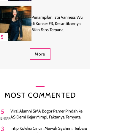
Penampilan Istri Vanness Wu
di Konser F3, Kecantikannya
Bikin Fans Terpana
5
More
MOST COMMENTED
15
Viral Alumni SMA Bogor Pamer Pindah ke
AS Demi Kejar Mimpi, Faktanya Ternyata
ENTAR
13
Intip Koleksi Cincin Mewah Syahrini, Terbaru