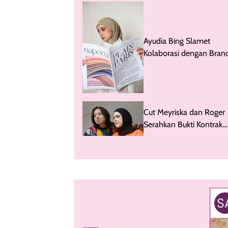
Ayudia Bing Slamet
Kolaborasi dengan Bran
naPocut Rilis 40 Warna 
Cut Meyriska dan Roger
Serahkan Bukti Kontrak
dengan Hanania Travel 
Polisi