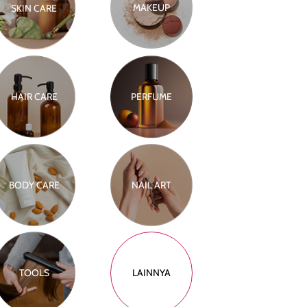
MAKEUP
SKIN CARE
HAIR CARE
PERFUME
BODY CARE
NAIL ART
TOOLS
LAINNYA