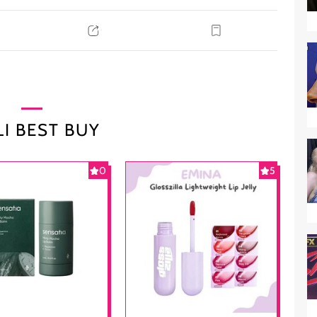
I BEST BUY
0
5