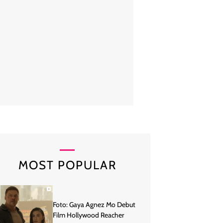
lah menikah dengan Roger Danuarta pada 17 Agustus 2019, Cut Meyris
ampan. Karena paras rupawan yang dimiliki, keluarga Cut Meyriska d
sebutan keluarga good looking. Foto: Instagram/@cutra
MOST POPULAR
Foto: Gaya Agnez Mo Debut
Film Hollywood Reacher