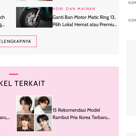
KOM
Water Khusus Kulit Dehidrasi
HOBI DAN MAINAN
ich
Ganti Ban Motor Matic Ring 13,
KOM
g
Pilih Lokal Hemat atau Premium
Global?
ELENGKAPNYA
KEL TERKAIT
15 Rekomendasi Model
ru,
Rambut Pria Korea Terbaru
b Cut
dan Populer (Part 2)