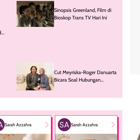
Sinopsis Greenland, Film di
Bioskop Trans TV Hari Ini
d
Hijab
Cut Meyriska-Roger Danuarta
Bicara Soal Hubungan
ke
dengan Hanania Travel
Sarah Azzahra
Sarah Azzahra