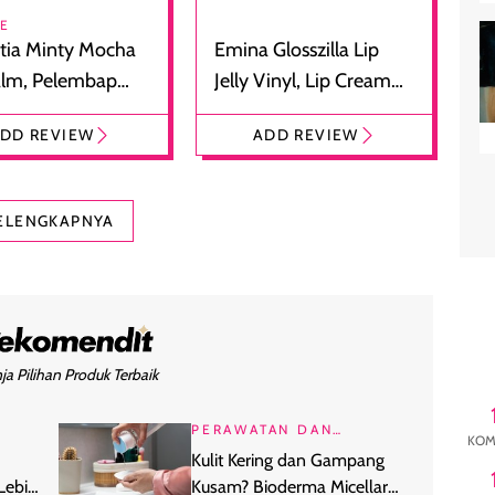
RE
tia Minty Mocha
Emina Glosszilla Lip
alm, Pelembap
Jelly Vinyl, Lip Cream
 dengan Aroma
Glossy Ringan dengan
DD REVIEW
ADD REVIEW
at
Efek Bibir Plumpy
ELENGKAPNYA
ja Pilihan Produk Terbaik
PERAWATAN DAN
KOM
KECANTIKAN
Kulit Kering dan Gampang
Lebih
Kusam? Bioderma Micellar