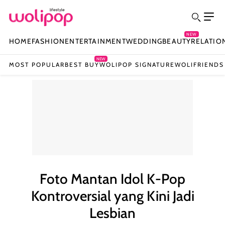
NEW
HOME
FASHION
ENTERTAINMENT
WEDDING
BEAUTY
RELATIO
NEW
MOST POPULAR
BEST BUY
WOLIPOP SIGNATURE
WOLIFRIENDS
Foto Mantan Idol K-Pop
Kontroversial yang Kini Jadi
Lesbian