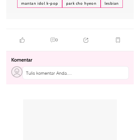
mantan idol k-pop
park cho hyeon
lesbian
0
Komentar
Tulis komentar Anda....