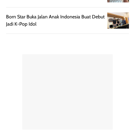
pengaplikasian
Karena baru
tanpa membuat
pertama kali
Born Star Buka Jalan Anak Indonesia Buat Debut
rambut terasa
mencoba, review
Jadi K-Pop Idol
berat. Perlu
ini berfokus pada
diingat bahwa
kesan awal
ketahanan aroma
penggunaan.
dapat berbeda
Penilaian
pada setiap orang,
mengenai
tergantung jenis
performa dalam
rambut, aktivitas,
jangka panjang,
dan kondisi
seperti
lingkungan.
kenyamanan
Namun, dari
setelah
pengalaman
pemakaian rutin
penggunaan
atau
hingga repurchase
kecocokannya
beberapa kali,
pada berbagai
performanya
kondisi kulit,
terasa cukup
masih