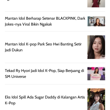
aroma pada
kulit. Produk ini
rambut, produk ini
mengandung
juga membantu
Amino dan
Mantan Idol Berharap Setenar BLACKPINK, Dark
rambut terasa
Vitamin C, serta
Jokes-nya Viral Bikin Ngakak
lebih halus dan
dilengkapi SPF 35
mudah diatur
PA+++ untuk
setelah
membantu
diaplikasikan.
melindungi kulit
Mantan Idol K-pop Park Seo Hwi Banting Setir
Kemasannya
dari paparan sinar
Jadi Dukun
praktis dengan
UV saat
botol spray yang
beraktivitas di
mudah digunakan
siang hari.
Tekad Ry Hyori Jadi Idol K-Pop, Siap Berjuang di
dan cukup ringkas
Meskipun begitu,
SM Universe
untuk dibawa saat
sunscreen tetap
bepergian.
perlu diaplikasikan
Semprotan yang
ulang sesuai
dihasilkan juga
kebutuhan agar
Eks Idol Spill Ada Sugar Daddy di Kalangan Artis
merata sehingga
perlindungannya
K-Pop
memudahkan
tetap optimal.