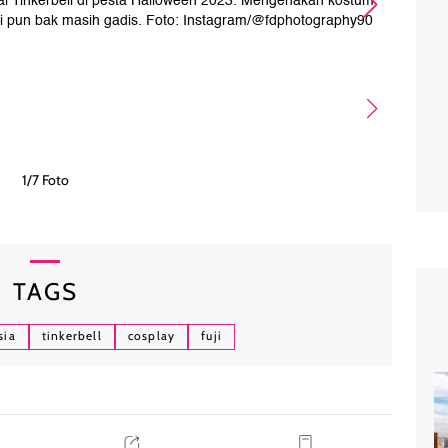
ai Tinkerbell di pesta Halloween 2023. Mengenakan kostum
ini pun bak masih gadis. Foto: Instagram/@fdphotography90
1/7 Foto
TAGS
sia
tinkerbell
cosplay
fuji