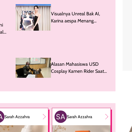
Visualnya Unreal Bak AI,
Karina aespa Menang
ni
'Photogenic of the Year'
al
Alasan Mahasiswa USD
Cosplay Kamen Rider Saat
Ujian Proposal Tesis
Sarah Azzahra
Sarah Azzahra