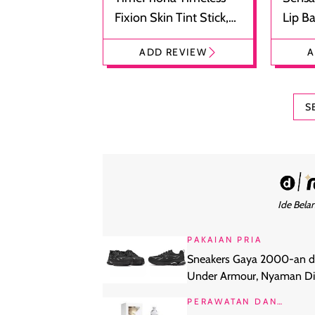
Fixion Skin Tint Stick,
Lip B
Foundation dan
Bibir
ADD REVIEW
A
Concealer 2-in-1
Cokel
S
Ide Belan
PAKAIAN PRIA
Sneakers Gaya 2000-an d
Under Armour, Nyaman Di
Harian Anti Lecet
PERAWATAN DAN
KECANTIKAN