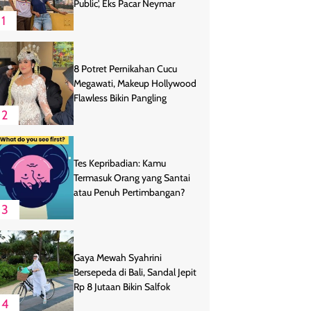
Public', Eks Pacar Neymar
1
8 Potret Pernikahan Cucu
Megawati, Makeup Hollywood
Flawless Bikin Pangling
2
Tes Kepribadian: Kamu
Termasuk Orang yang Santai
atau Penuh Pertimbangan?
3
Gaya Mewah Syahrini
Bersepeda di Bali, Sandal Jepit
Rp 8 Jutaan Bikin Salfok
4