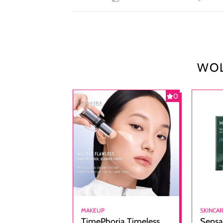
WOL
0
MAKEUP
SKINCA
TimePhoria Timeless
Sensa