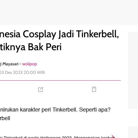
 Fuji Cantiknya Bak Peri
1
esia Cosplay Jadi Tinkerbell,
tiknya Bak Peri
i Mayasari -
wolipop
 03 Des 2023 20:00 WIB
enirukan karakter peri Tinkerbell. Seperti apa?
rbell