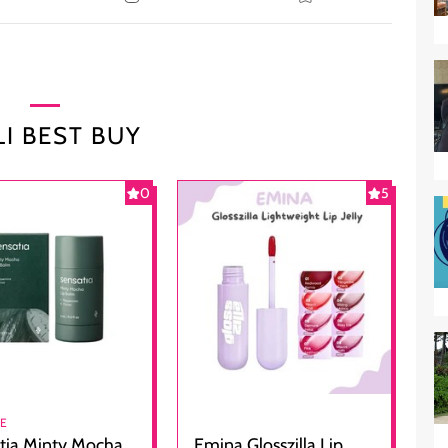
I BEST BUY
0
5
RE
tia Minty Mocha
Emina Glosszilla Lip