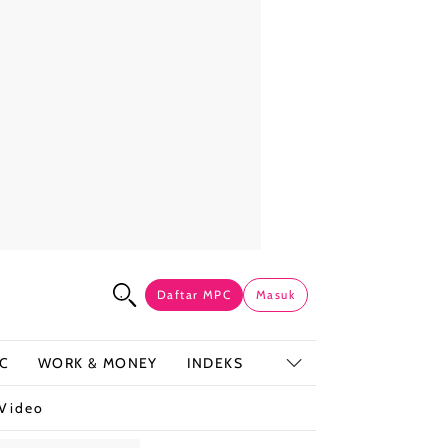
Daftar MPC
Masuk
C
WORK & MONEY
INDEKS
Video