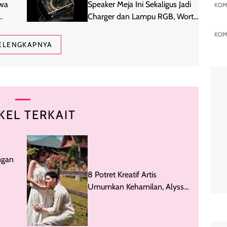
awa
Speaker Meja Ini Sekaligus Jadi
KOM
Charger dan Lampu RGB, Worth
It?
KOM
ELENGKAPNYA
KEL TERKAIT
ngan
8 Potret Kreatif Artis
Umumkan Kehamilan, Alyssa
Daguise hingga Amanda
Manopo