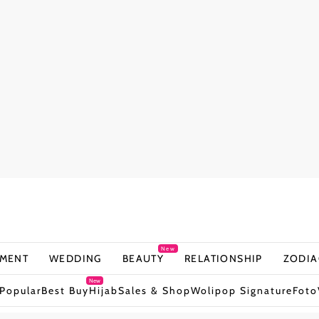
New
NMENT
WEDDING
BEAUTY
RELATIONSHIP
ZODIA
New
Popular
Best Buy
Hijab
Sales & Shop
Wolipop Signature
Foto