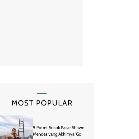
Fuji yang cosplay menjadi Tinkerbell ini terlihat seperti peri di negeri
pemotretan. Foto: Instagram
MOST POPULAR
9 Potret Sosok Pacar Shawn
Mendes yang Akhirnya 'Go