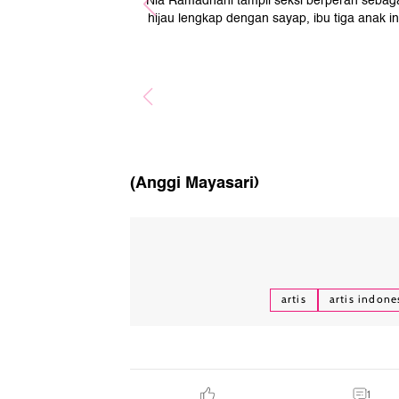
Nia Ramadhani tampil seksi berperan sebag
hijau lengkap dengan sayap, ibu tiga anak 
(Anggi Mayasari)
artis
artis indone
1