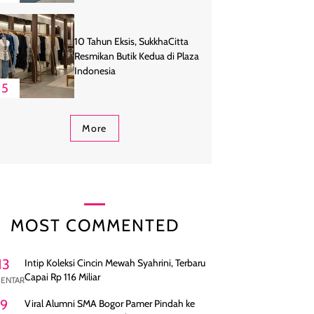
10 Tahun Eksis, SukkhaCitta
Resmikan Butik Kedua di Plaza
Indonesia
5
More
MOST COMMENTED
13
Intip Koleksi Cincin Mewah Syahrini, Terbaru
Capai Rp 116 Miliar
ENTAR
9
Viral Alumni SMA Bogor Pamer Pindah ke