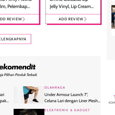
alm, Pelembap
Jelly Vinyl, Lip Cream
 dengan Aroma
Glossy Ringan dengan
DD REVIEW
ADD REVIEW
at
Efek Bibir Plumpy
ELENGKAPNYA
ja Pilihan Produk Terbaik
OLAHRAGA
ari
Under Armour Launch 7",
pakai
Celana Lari dengan Liner Mesh
KOM
Nyaman Dipakai
ELEKTRONIK & GADGET