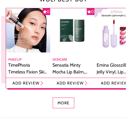
0
0
MAKEUP
SKINCARE
TimePhoria
Sensatia Minty
Emina Glosszill
Timeless Fixion Skin
Mocha Lip Balm,
Jelly Vinyl, Lip
Tint Stick,
Pelembap Bibir
Cream Glossy
ADD REVIEW
ADD REVIEW
ADD REVIE
Foundation dan
dengan Aroma
Ringan dengan 
Concealer 2-in-1
Cokelat
Bibir Plumpy
MORE