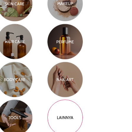
MAKEUP
SKIN CARE
HAIR CARE
PERFUME
BODY CARE
NAIL ART
TOOLS
LAINNYA