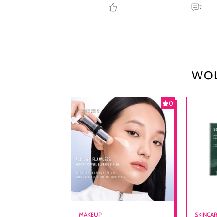
2
WOL
0
MAKEUP
SKINCA