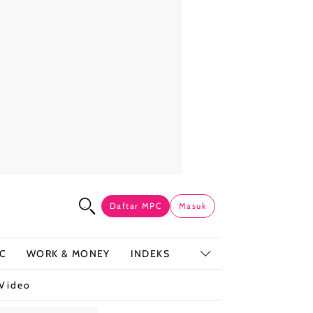
Daftar MPC
Masuk
C
WORK & MONEY
INDEKS
Video