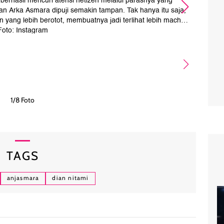
erhasil mencuri atensi netizen melalui parasnya yang
Ark
 Arka Asmara dipuji semakin tampan. Tak hanya itu saja,
an yang lebih berotot, membuatnya jadi terlihat lebih macho.
Foto: Instagram
1/8 Foto
TAGS
anjasmara
dian nitami