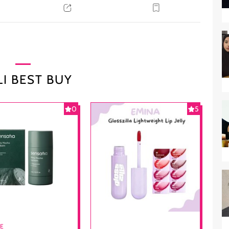
I BEST BUY
0
5
RE