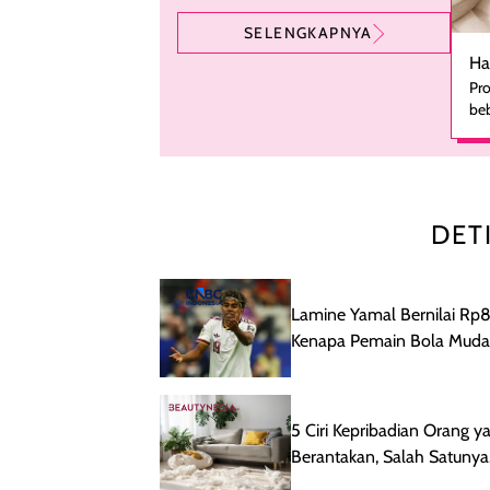
SELENGKAPNYA
Ha
Pro
beb
ka
se
pe
ha
pe
DET
men
te
rut
me
Lamine Yamal Bernilai Rp8,
le
Kenapa Pemain Bola Muda
kes
Mahal?
set
Wan
ber
5 Ciri Kepribadian Orang y
ny
Berantakan, Salah Satunya
akt
se
Punya Kreativitas Tinggi