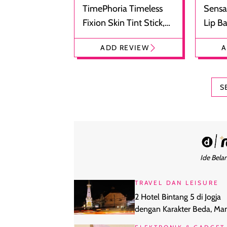
TimePhoria Timeless
Sensa
Fixion Skin Tint Stick,
Lip B
Foundation dan
Bibir
ADD REVIEW
A
Concealer 2-in-1
Cokel
S
Ide Belan
TRAVEL DAN LEISURE
2 Hotel Bintang 5 di Jogja
dengan Karakter Beda, Ma
yang Cocok Buatmu?