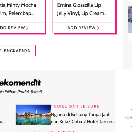
tia Minty Mocha
Emina Glosszilla Lip
alm, Pelembap
Jelly Vinyl, Lip Cream
 dengan Aroma
Glossy Ringan dengan
DD REVIEW
ADD REVIEW
at
Efek Bibir Plumpy
ELENGKAPNYA
ja Pilihan Produk Terbaik
TRAVEL DAN LEISURE
Nginep di Belitung Tanpa Jauh
KOM
na
dari Kota? Coba 2 Hotel Tanjung
Pandan Ini