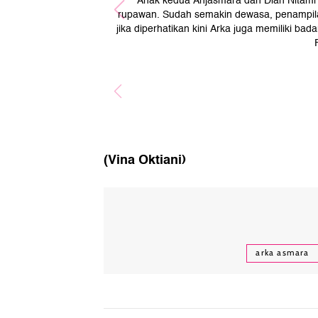
Anak kedua Anjasmara dan Dian Nitami b
rupawan. Sudah semakin dewasa, penampilan
jika diperhatikan kini Arka juga memiliki bad
(Vina Oktiani)
arka asmara