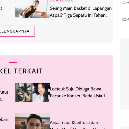
OLAHRAGA
KOM
t
Sering Main Basket di Lapangan
Aspal? Tiga Sepatu Ini Tahan
KOM
n
Banting di Permukaan Keras
ELENGKAPNYA
KEL TERKAIT
Leeteuk SuJu Diduga Bawa
Putus
Pacar ke Konser, Beda Usia 18
a
Tahun Jadi Sorotan
ung
ebani
Anjasmara Klarifikasi dan