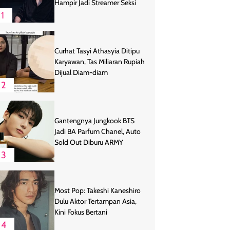
Hampir Jadi Streamer Seksi
1
Curhat Tasyi Athasyia Ditipu
Karyawan, Tas Miliaran Rupiah
Dijual Diam-diam
2
Gantengnya Jungkook BTS
Jadi BA Parfum Chanel, Auto
Sold Out Diburu ARMY
3
Most Pop: Takeshi Kaneshiro
Dulu Aktor Tertampan Asia,
Kini Fokus Bertani
4