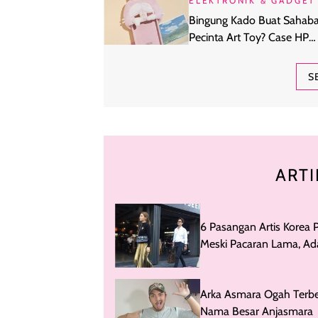
ELEKTRONIK & GADGET
Bingung Kado Buat Sahaba
Pecinta Art Toy? Case HP
Karakter Ini Bisa Jadi Piliha
S
ARTI
6 Pasangan Artis Korea 
Meski Pacaran Lama, Ad
Jung Kyung Ho & Sooyo
Arka Asmara Ogah Terb
Nama Besar Anjasmara