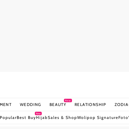
New
NMENT
WEDDING
BEAUTY
RELATIONSHIP
ZODIA
New
Popular
Best Buy
Hijab
Sales & Shop
Wolipop Signature
Foto