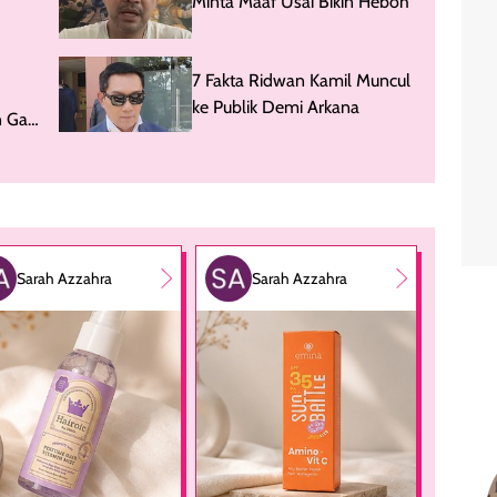
Minta Maaf Usai Bikin Heboh
7 Fakta Ridwan Kamil Muncul
ke Publik Demi Arkana
n Gak
Sarah Azzahra
Sarah Azzahra