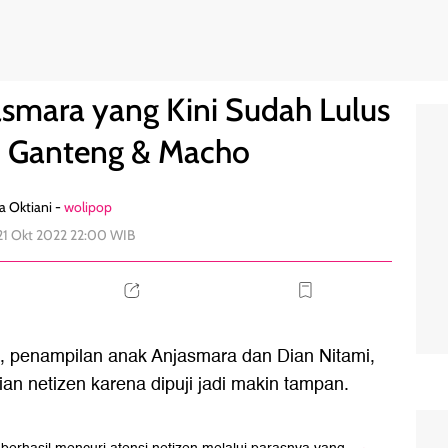
us SMA, Makin Ganteng & Macho
2
asmara yang Kini Sudah Lulus
 Ganteng & Macho
a Oktiani -
wolipop
21 Okt 2022 22:00 WIB
, penampilan anak Anjasmara dan Dian Nitami,
an netizen karena dipuji jadi makin tampan.