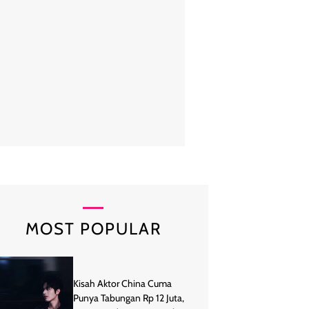
a Asmara sendiri baru saja lulus SMA dari sekolahnya, Mentari Internati
Kini sudah berusia 16 tahun, penampilan Arka pun makin jadi sorotan.
mengidolakannya karena memiliki paras yang tampan. Foto
MOST POPULAR
Kisah Aktor China Cuma
Punya Tabungan Rp 12 Juta,