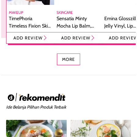
MAKEUP
SKINCARE
TimePhoria
Sensatia Minty
Emina Glosszill
Timeless Fixion Skin
Mocha Lip Balm,
Jelly Vinyl, Lip
Tint Stick,
Pelembap Bibir
Cream Glossy
ADD REVIEW
ADD REVIEW
ADD REVIE
Foundation dan
dengan Aroma
Ringan dengan 
Concealer 2-in-1
Cokelat
Bibir Plumpy
MORE
Ide Belanja Pilihan Produk Terbaik