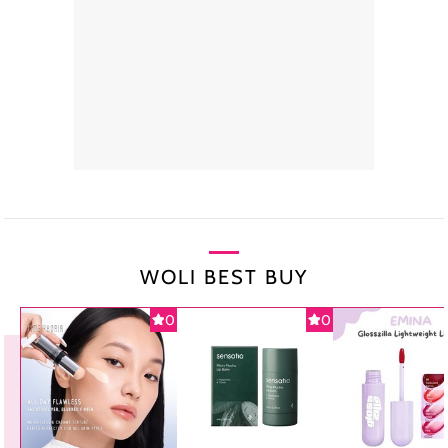
WOLI BEST BUY
0
0