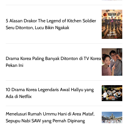
ruangan. Selain
dapat berbeda
memberikan
pada setiap jenis
aroma pada
kulit. Produk ini
5 Alasan Drakor The Legend of Kitchen Soldier
rambut, produk ini
mengandung
Seru Ditonton, Lucu Bikin Ngakak
juga membantu
Amino dan
rambut terasa
Vitamin C, serta
lebih halus dan
dilengkapi SPF 35
mudah diatur
PA+++ untuk
setelah
membantu
Drama Korea Paling Banyak Ditonton di TV Korea
diaplikasikan.
melindungi kulit
Pekan Ini
Kemasannya
dari paparan sinar
praktis dengan
UV saat
botol spray yang
beraktivitas di
10 Drama Korea Legendaris Awal Hallyu yang
mudah digunakan
siang hari.
Ada di Netflix
dan cukup ringkas
Meskipun begitu,
untuk dibawa saat
sunscreen tetap
bepergian.
perlu diaplikasikan
Menelusuri Rumah Ummu Hani di Area Mataf,
Semprotan yang
ulang sesuai
Sepupu Nabi SAW yang Pernah Dipinang
dihasilkan juga
kebutuhan agar