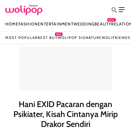
NEW
HOME
FASHION
ENTERTAINMENT
WEDDING
BEAUTY
RELATIO
NEW
MOST POPULAR
BEST BUY
WOLIPOP SIGNATURE
WOLIFRIENDS
Hani EXID Pacaran dengan
Psikiater, Kisah Cintanya Mirip
Drakor Sendiri