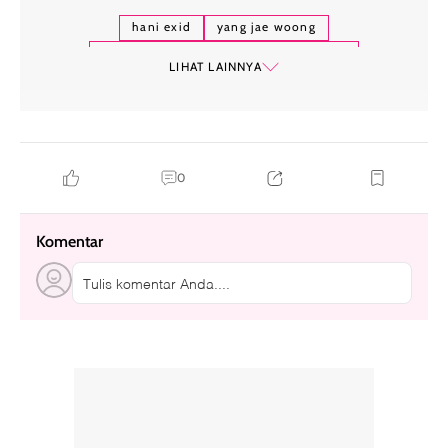
hani exid
yang jae woong
hani exid dan yang jae woong pacaran
LIHAT LAINNYA
drama korea you raise me up
0
Komentar
Tulis komentar Anda....