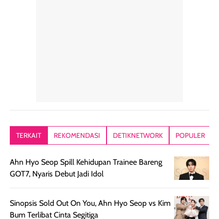
hari. Pengalaman
ringkas sehingga
ada efek
penggunaan yang
mudah disimpan
lembabnya ju
konsisten menjadi
di dalam pouch
karna kulit aku
alasan produk ini
atau dibawa saat
kering meront
tetap masuk
bepergian. Dari
Kalau dipakai
dalam rutinitas.
penggunaan
dibawah mak
Hair mist ini
pertama,
juga ga peelin
memiliki aroma
teksturnya terasa
jadi nyaman gi
yang lembut dan
ringan dan mudah
Packagingnya 
memberikan
diratakan di kulit.
plastik tutup ul
kesan rambut
Produk juga
mutul botolny
lebih segar
memberikan hasil
meruncing jadi
TERKAIT
REKOMENDASI
DETIKNETWORK
POPULER
setelah
akhir yang
pas buat nakar
digunakan.
nyaman tanpa
sunscreennya.
Ahn Hyo Seop Spill Kehidupan Trainee Bareng
Wanginya tidak
terasa lengket
terus udah SP
GOT7, Nyaris Debut Jadi Idol
terasa berlebihan
berlebihan. Varian
40 yang pasti
sehingga tetap
Bright Glow
cocok dipakai 
nyaman dipakai
memberikan efek
aktifitas outdo
Sinopsis Sold Out On You, Ahn Hyo Seop vs Kim
untuk aktivitas
akhir yang
juga. baru
Bum Terlibat Cinta Segitiga