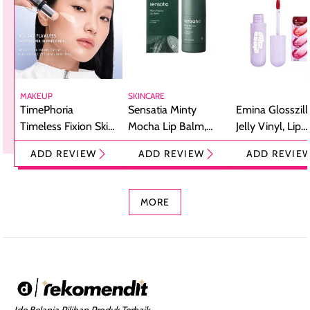
MAKEUP
SKINCARE
TimePhoria
Sensatia Minty
Emina Glosszill
Timeless Fixion Skin
Mocha Lip Balm,
Jelly Vinyl, Lip
Tint Stick,
Pelembap Bibir
Cream Glossy
ADD REVIEW
ADD REVIEW
ADD REVIE
Foundation dan
dengan Aroma
Ringan dengan 
Concealer 2-in-1
Cokelat
Bibir Plumpy
MORE