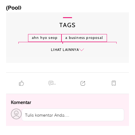
(Pool)
TAGS
ahn hyo seop
a business proposal
fakta ahn hyo seop
instagram ahn hyo seop
LIHAT LAINNYA
...
Komentar
Tulis komentar Anda....