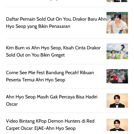
harian, baik
membuat kulit
pemakaaian 6
sebelum maupun
tampak lebih
bulan tapi ker
setelah
cerah, namun
bersihnya mu
Daftar Pemain Sold Out On You, Drakor Baru Ahn
beraktivitas di luar
hasilnya tetap
ku
Hyo Seop yang Bikin Penasaran
ruangan. Selain
dapat berbeda
memberikan
pada setiap jenis
aroma pada
kulit. Produk ini
Kim Bum vs Ahn Hyo Seop, Kisah Cinta Drakor
rambut, produk ini
mengandung
Sold Out on You Bikin Greget
juga membantu
Amino dan
rambut terasa
Vitamin C, serta
Come See Mie Fest Bandung Pecah! Ribuan
lebih halus dan
dilengkapi SPF 35
Peserta Temui Ahn Hyo Seop
mudah diatur
PA+++ untuk
setelah
membantu
diaplikasikan.
melindungi kulit
Ahn Hyo Seop Masih Gak Percaya Bisa Hadiri
Kemasannya
dari paparan sinar
Oscar
praktis dengan
UV saat
botol spray yang
beraktivitas di
Video Bintang KPop Demon Hunters di Red
mudah digunakan
siang hari.
Carpet Oscar: EJAE-Ahn Hyo Seop
dan cukup ringkas
Meskipun begitu,