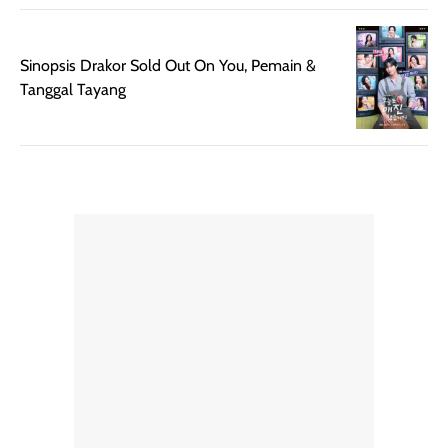
untuk dibawa saat
sunscreen tetap
bepergian.
perlu diaplikasikan
Sinopsis Drakor Sold Out On You, Pemain &
Semprotan yang
ulang sesuai
Tanggal Tayang
dihasilkan juga
kebutuhan agar
merata sehingga
perlindungannya
memudahkan
tetap optimal.
pengaplikasian
Karena baru
tanpa membuat
pertama kali
rambut terasa
mencoba, review
berat. Perlu
ini berfokus pada
diingat bahwa
kesan awal
ketahanan aroma
penggunaan.
dapat berbeda
Penilaian
pada setiap orang,
mengenai
tergantung jenis
performa dalam
rambut, aktivitas,
jangka panjang,
dan kondisi
seperti
lingkungan.
kenyamanan