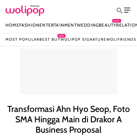
NEW
HOME
FASHION
ENTERTAINMENT
WEDDING
BEAUTY
RELATIO
NEW
MOST POPULAR
BEST BUY
WOLIPOP SIGNATURE
WOLIFRIENDS
Transformasi Ahn Hyo Seop, Foto
SMA Hingga Main di Drakor A
Business Proposal