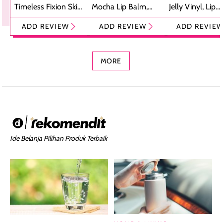
Timeless Fixion Skin
Mocha Lip Balm,
Jelly Vinyl, Lip
Tint Stick,
Pelembap Bibir
Cream Glossy
ADD REVIEW
ADD REVIEW
ADD REVIE
Foundation dan
dengan Aroma
Ringan dengan 
Concealer 2-in-1
Cokelat
Bibir Plumpy
MORE
Ide Belanja Pilihan Produk Terbaik