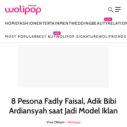
NEW
HOME
FASHION
ENTERTAINMENT
WEDDING
BEAUTY
RELATIO
NEW
MOST POPULAR
BEST BUY
WOLIPOP SIGNATURE
WOLIFRIENDS
8 Pesona Fadly Faisal, Adik Bibi
Ardiansyah saat Jadi Model Iklan
Vina Oktiani -
Wolipop