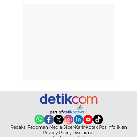
pengaplikasian
Karena baru
tanpa membuat
pertama kali
rambut terasa
mencoba, review
berat. Perlu
ini berfokus pada
diingat bahwa
kesan awal
ketahanan aroma
penggunaan.
dapat berbeda
Penilaian
pada setiap orang,
mengenai
tergantung jenis
performa dalam
rambut, aktivitas,
jangka panjang,
dan kondisi
seperti
lingkungan.
kenyamanan
Namun, dari
setelah
pengalaman
pemakaian rutin
penggunaan
atau
part of
hingga repurchase
kecocokannya
beberapa kali,
pada berbagai
Redaksi
Pedoman Media Siber
Karir
Kotak Pos
Info Iklan
performanya
kondisi kulit,
Privacy Policy
Disclaimer