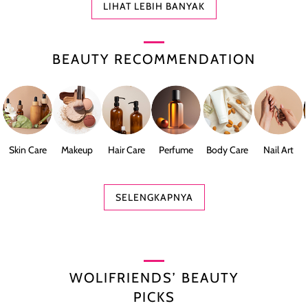
LIHAT LEBIH BANYAK
BEAUTY RECOMMENDATION
Skin Care
Makeup
Hair Care
Perfume
Body Care
Nail Art
SELENGKAPNYA
WOLIFRIENDS’ BEAUTY
PICKS