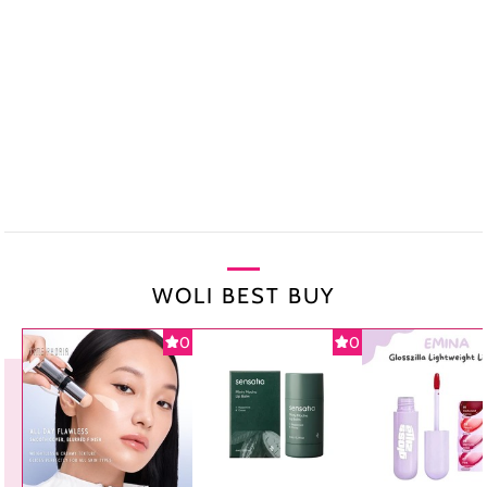
WOLI BEST BUY
0
0