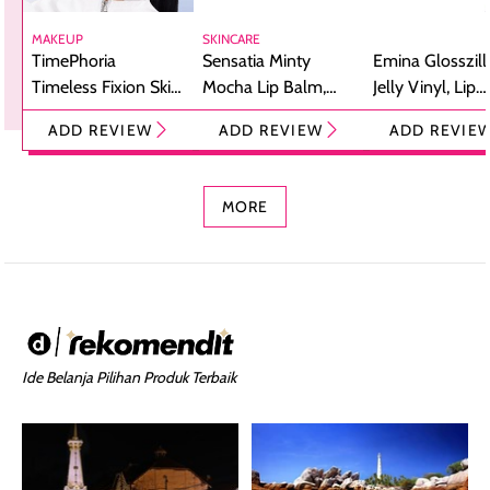
MAKEUP
SKINCARE
TimePhoria
Sensatia Minty
Emina Glosszill
Timeless Fixion Skin
Mocha Lip Balm,
Jelly Vinyl, Lip
Tint Stick,
Pelembap Bibir
Cream Glossy
ADD REVIEW
ADD REVIEW
ADD REVIE
Foundation dan
dengan Aroma
Ringan dengan 
Concealer 2-in-1
Cokelat
Bibir Plumpy
MORE
Ide Belanja Pilihan Produk Terbaik