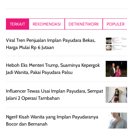
pelengkap
ukuran yang lebih
gampang
perawatan
praktis.
diratakan, ada
rambut sehari-
Kemasannya
sensai dinginy
TERKAIT
REKOMENDASI
DETIKNETWORK
POPULER
hari. Pengalaman
ringkas sehingga
ada efek
penggunaan yang
mudah disimpan
lembabnya ju
Viral Tren Penjualan Implan Payudara Bekas,
konsisten menjadi
di dalam pouch
karna kulit aku
Harga Mulai Rp 6 Jutaan
alasan produk ini
atau dibawa saat
kering meront
tetap masuk
bepergian. Dari
Kalau dipakai
dalam rutinitas.
penggunaan
dibawah mak
Heboh Eks Menteri Trump, Suaminya Kepergok
Hair mist ini
pertama,
juga ga peelin
Jadi Wanita, Pakai Payudara Palsu
memiliki aroma
teksturnya terasa
jadi nyaman gi
yang lembut dan
ringan dan mudah
Packagingnya 
memberikan
diratakan di kulit.
plastik tutup ul
Influencer Tewas Usai Implan Payudara, Sempat
kesan rambut
Produk juga
mutul botolny
Jalani 2 Operasi Tambahan
lebih segar
memberikan hasil
meruncing jadi
setelah
akhir yang
pas buat nakar
Ngeri! Kisah Wanita yang Implan Payudaranya
digunakan.
nyaman tanpa
sunscreennya.
Bocor dan Bernanah
Wanginya tidak
terasa lengket
terus udah SP