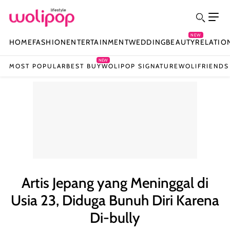
NEW
HOME
FASHION
ENTERTAINMENT
WEDDING
BEAUTY
RELATIO
NEW
MOST POPULAR
BEST BUY
WOLIPOP SIGNATURE
WOLIFRIENDS
Artis Jepang yang Meninggal di
Usia 23, Diduga Bunuh Diri Karena
Di-bully