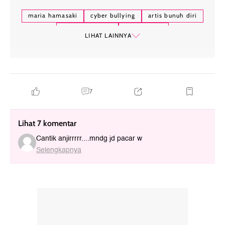
maria hamasaki
cyber bullying
artis bunuh diri
artis meninggal
artis jepang
LIHAT LAINNYA
7
Lihat 7 komentar
Cantik anjirrrrr....mndg jd pacar w
Selengkapnya