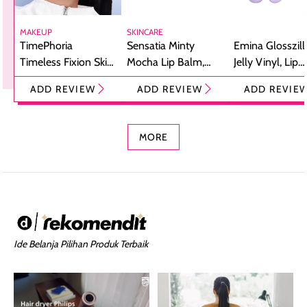
MAKEUP
SKINCARE
TimePhoria
Sensatia Minty
Emina Glosszill
Timeless Fixion Skin
Mocha Lip Balm,
Jelly Vinyl, Lip
Tint Stick,
Pelembap Bibir
Cream Glossy
ADD REVIEW
ADD REVIEW
ADD REVIE
Foundation dan
dengan Aroma
Ringan dengan 
Concealer 2-in-1
Cokelat
Bibir Plumpy
MORE
Ide Belanja Pilihan Produk Terbaik