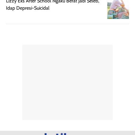
Lizzy Eks After School Ngaku Berat Jadi Seleb,
Semprotan yang
ulang sesuai
Idap Depresi-Suicidal
dihasilkan juga
kebutuhan agar
merata sehingga
perlindungannya
memudahkan
tetap optimal.
pengaplikasian
Karena baru
tanpa membuat
pertama kali
rambut terasa
mencoba, review
berat. Perlu
ini berfokus pada
diingat bahwa
kesan awal
ketahanan aroma
penggunaan.
dapat berbeda
Penilaian
pada setiap orang,
mengenai
tergantung jenis
performa dalam
rambut, aktivitas,
jangka panjang,
dan kondisi
seperti
lingkungan.
kenyamanan
Namun, dari
setelah
pengalaman
pemakaian rutin
penggunaan
atau