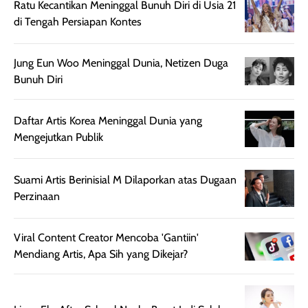
setelah
cerah, namun
bersihnya mu
Ratu Kecantikan Meninggal Bunuh Diri di Usia 21
beraktivitas di luar
hasilnya tetap
ku
di Tengah Persiapan Kontes
ruangan. Selain
dapat berbeda
memberikan
pada setiap jenis
Jung Eun Woo Meninggal Dunia, Netizen Duga
aroma pada
kulit. Produk ini
Bunuh Diri
rambut, produk ini
mengandung
juga membantu
Amino dan
rambut terasa
Vitamin C, serta
Daftar Artis Korea Meninggal Dunia yang
lebih halus dan
dilengkapi SPF 35
Mengejutkan Publik
mudah diatur
PA+++ untuk
setelah
membantu
Suami Artis Berinisial M Dilaporkan atas Dugaan
diaplikasikan.
melindungi kulit
Perzinaan
Kemasannya
dari paparan sinar
praktis dengan
UV saat
botol spray yang
beraktivitas di
Viral Content Creator Mencoba 'Gantiin'
mudah digunakan
siang hari.
Mendiang Artis, Apa Sih yang Dikejar?
dan cukup ringkas
Meskipun begitu,
untuk dibawa saat
sunscreen tetap
bepergian.
perlu diaplikasikan