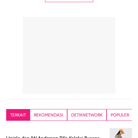
dengan hasil akhir
Sunscreen ini spf
Caramel dan
yang halus dan
50++++ loh guys,
sudah aku
natural, seolah
enak banget untuk
repurchase
kulit diberi efek
dipakai sehari hari
beberapa kali.
blur filter.
apalagi di musim
Teksturnya rin
Teksturnya ringan,
yang lagi panas
gampang
lembut, dan
panasnya ini.
dibaurkan paka
mudah dibaurkan
Teksturny blend-
jari, sponge,
tanpa terasa
able, tidak ada
ataupun brush
tebal. Hasil
wangi yang
Pas diaplikasi
akhirnya satin-
menyengat dan
langsung
matte, membuat
bikin kulit kita
menyatu di kuli
wajah tampak
terasa halus dan
jadi hasilnya
mulus dan segar
menyamarkan
kelihatan natur
tanpa terlihat
pori pori, enak
tanpa terasa
kering. Kemasan
banget dipakai
berat. Yang paling
TERKAIT
REKOMENDASI
DETIKNETWORK
POPULER
rose gold-nya
sebelum make up.
aku suka, finis
elegan dan tipis,
Pokonya produk
nya benar-ben
meski agak rapuh
suncreen ter- the
skin like but