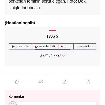
berkesan feminin serta elegan. Foto: Dok.
Uniqlo Indonesia
(Hestianingsih)
TAGS
julie estelle
gaya selebriti
uniqlo
marimekko
uniqlo x marimekko
LIHAT LAINNYA
0
Komentar