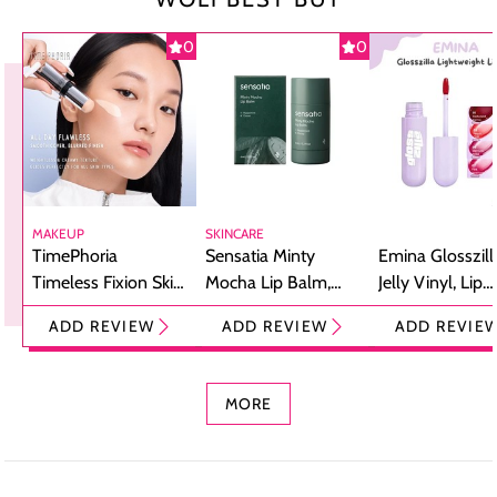
0
0
MAKEUP
SKINCARE
TimePhoria
Sensatia Minty
Emina Glosszill
Timeless Fixion Skin
Mocha Lip Balm,
Jelly Vinyl, Lip
Tint Stick,
Pelembap Bibir
Cream Glossy
ADD REVIEW
ADD REVIEW
ADD REVIE
Foundation dan
dengan Aroma
Ringan dengan 
Concealer 2-in-1
Cokelat
Bibir Plumpy
MORE