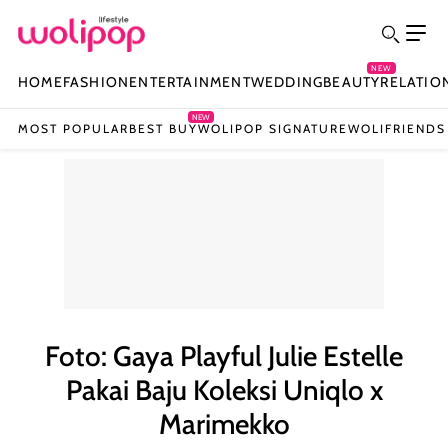
NEW
HOME
FASHION
ENTERTAINMENT
WEDDING
BEAUTY
RELATIO
NEW
MOST POPULAR
BEST BUY
WOLIPOP SIGNATURE
WOLIFRIENDS
Foto: Gaya Playful Julie Estelle
Pakai Baju Koleksi Uniqlo x
Marimekko