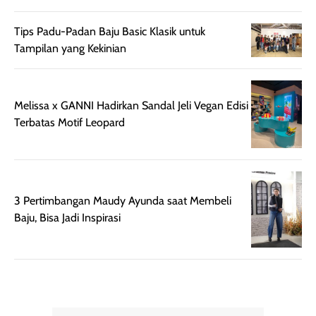
berkelas —
bikin complex
sempurna untuk
terlihat hangat
Tips Padu-Padan Baju Basic Klasik untuk
daily look
dan natural. Kalau
Tampilan yang Kekinian
maupun acara
kamu suka
spesial.
makeup yang
ringan dengan
Melissa x GANNI Hadirkan Sandal Jeli Vegan Edisi
hasil natural,
Terbatas Motif Leopard
menurutku E
Skin Tint ini wa
banget dicoba.
3 Pertimbangan Maudy Ayunda saat Membeli
Baju, Bisa Jadi Inspirasi