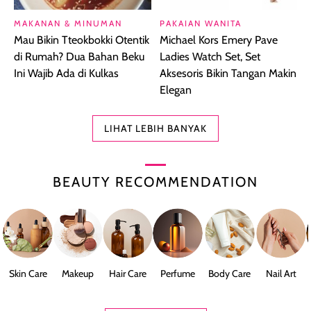
MAKANAN & MINUMAN
PAKAIAN WANITA
Mau Bikin Tteokbokki Otentik
Michael Kors Emery Pave
di Rumah? Dua Bahan Beku
Ladies Watch Set, Set
Ini Wajib Ada di Kulkas
Aksesoris Bikin Tangan Makin
Elegan
LIHAT LEBIH BANYAK
BEAUTY RECOMMENDATION
Skin Care
Makeup
Hair Care
Perfume
Body Care
Nail Art