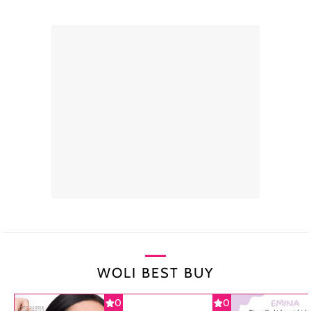
WOLI BEST BUY
0
0