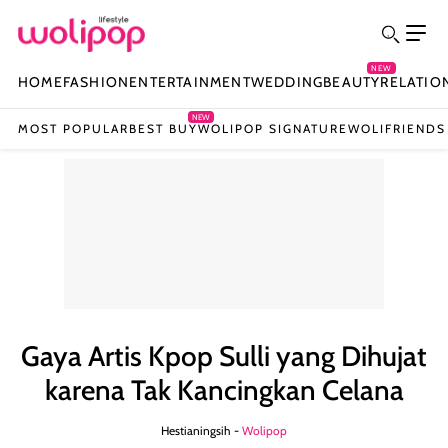
NEW
HOME
FASHION
ENTERTAINMENT
WEDDING
BEAUTY
RELATIO
NEW
MOST POPULAR
BEST BUY
WOLIPOP SIGNATURE
WOLIFRIENDS
Gaya Artis Kpop Sulli yang Dihujat
karena Tak Kancingkan Celana
Hestianingsih -
Wolipop