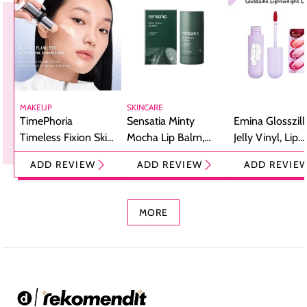
MAKEUP
SKINCARE
TimePhoria
Sensatia Minty
Emina Glosszill
Timeless Fixion Skin
Mocha Lip Balm,
Jelly Vinyl, Lip
Tint Stick,
Pelembap Bibir
Cream Glossy
ADD REVIEW
ADD REVIEW
ADD REVIE
Foundation dan
dengan Aroma
Ringan dengan 
Concealer 2-in-1
Cokelat
Bibir Plumpy
MORE