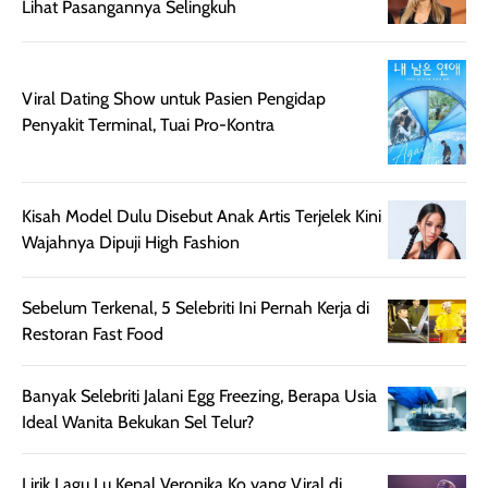
sebelum maupun
tampak lebih
bulan tapi ker
Lihat Pasangannya Selingkuh
setelah
cerah, namun
bersihnya mu
beraktivitas di luar
hasilnya tetap
ku
ruangan. Selain
dapat berbeda
Viral Dating Show untuk Pasien Pengidap
memberikan
pada setiap jenis
Penyakit Terminal, Tuai Pro-Kontra
aroma pada
kulit. Produk ini
rambut, produk ini
mengandung
juga membantu
Amino dan
rambut terasa
Vitamin C, serta
Kisah Model Dulu Disebut Anak Artis Terjelek Kini
lebih halus dan
dilengkapi SPF 35
Wajahnya Dipuji High Fashion
mudah diatur
PA+++ untuk
setelah
membantu
Sebelum Terkenal, 5 Selebriti Ini Pernah Kerja di
diaplikasikan.
melindungi kulit
Restoran Fast Food
Kemasannya
dari paparan sinar
praktis dengan
UV saat
Banyak Selebriti Jalani Egg Freezing, Berapa Usia
botol spray yang
beraktivitas di
Ideal Wanita Bekukan Sel Telur?
mudah digunakan
siang hari.
dan cukup ringkas
Meskipun begitu,
untuk dibawa saat
sunscreen tetap
Lirik Lagu Lu Kenal Veronika Ko yang Viral di