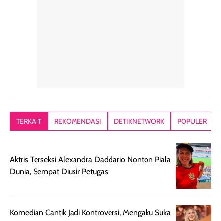
konsisten menjadi
di dalam pouch
karna kulit aku
alasan produk ini
atau dibawa saat
kering meront
tetap masuk
bepergian. Dari
Kalau dipakai
dalam rutinitas.
penggunaan
dibawah mak
Hair mist ini
pertama,
juga ga peelin
memiliki aroma
teksturnya terasa
jadi nyaman gi
yang lembut dan
ringan dan mudah
Packagingnya 
memberikan
diratakan di kulit.
plastik tutup ul
kesan rambut
Produk juga
mutul botolny
lebih segar
memberikan hasil
meruncing jadi
TERKAIT
REKOMENDASI
DETIKNETWORK
POPULER
setelah
akhir yang
pas buat nakar
digunakan.
nyaman tanpa
sunscreennya.
Wanginya tidak
terasa lengket
terus udah SP
Aktris Terseksi Alexandra Daddario Nonton Piala
terasa berlebihan
berlebihan. Varian
40 yang pasti
Dunia, Sempat Diusir Petugas
sehingga tetap
Bright Glow
cocok dipakai 
nyaman dipakai
memberikan efek
aktifitas outdo
untuk aktivitas
akhir yang
juga. baru
harian, baik
membuat kulit
pemakaaian 6
Komedian Cantik Jadi Kontroversi, Mengaku Suka