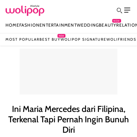
NEW
HOME
FASHION
ENTERTAINMENT
WEDDING
BEAUTY
RELATIO
NEW
MOST POPULAR
BEST BUY
WOLIPOP SIGNATURE
WOLIFRIENDS
Ini Maria Mercedes dari Filipina,
Terkenal Tapi Pernah Ingin Bunuh
Diri