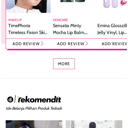
MAKEUP
SKINCARE
TimePhoria
Sensatia Minty
Emina Glosszill
Timeless Fixion Skin
Mocha Lip Balm,
Jelly Vinyl, Lip
Tint Stick,
Pelembap Bibir
Cream Glossy
ADD REVIEW
ADD REVIEW
ADD REVIE
Foundation dan
dengan Aroma
Ringan dengan 
Concealer 2-in-1
Cokelat
Bibir Plumpy
MORE
Ide Belanja Pilihan Produk Terbaik