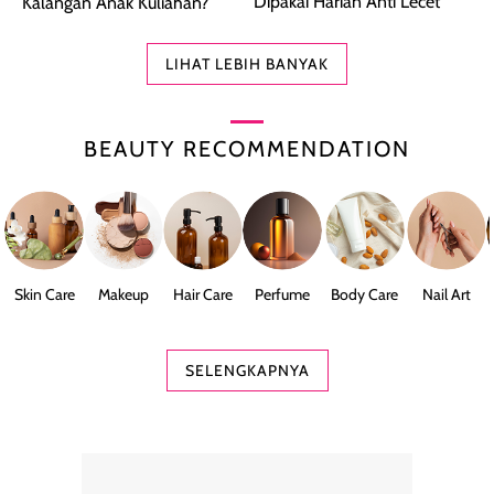
Dipakai Harian Anti Lecet
Kalangan Anak Kuliahan?
LIHAT LEBIH BANYAK
BEAUTY RECOMMENDATION
Skin Care
Makeup
Hair Care
Perfume
Body Care
Nail Art
SELENGKAPNYA