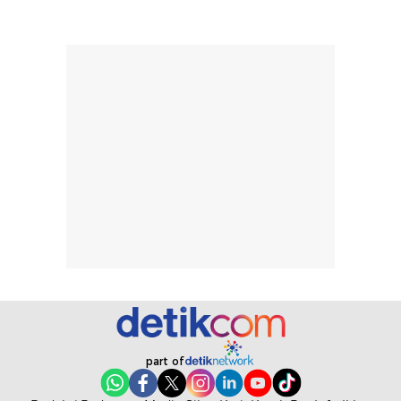
memudahkan
tetap optimal.
pengaplikasian
Karena baru
tanpa membuat
pertama kali
rambut terasa
mencoba, review
berat. Perlu
ini berfokus pada
diingat bahwa
kesan awal
ketahanan aroma
penggunaan.
dapat berbeda
Penilaian
pada setiap orang,
mengenai
tergantung jenis
performa dalam
rambut, aktivitas,
jangka panjang,
dan kondisi
seperti
lingkungan.
kenyamanan
Namun, dari
setelah
pengalaman
pemakaian rutin
penggunaan
atau
hingga repurchase
kecocokannya
part of
beberapa kali,
pada berbagai
performanya
kondisi kulit,