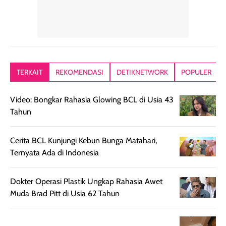
Hair mist ini
pertama,
juga ga peelin
memiliki aroma
teksturnya terasa
jadi nyaman gi
yang lembut dan
ringan dan mudah
Packagingnya 
memberikan
diratakan di kulit.
plastik tutup ul
kesan rambut
Produk juga
mutul botolny
lebih segar
memberikan hasil
meruncing jadi
TERKAIT
REKOMENDASI
DETIKNETWORK
POPULER
setelah
akhir yang
pas buat nakar
digunakan.
nyaman tanpa
sunscreennya.
Video: Bongkar Rahasia Glowing BCL di Usia 43
Wanginya tidak
terasa lengket
terus udah SP
Tahun
terasa berlebihan
berlebihan. Varian
40 yang pasti
sehingga tetap
Bright Glow
cocok dipakai 
nyaman dipakai
memberikan efek
aktifitas outdo
Cerita BCL Kunjungi Kebun Bunga Matahari,
untuk aktivitas
akhir yang
juga. baru
Ternyata Ada di Indonesia
harian, baik
membuat kulit
pemakaaian 6
sebelum maupun
tampak lebih
bulan tapi ker
Dokter Operasi Plastik Ungkap Rahasia Awet
setelah
cerah, namun
bersihnya mu
Muda Brad Pitt di Usia 62 Tahun
beraktivitas di luar
hasilnya tetap
ku
ruangan. Selain
dapat berbeda
memberikan
pada setiap jenis