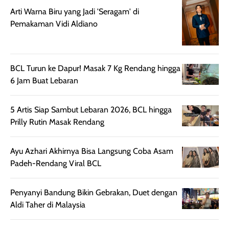
aroma pada
kulit. Produk ini
Arti Warna Biru yang Jadi 'Seragam' di
rambut, produk ini
mengandung
Pemakaman Vidi Aldiano
juga membantu
Amino dan
rambut terasa
Vitamin C, serta
lebih halus dan
dilengkapi SPF 35
BCL Turun ke Dapur! Masak 7 Kg Rendang hingga
mudah diatur
PA+++ untuk
6 Jam Buat Lebaran
setelah
membantu
diaplikasikan.
melindungi kulit
Kemasannya
dari paparan sinar
5 Artis Siap Sambut Lebaran 2026, BCL hingga
praktis dengan
UV saat
Prilly Rutin Masak Rendang
botol spray yang
beraktivitas di
mudah digunakan
siang hari.
Ayu Azhari Akhirnya Bisa Langsung Coba Asam
dan cukup ringkas
Meskipun begitu,
Padeh-Rendang Viral BCL
untuk dibawa saat
sunscreen tetap
bepergian.
perlu diaplikasikan
Penyanyi Bandung Bikin Gebrakan, Duet dengan
Semprotan yang
ulang sesuai
Aldi Taher di Malaysia
dihasilkan juga
kebutuhan agar
merata sehingga
perlindungannya