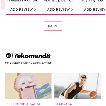
Timeless Fixion Skin
Mocha Lip Balm,
Jelly Vinyl, Lip
Tint Stick,
Pelembap Bibir
Cream Glossy
ADD REVIEW
ADD REVIEW
ADD REVIE
Foundation dan
dengan Aroma
Ringan dengan 
Concealer 2-in-1
Cokelat
Bibir Plumpy
MORE
Ide Belanja Pilihan Produk Terbaik
ELEKTRONIK & GADGET
OLAHRAGA