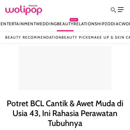
NEW
N
ENTERTAINMENT
WEDDING
BEAUTY
RELATIONSHIP
ZODIAC
WO
BEAUTY RECOMMENDATION
BEAUTY PICKS
MAKE UP & SKIN C
Potret BCL Cantik & Awet Muda di
Usia 43, Ini Rahasia Perawatan
Tubuhnya