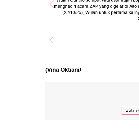
Wulan Guritno sempat viral usai wajah bo
menghadiri acara ZAP yang digelar di Alto
(22/10/25), Wulan untuk pertama kali
(Vina Oktiani)
wulan 