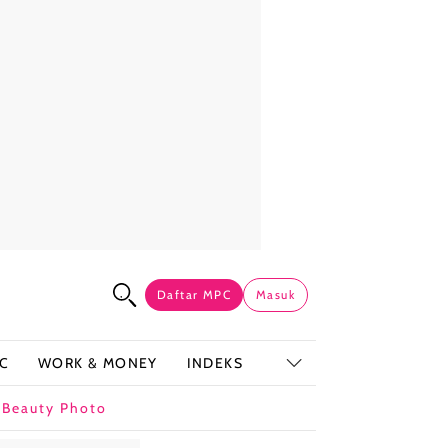
Daftar MPC
Masuk
C
WORK & MONEY
INDEKS
t
Beauty Photo