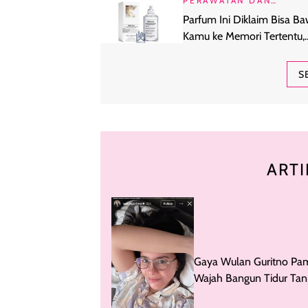
PERAWATAN DAN
KECANTIKAN
Parfum Ini Diklaim Bisa B
Kamu ke Memori Tertentu,
Beneran Berhasil?
S
ARTI
Gaya Wulan Guritno Pa
Wajah Bangun Tidur Ta
Makeup Usai Oplas di K