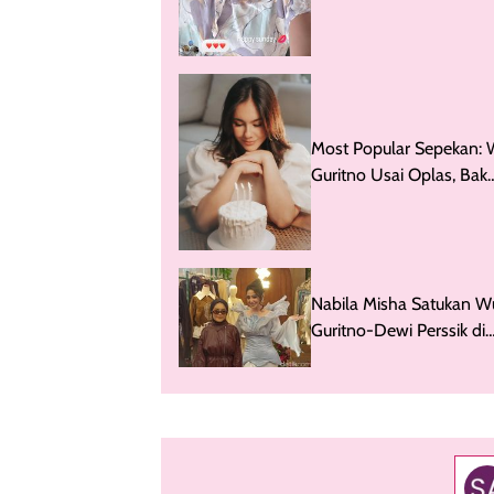
Most Popular Sepekan: 
Guritno Usai Oplas, Bak
Kembali ABG di Usia 45
Nabila Misha Satukan W
Guritno-Dewi Perssik di
Panggung Fashion Show