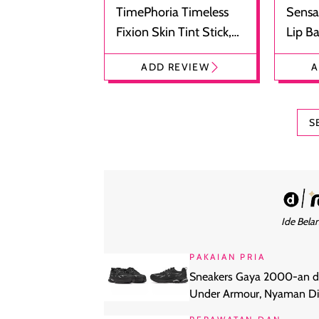
TimePhoria Timeless
Sensa
Fixion Skin Tint Stick,
Lip B
Foundation dan
Bibir
ADD REVIEW
A
Concealer 2-in-1
Cokel
S
Ide Belan
PAKAIAN PRIA
Sneakers Gaya 2000-an d
Under Armour, Nyaman Di
Harian Anti Lecet