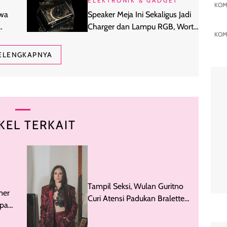
ELEKTRONIK & GADGET
KOM
awa
Speaker Meja Ini Sekaligus Jadi
Charger dan Lampu RGB, Worth
KOM
It?
ELENGKAPNYA
KEL TERKAIT
Tampil Seksi, Wulan Guritno
mer
Curi Atensi Padukan Bralette
npa
& Jas Satin
orea