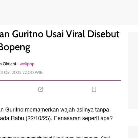
t Bopeng
1
an Guritno Usai Viral Disebut
Bopeng
a Oktiani -
wolipop
23 Okt 2025 22:00 WIB
an Guritno memamerkan wajah aslinya tanpa
ada Rabu (22/10/25). Penasaran seperti apa?