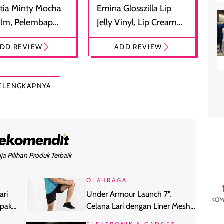
tia Minty Mocha
Emina Glosszilla Lip
alm, Pelembap
Jelly Vinyl, Lip Cream
 dengan Aroma
Glossy Ringan dengan
DD REVIEW
ADD REVIEW
at
Efek Bibir Plumpy
ELENGKAPNYA
ja Pilihan Produk Terbaik
OLAHRAGA
ari
Under Armour Launch 7",
KOM
pakai
Celana Lari dengan Liner Mesh
Nyaman Dipakai