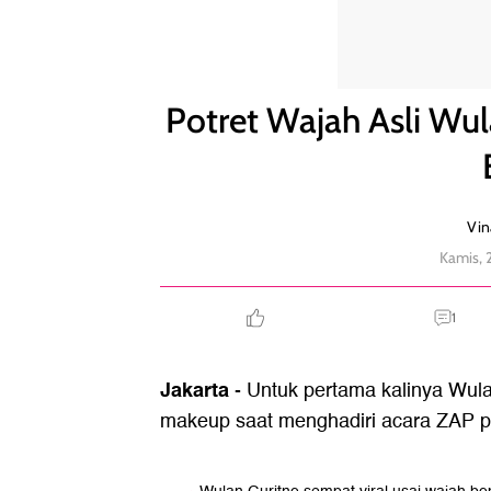
Potret Wajah Asli Wulan Guritno Usai Viral Disebu
Potret Wajah Asli Wul
Vin
Kamis, 
1
Jakarta
- Untuk pertama kalinya Wul
makeup saat menghadiri acara ZAP p