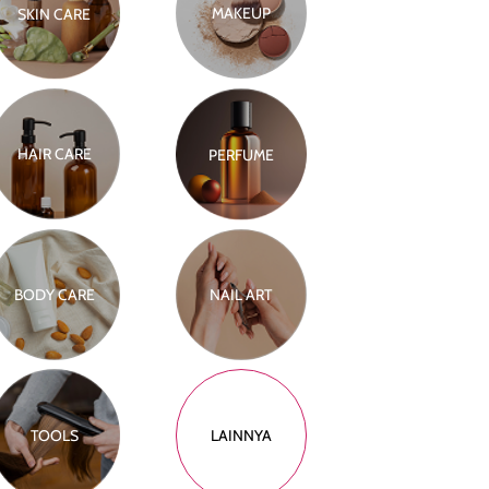
MAKEUP
SKIN CARE
HAIR CARE
PERFUME
BODY CARE
NAIL ART
TOOLS
LAINNYA