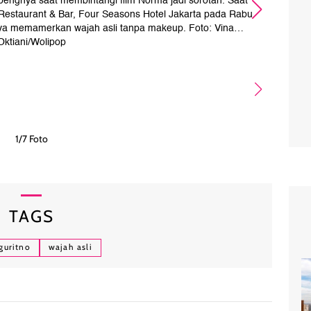
pengnya saat membintangi film Norma jadi sorotan. Saat
Wul
 Restaurant & Bar, Four Seasons Hotel Jakarta pada Rabu
dar
nya memamerkan wajah asli tanpa makeup. Foto: Vina
Oktiani/Wolipop
1/7 Foto
TAGS
guritno
wajah asli