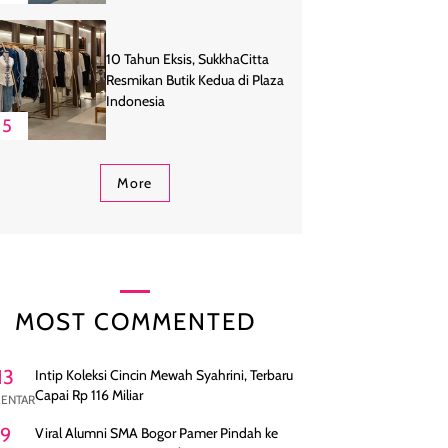
10 Tahun Eksis, SukkhaCitta
Resmikan Butik Kedua di Plaza
Indonesia
5
More
MOST COMMENTED
13
Intip Koleksi Cincin Mewah Syahrini, Terbaru
Capai Rp 116 Miliar
ENTAR
9
Viral Alumni SMA Bogor Pamer Pindah ke