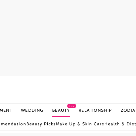
New
NMENT
WEDDING
BEAUTY
RELATIONSHIP
ZODIA
mmendation
Beauty Picks
Make Up & Skin Care
Health & Die