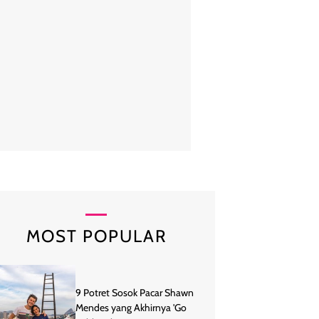
an tak menampik bahwa dirinya sudah menjadi pejuang jerawat sejak 
i dua dekade, ia telah mencoba berbagai perawatan, mulai dari skincar
namun bekas jerawat yang membandel tetap sulit hilang. Foto: Vi
MOST POPULAR
9 Potret Sosok Pacar Shawn
Mendes yang Akhirnya 'Go