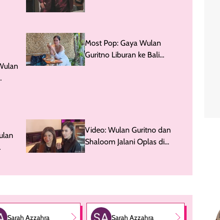
Most Pop: Gaya Wulan
Guritno Liburan ke Bali
Wulan
Bareng 3 Anak, Bak ABG
Video: Wulan Guritno dan
ulan
Shaloom Jalani Oplas di
Korea, Gimana Hasilnya?
Sarah Azzahra
Sarah Azzahra