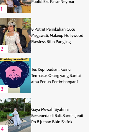
Public', Eks Pacar Neymar
1
8 Potret Pernikahan Cucu
Megawati, Makeup Hollywood
Flawless Bikin Pangling
2
Tes Kepribadian: Kamu
Termasuk Orang yang Santai
atau Penuh Pertimbangan?
3
Gaya Mewah Syahrini
Bersepeda di Bali, Sandal Jepit
Rp 8 Jutaan Bikin Salfok
4