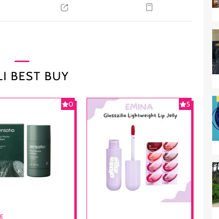
I BEST BUY
0
5
RE