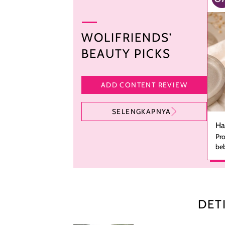
WOLIFRIENDS’
BEAUTY PICKS
ADD CONTENT REVIEW
SELENGKAPNYA
Ha
Pro
beb
ka
se
pe
ha
pe
DET
men
te