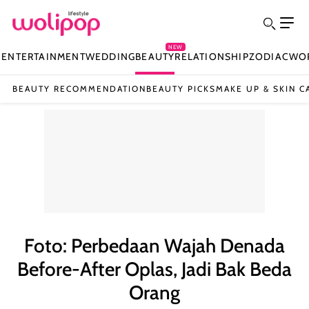
NEW
N
ENTERTAINMENT
WEDDING
BEAUTY
RELATIONSHIP
ZODIAC
WO
BEAUTY RECOMMENDATION
BEAUTY PICKS
MAKE UP & SKIN C
Foto: Perbedaan Wajah Denada
Before-After Oplas, Jadi Bak Beda
Orang