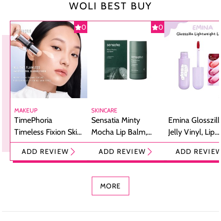
WOLI BEST BUY
0
0
MAKEUP
SKINCARE
TimePhoria
Sensatia Minty
Emina Glosszill
Timeless Fixion Skin
Mocha Lip Balm,
Jelly Vinyl, Lip
Tint Stick,
Pelembap Bibir
Cream Glossy
ADD REVIEW
ADD REVIEW
ADD REVIE
Foundation dan
dengan Aroma
Ringan dengan 
Concealer 2-in-1
Cokelat
Bibir Plumpy
MORE