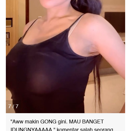
7 / 7
"Aww makin GONG gini. MAU BANGET
IDUNGNYAAAAA," komentar salah seorang