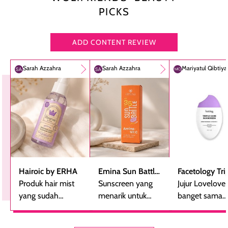
PICKS
ADD CONTENT REVIEW
Sarah Azzahra
Sarah Azzahra
Mariyatul Qibtiy
Hairoic by ERHA
Emina Sun Battle
Facetology Tri
Produk hair mist
SPF 35 PA+++
Sunscreen yang
Care Sunscree
Jujur Lovelove
yang sudah
Bright Glow Fun
menarik untuk
SPF 40 PA+++
banget sama
beberapa kali
Size
dicoba, terutama
sunscreen iniii..
dibeli ulang
bagi yang mencari
suka sama