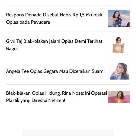
diaplikasikan.
melindungi kulit
Kemasannya
dari paparan sinar
praktis dengan
UV saat
Respons Denada Disebut Habis Rp 1,5 M untuk
botol spray yang
beraktivitas di
Oplas pada Payudara
mudah digunakan
siang hari.
dan cukup ringkas
Meskipun begitu,
Givri Taj Blak-blakan Jalani Oplas Demi Terlihat
untuk dibawa saat
sunscreen tetap
Bagus
bepergian.
perlu diaplikasikan
Semprotan yang
ulang sesuai
dihasilkan juga
kebutuhan agar
Angela Tee Oplas Gegara Mau Diceraikan Suami
merata sehingga
perlindungannya
memudahkan
tetap optimal.
pengaplikasian
Karena baru
Blak-blakan Oplas Hidung, Rina Nose: Ini Operasi
tanpa membuat
pertama kali
Plastik yang Direstui Netizen!
rambut terasa
mencoba, review
berat. Perlu
ini berfokus pada
diingat bahwa
kesan awal
ketahanan aroma
penggunaan.
dapat berbeda
Penilaian