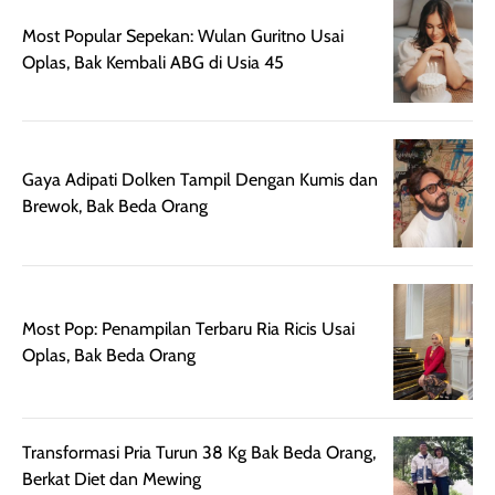
Wanginya tidak
terasa lengket
terus udah SP
Most Popular Sepekan: Wulan Guritno Usai
terasa berlebihan
berlebihan. Varian
40 yang pasti
Oplas, Bak Kembali ABG di Usia 45
sehingga tetap
Bright Glow
cocok dipakai 
nyaman dipakai
memberikan efek
aktifitas outdo
untuk aktivitas
akhir yang
juga. baru
harian, baik
membuat kulit
pemakaaian 6
sebelum maupun
tampak lebih
bulan tapi ker
Gaya Adipati Dolken Tampil Dengan Kumis dan
setelah
cerah, namun
bersihnya mu
Brewok, Bak Beda Orang
beraktivitas di luar
hasilnya tetap
ku
ruangan. Selain
dapat berbeda
memberikan
pada setiap jenis
aroma pada
kulit. Produk ini
Most Pop: Penampilan Terbaru Ria Ricis Usai
rambut, produk ini
mengandung
Oplas, Bak Beda Orang
juga membantu
Amino dan
rambut terasa
Vitamin C, serta
lebih halus dan
dilengkapi SPF 35
mudah diatur
PA+++ untuk
Transformasi Pria Turun 38 Kg Bak Beda Orang,
setelah
membantu
Berkat Diet dan Mewing