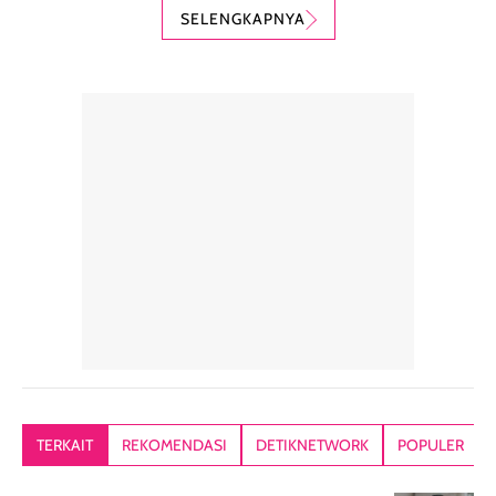
karena nyaman
perlindungan
teksturnya yg
SELENGKAPNYA
digunakan sebagai
harian dalam
milky lotion,
pelengkap
ukuran yang lebih
gampang
perawatan
praktis.
diratakan, ada
rambut sehari-
Kemasannya
sensai dinginy
hari. Pengalaman
ringkas sehingga
ada efek
penggunaan yang
mudah disimpan
lembabnya ju
konsisten menjadi
di dalam pouch
karna kulit aku
alasan produk ini
atau dibawa saat
kering meront
tetap masuk
bepergian. Dari
Kalau dipakai
dalam rutinitas.
penggunaan
dibawah mak
Hair mist ini
pertama,
juga ga peelin
memiliki aroma
teksturnya terasa
jadi nyaman gi
yang lembut dan
ringan dan mudah
Packagingnya 
memberikan
diratakan di kulit.
plastik tutup ul
kesan rambut
Produk juga
mutul botolny
lebih segar
memberikan hasil
meruncing jadi
TERKAIT
REKOMENDASI
DETIKNETWORK
POPULER
setelah
akhir yang
pas buat nakar
digunakan.
nyaman tanpa
sunscreennya.