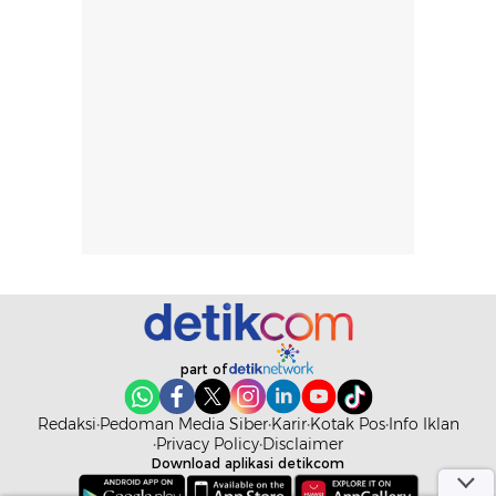
pada setiap orang,
mengenai
tergantung jenis
performa dalam
rambut, aktivitas,
jangka panjang,
dan kondisi
seperti
lingkungan.
kenyamanan
Namun, dari
setelah
pengalaman
pemakaian rutin
penggunaan
atau
hingga repurchase
kecocokannya
beberapa kali,
pada berbagai
performanya
kondisi kulit,
terasa cukup
masih
konsisten untuk
memerlukan
penggunaan
penggunaan lebih
part of
sehari-hari.
lanjut.
Redaksi
Pedoman Media Siber
Karir
Kotak Pos
Info Iklan
Privacy Policy
Disclaimer
Download aplikasi detikcom