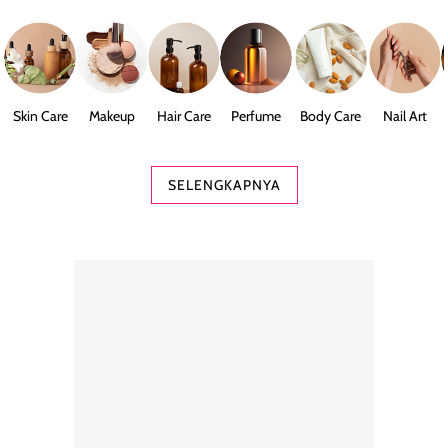
Skin Care
Makeup
Hair Care
Perfume
Body Care
Nail Art
SELENGKAPNYA