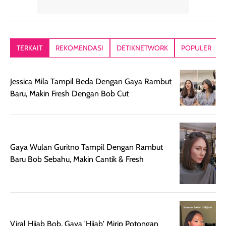
yang lembut dan
ringan dan mudah
Packagingnya 
memberikan
diratakan di kulit.
plastik tutup ul
kesan rambut
Produk juga
mutul botolny
lebih segar
memberikan hasil
meruncing jadi
TERKAIT
REKOMENDASI
DETIKNETWORK
POPULER
setelah
akhir yang
pas buat nakar
digunakan.
nyaman tanpa
sunscreennya.
Wanginya tidak
terasa lengket
terus udah SP
Jessica Mila Tampil Beda Dengan Gaya Rambut
terasa berlebihan
berlebihan. Varian
40 yang pasti
Baru, Makin Fresh Dengan Bob Cut
sehingga tetap
Bright Glow
cocok dipakai 
nyaman dipakai
memberikan efek
aktifitas outdo
untuk aktivitas
akhir yang
juga. baru
harian, baik
membuat kulit
pemakaaian 6
Gaya Wulan Guritno Tampil Dengan Rambut
sebelum maupun
tampak lebih
bulan tapi ker
Baru Bob Sebahu, Makin Cantik & Fresh
setelah
cerah, namun
bersihnya mu
beraktivitas di luar
hasilnya tetap
ku
ruangan. Selain
dapat berbeda
memberikan
pada setiap jenis
aroma pada
kulit. Produk ini
Viral Hijab Bob, Gaya 'Hijab' Mirip Potongan
rambut, produk ini
mengandung