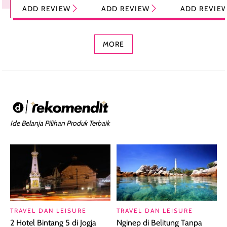
Tint Stick,
Pelembap Bibir
Cream Glossy
ADD REVIEW
ADD REVIEW
ADD REVIE
Foundation dan
dengan Aroma
Ringan dengan 
Concealer 2-in-1
Cokelat
Bibir Plumpy
MORE
Ide Belanja Pilihan Produk Terbaik
TRAVEL DAN LEISURE
TRAVEL DAN LEISURE
2 Hotel Bintang 5 di Jogja
Nginep di Belitung Tanpa