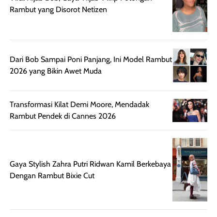
Rambut yang Disorot Netizen
juga membantu
Amino dan
rambut terasa
Vitamin C, serta
lebih halus dan
dilengkapi SPF 35
mudah diatur
PA+++ untuk
setelah
membantu
Dari Bob Sampai Poni Panjang, Ini Model Rambut
diaplikasikan.
melindungi kulit
2026 yang Bikin Awet Muda
Kemasannya
dari paparan sinar
praktis dengan
UV saat
botol spray yang
beraktivitas di
Transformasi Kilat Demi Moore, Mendadak
mudah digunakan
siang hari.
Rambut Pendek di Cannes 2026
dan cukup ringkas
Meskipun begitu,
untuk dibawa saat
sunscreen tetap
bepergian.
perlu diaplikasikan
Semprotan yang
ulang sesuai
Gaya Stylish Zahra Putri Ridwan Kamil Berkebaya
dihasilkan juga
kebutuhan agar
Dengan Rambut Bixie Cut
merata sehingga
perlindungannya
memudahkan
tetap optimal.
pengaplikasian
Karena baru