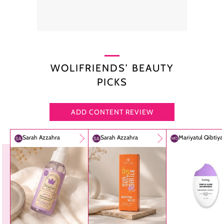
WOLIFRIENDS’ BEAUTY
PICKS
ADD CONTENT REVIEW
Sarah Azzahra
Sarah Azzahra
Mariyatul Qibtiy