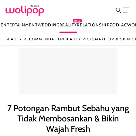
NEW
N
ENTERTAINMENT
WEDDING
BEAUTY
RELATIONSHIP
ZODIAC
WO
BEAUTY RECOMMENDATION
BEAUTY PICKS
MAKE UP & SKIN C
7 Potongan Rambut Sebahu yang
Tidak Membosankan & Bikin
Wajah Fresh