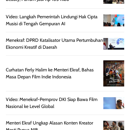
beraktivitas di luar
hasilnya tetap
ku
ruangan. Selain
dapat berbeda
memberikan
pada setiap jenis
Video: Langkah Pemerintah Lindungi Hak Cipta
aroma pada
kulit. Produk ini
Musisi di Tengah Gempuran AI
rambut, produk ini
mengandung
juga membantu
Amino dan
Menekraf: DPRD Katalisator Utama Pertumbuhan
rambut terasa
Vitamin C, serta
Ekonomi Kreatif di Daerah
lebih halus dan
dilengkapi SPF 35
mudah diatur
PA+++ untuk
setelah
membantu
diaplikasikan.
melindungi kulit
Curhatan Ferly Halim ke Menteri Ekraf, Bahas
Kemasannya
dari paparan sinar
Masa Depan Film Indie Indonesia
praktis dengan
UV saat
botol spray yang
beraktivitas di
mudah digunakan
siang hari.
Video: Menekraf-Pemprov DKI Siap Bawa Film
dan cukup ringkas
Meskipun begitu,
Nasional ke Level Global
untuk dibawa saat
sunscreen tetap
bepergian.
perlu diaplikasikan
Menteri Ekraf Ungkap Alasan Konten Kreator
Semprotan yang
ulang sesuai
Mesti Punya NIB