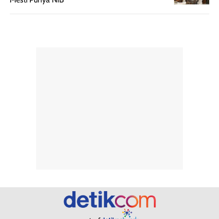
dihasilkan juga
kebutuhan agar
merata sehingga
perlindungannya
memudahkan
tetap optimal.
pengaplikasian
Karena baru
tanpa membuat
pertama kali
rambut terasa
mencoba, review
berat. Perlu
ini berfokus pada
diingat bahwa
kesan awal
ketahanan aroma
penggunaan.
dapat berbeda
Penilaian
pada setiap orang,
mengenai
tergantung jenis
performa dalam
rambut, aktivitas,
jangka panjang,
dan kondisi
seperti
lingkungan.
kenyamanan
Namun, dari
setelah
pengalaman
pemakaian rutin
penggunaan
atau
hingga repurchase
kecocokannya