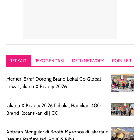
tetap masuk
bepergian. Dari
Kalau dipakai
dalam rutinitas.
penggunaan
dibawah mak
Hair mist ini
pertama,
juga ga peelin
memiliki aroma
teksturnya terasa
jadi nyaman gi
yang lembut dan
ringan dan mudah
Packagingnya 
memberikan
diratakan di kulit.
plastik tutup ul
kesan rambut
Produk juga
mutul botolny
lebih segar
memberikan hasil
meruncing jadi
TERKAIT
REKOMENDASI
DETIKNETWORK
POPULER
setelah
akhir yang
pas buat nakar
digunakan.
nyaman tanpa
sunscreennya.
Menteri Ekraf Dorong Brand Lokal Go Global
Wanginya tidak
terasa lengket
terus udah SP
Lewat Jakarta X Beauty 2026
terasa berlebihan
berlebihan. Varian
40 yang pasti
sehingga tetap
Bright Glow
cocok dipakai 
nyaman dipakai
memberikan efek
aktifitas outdo
Jakarta X Beauty 2026 Dibuka, Hadirkan 400
untuk aktivitas
akhir yang
juga. baru
Brand Kecantikan di JICC
harian, baik
membuat kulit
pemakaaian 6
sebelum maupun
tampak lebih
bulan tapi ker
Antrean Mengular di Booth Mykonos di Jakarta x
setelah
cerah, namun
bersihnya mu
Beauty, Parfum Jadi Rp 105 Ribu