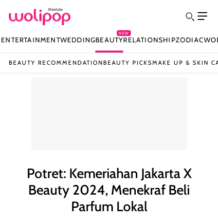
NEW
N
ENTERTAINMENT
WEDDING
BEAUTY
RELATIONSHIP
ZODIAC
WO
BEAUTY RECOMMENDATION
BEAUTY PICKS
MAKE UP & SKIN C
Potret: Kemeriahan Jakarta X
Beauty 2024, Menekraf Beli
Parfum Lokal