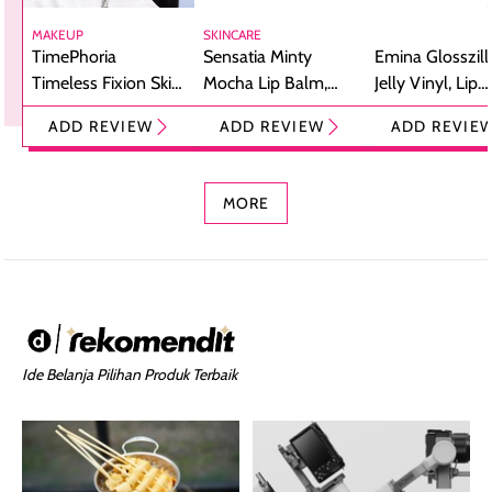
MAKEUP
SKINCARE
TimePhoria
Sensatia Minty
Emina Glosszill
Timeless Fixion Skin
Mocha Lip Balm,
Jelly Vinyl, Lip
Tint Stick,
Pelembap Bibir
Cream Glossy
ADD REVIEW
ADD REVIEW
ADD REVIE
Foundation dan
dengan Aroma
Ringan dengan 
Concealer 2-in-1
Cokelat
Bibir Plumpy
MORE
Ide Belanja Pilihan Produk Terbaik