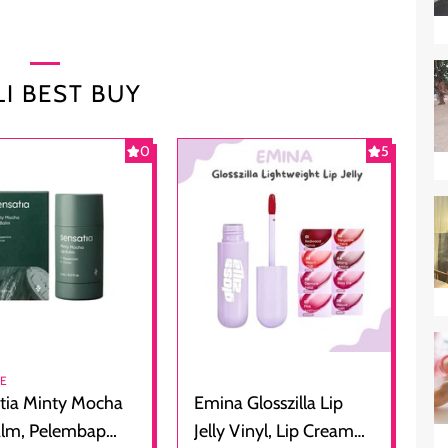
I BEST BUY
0
5
RE
tia Minty Mocha
Emina Glosszilla Lip
alm, Pelembap
Jelly Vinyl, Lip Cream