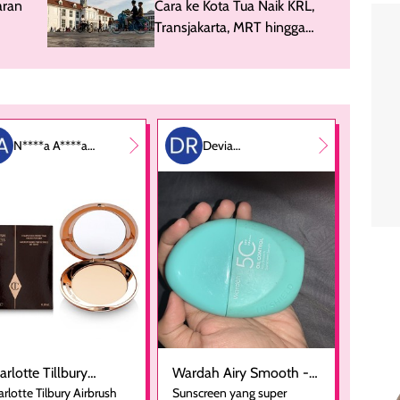
aran
Cara ke Kota Tua Naik KRL,
Transjakarta, MRT hingga
Jaklingko
N****a A****a
Devia
P***i
Rahmadhini
arlotte Tillbury
Wardah Airy Smooth -
rlotte Tilbury Airbrush
Sunscreen yang super
rbrush Flawless Finish
Sunscreen Serum