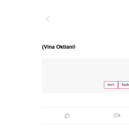
(Vina Oktiani)
mrt
fash
3