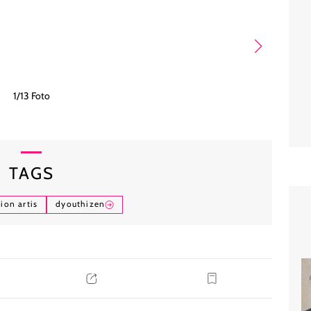
1/13 Foto
TAGS
ion artis
dyouthizen