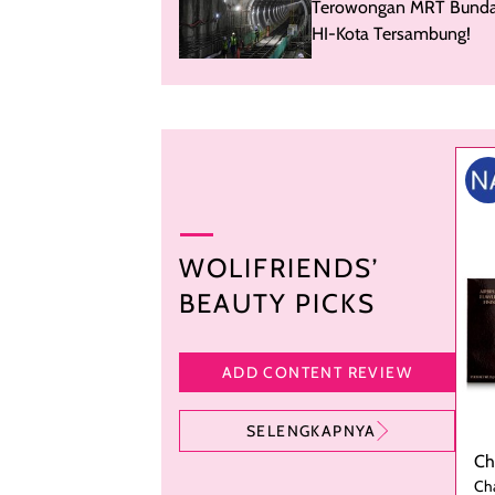
Terowongan MRT Bund
HI-Kota Tersambung!
WOLIFRIENDS’
BEAUTY PICKS
ADD CONTENT REVIEW
SELENGKAPNYA
Ch
Cha
Ai