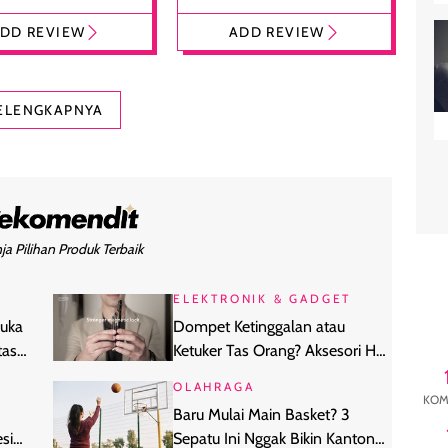
 dengan Aroma
Glossy Ringan dengan
DD REVIEW
ADD REVIEW
at
Efek Bibir Plumpy
ELENGKAPNYA
ja Pilihan Produk Terbaik
ELEKTRONIK & GADGET
Buka
Dompet Ketinggalan atau
tas
Ketuker Tas Orang? Aksesori HP
Ini Bisa Melacaknya
OLAHRAGA
KOM
Baru Mulai Main Basket? 3
si
Sepatu Ini Nggak Bikin Kantong