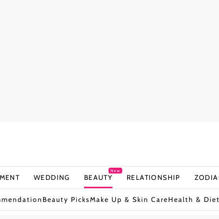
New
NMENT
WEDDING
BEAUTY
RELATIONSHIP
ZODIA
mmendation
Beauty Picks
Make Up & Skin Care
Health & Die