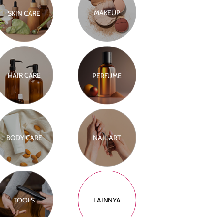
MAKEUP
SKIN CARE
HAIR CARE
PERFUME
BODY CARE
NAIL ART
TOOLS
LAINNYA