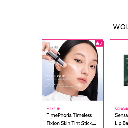
WOL
0
MAKEUP
SKINCA
TimePhoria Timeless
Sensa
Fixion Skin Tint Stick,
Lip B