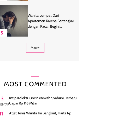
Wanita Lompat Dari
Apartemen Karena Bertengkar
dengan Pacar, Begini
Endingnya
5
More
MOST COMMENTED
13
Intip Koleksi Cincin Mewah Syahrini, Terbaru
Capai Rp 116 Miliar
ENTAR
11
Atlet Tenis Wanita Ini Bangkrut, Harta Rp