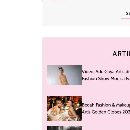
Sendiri, Worth It?
S
ARTI
Video: Adu Gaya Artis di
Fashion Show Monica Iv
Siapa Paling Stylish?
Bedah Fashion & Makeu
Artis Golden Globes 202
Nonton Live TikTok Woli