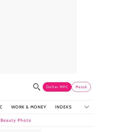
Daftar MPC
Masuk
C
WORK & MONEY
INDEKS
t
Beauty Photo