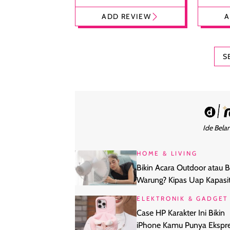
Foundation dan
Bibir
ADD REVIEW
A
Concealer 2-in-1
Cokel
S
Ide Belan
HOME & LIVING
Bikin Acara Outdoor atau 
Warung? Kipas Uap Kapasi
Besar Ini Jawabannya
ELEKTRONIK & GADGET
Case HP Karakter Ini Bikin
iPhone Kamu Punya Ekspre