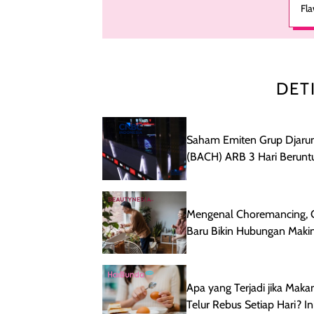
Fla
Po
ad
den
hal
kul
Tek
DET
da
tan
akh
me
Saham Emiten Grup Djar
mul
(BACH) ARB 3 Hari Berunt
ter
Ambles 38%
ros
tip
ser
Mengenal Choremancing, 
Da
Baru Bikin Hubungan Maki
kul
ko
Harmonis Lewat Pekerjaan
kul
Rumah
mu
Apa yang Terjadi jika Maka
set
har
Telur Rebus Setiap Hari? In