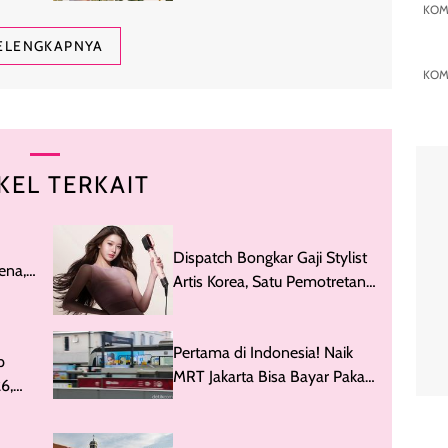
KOM
Jebol tapi Tetap Mumpuni
ELENGKAPNYA
KOM
KEL TERKAIT
Dispatch Bongkar Gaji Stylist
ena,
Artis Korea, Satu Pemotretan
Dapat Rp 236 Juta
Pertama di Indonesia! Naik
p
MRT Jakarta Bisa Bayar Pakai
6,
Kartu Kredit
pop!