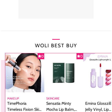
WOLI BEST BUY
0
0
MAKEUP
SKINCARE
TimePhoria
Sensatia Minty
Emina Glosszill
Timeless Fixion Skin
Mocha Lip Balm,
Jelly Vinyl, Lip