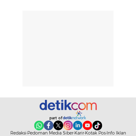
pengaplikasian
Karena baru
tanpa membuat
pertama kali
rambut terasa
mencoba, review
berat. Perlu
ini berfokus pada
diingat bahwa
kesan awal
ketahanan aroma
penggunaan.
dapat berbeda
Penilaian
pada setiap orang,
mengenai
tergantung jenis
performa dalam
rambut, aktivitas,
jangka panjang,
dan kondisi
seperti
lingkungan.
kenyamanan
Namun, dari
setelah
pengalaman
pemakaian rutin
penggunaan
atau
hingga repurchase
kecocokannya
part of
beberapa kali,
pada berbagai
performanya
kondisi kulit,
Redaksi
Pedoman Media Siber
Karir
Kotak Pos
Info Iklan
terasa cukup
masih