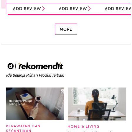
Tint Stick,
Pelembap Bibir
Cream Glossy
ADD REVIEW
ADD REVIEW
ADD REVIE
Foundation dan
dengan Aroma
Ringan dengan 
Concealer 2-in-1
Cokelat
Bibir Plumpy
MORE
Ide Belanja Pilihan Produk Terbaik
PERAWATAN DAN
HOME & LIVING
KECANTIKAN