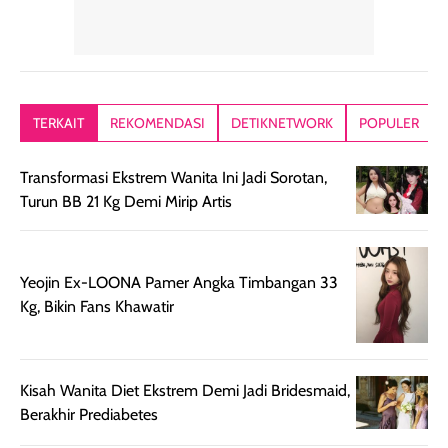
memiliki aroma
teksturnya terasa
jadi nyaman gi
yang lembut dan
ringan dan mudah
Packagingnya 
memberikan
diratakan di kulit.
plastik tutup ul
kesan rambut
Produk juga
mutul botolny
lebih segar
memberikan hasil
meruncing jadi
TERKAIT
REKOMENDASI
DETIKNETWORK
POPULER
setelah
akhir yang
pas buat nakar
digunakan.
nyaman tanpa
sunscreennya.
Transformasi Ekstrem Wanita Ini Jadi Sorotan,
Wanginya tidak
terasa lengket
terus udah SP
Turun BB 21 Kg Demi Mirip Artis
terasa berlebihan
berlebihan. Varian
40 yang pasti
sehingga tetap
Bright Glow
cocok dipakai 
nyaman dipakai
memberikan efek
aktifitas outdo
untuk aktivitas
akhir yang
juga. baru
Yeojin Ex-LOONA Pamer Angka Timbangan 33
harian, baik
membuat kulit
pemakaaian 6
Kg, Bikin Fans Khawatir
sebelum maupun
tampak lebih
bulan tapi ker
setelah
cerah, namun
bersihnya mu
beraktivitas di luar
hasilnya tetap
ku
Kisah Wanita Diet Ekstrem Demi Jadi Bridesmaid,
ruangan. Selain
dapat berbeda
Berakhir Prediabetes
memberikan
pada setiap jenis