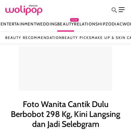
NEW
N
ENTERTAINMENT
WEDDING
BEAUTY
RELATIONSHIP
ZODIAC
WO
BEAUTY RECOMMENDATION
BEAUTY PICKS
MAKE UP & SKIN C
Foto Wanita Cantik Dulu
Berbobot 298 Kg, Kini Langsing
dan Jadi Selebgram