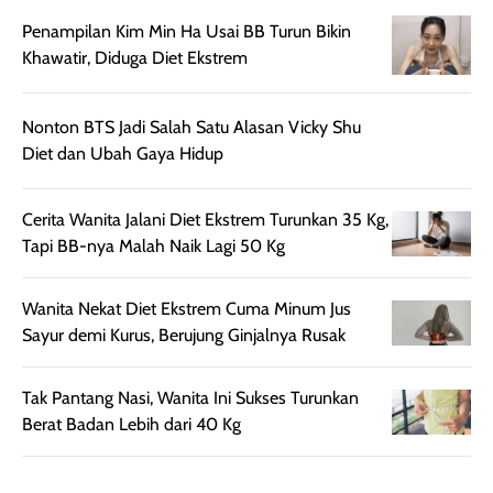
aroma pada
kulit. Produk ini
rambut, produk ini
mengandung
Penampilan Kim Min Ha Usai BB Turun Bikin
juga membantu
Amino dan
Khawatir, Diduga Diet Ekstrem
rambut terasa
Vitamin C, serta
lebih halus dan
dilengkapi SPF 35
Nonton BTS Jadi Salah Satu Alasan Vicky Shu
mudah diatur
PA+++ untuk
Diet dan Ubah Gaya Hidup
setelah
membantu
diaplikasikan.
melindungi kulit
Kemasannya
dari paparan sinar
Cerita Wanita Jalani Diet Ekstrem Turunkan 35 Kg,
praktis dengan
UV saat
Tapi BB-nya Malah Naik Lagi 50 Kg
botol spray yang
beraktivitas di
mudah digunakan
siang hari.
Wanita Nekat Diet Ekstrem Cuma Minum Jus
dan cukup ringkas
Meskipun begitu,
Sayur demi Kurus, Berujung Ginjalnya Rusak
untuk dibawa saat
sunscreen tetap
bepergian.
perlu diaplikasikan
Tak Pantang Nasi, Wanita Ini Sukses Turunkan
Semprotan yang
ulang sesuai
Berat Badan Lebih dari 40 Kg
dihasilkan juga
kebutuhan agar
merata sehingga
perlindungannya
memudahkan
tetap optimal.