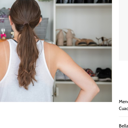
Menc
Cuac
Bell