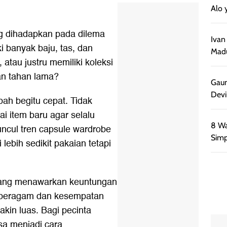
Alo 
ng dihadapkan pada dilema
Ivan
i banyak baju, tas, dan
Madu
 atau justru memiliki koleksi
dan tahan lama?
Gaun
Devi
bah begitu cepat. Tidak
i item baru agar selalu
8 Wa
uncul tren capsule wardrobe
Simp
ebih sedikit pakaian tetapi
emang menawarkan keuntungan
bih beragam dan kesempatan
in luas. Bagi pecinta
isa menjadi cara