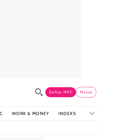
Daftar MPC
Masuk
C
WORK & MONEY
INDEKS