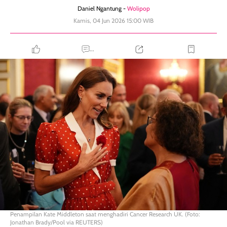
Daniel Ngantung -
Wolipop
Kamis, 04 Jun 2026 15:00 WIB
...
Penampilan Kate Middleton saat menghadiri Cancer Research UK. (Foto:
Jonathan Brady/Pool via REUTERS)