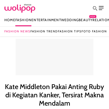
NEW
HOME
FASHION
ENTERTAINMENT
WEDDING
BEAUTY
RELATIO
FASHION NEWS
FASHION TREND
FASHION TIPS
FOTO FASHION
Kate Middleton Pakai Anting Ruby
di Kegiatan Kanker, Tersirat Makna
Mendalam