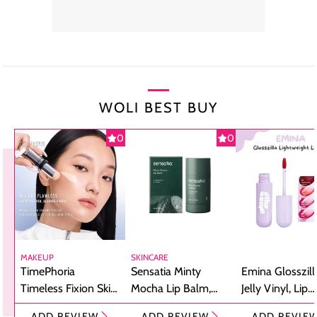
WOLI BEST BUY
0
0
MAKEUP
SKINCARE
TimePhoria
Sensatia Minty
Emina Glosszill
Timeless Fixion Skin
Mocha Lip Balm,
Jelly Vinyl, Lip
Tint Stick,
Pelembap Bibir
Cream Glossy
ADD REVIEW
ADD REVIEW
ADD REVIE