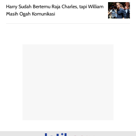
rambut terasa
mencoba, review
Harry Sudah Bertemu Raja Charles, tapi William
berat. Perlu
ini berfokus pada
Masih Ogah Komunikasi
diingat bahwa
kesan awal
ketahanan aroma
penggunaan.
dapat berbeda
Penilaian
pada setiap orang,
mengenai
tergantung jenis
performa dalam
rambut, aktivitas,
jangka panjang,
dan kondisi
seperti
lingkungan.
kenyamanan
Namun, dari
setelah
pengalaman
pemakaian rutin
penggunaan
atau
hingga repurchase
kecocokannya
beberapa kali,
pada berbagai
performanya
kondisi kulit,
terasa cukup
masih
konsisten untuk
memerlukan
penggunaan
penggunaan lebih