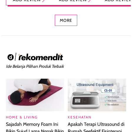
Foundation dan
dengan Aroma
Ringan dengan 
Concealer 2-in-1
Cokelat
Bibir Plumpy
MORE
Ide Belanja Pilihan Produk Terbaik
HOME & LIVING
KESEHATAN
Sajadah Memory Foam Ini
Apakah Terapi Ultrasound di
Bikin Sujud Lama Nggak Bikin
Rumah Seefektif Fisioterapi