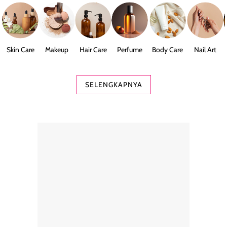
Skin Care
Makeup
Hair Care
Perfume
Body Care
Nail Art
SELENGKAPNYA