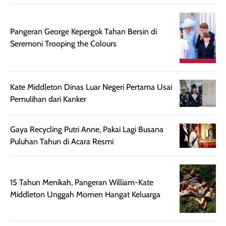
juga membantu
Amino dan
rambut terasa
Vitamin C, serta
lebih halus dan
dilengkapi SPF 35
Pangeran George Kepergok Tahan Bersin di
mudah diatur
PA+++ untuk
Seremoni Trooping the Colours
setelah
membantu
diaplikasikan.
melindungi kulit
Kemasannya
dari paparan sinar
praktis dengan
UV saat
Kate Middleton Dinas Luar Negeri Pertama Usai
botol spray yang
beraktivitas di
Pemulihan dari Kanker
mudah digunakan
siang hari.
dan cukup ringkas
Meskipun begitu,
Gaya Recycling Putri Anne, Pakai Lagi Busana
untuk dibawa saat
sunscreen tetap
Puluhan Tahun di Acara Resmi
bepergian.
perlu diaplikasikan
Semprotan yang
ulang sesuai
dihasilkan juga
kebutuhan agar
15 Tahun Menikah, Pangeran William-Kate
merata sehingga
perlindungannya
Middleton Unggah Momen Hangat Keluarga
memudahkan
tetap optimal.
pengaplikasian
Karena baru
tanpa membuat
pertama kali