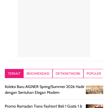
rambut sehari-
Kemasannya
sensai dinginy
hari. Pengalaman
ringkas sehingga
ada efek
penggunaan yang
mudah disimpan
lembabnya ju
konsisten menjadi
di dalam pouch
karna kulit aku
alasan produk ini
atau dibawa saat
kering meront
tetap masuk
bepergian. Dari
Kalau dipakai
dalam rutinitas.
penggunaan
dibawah mak
Hair mist ini
pertama,
juga ga peelin
memiliki aroma
teksturnya terasa
jadi nyaman gi
yang lembut dan
ringan dan mudah
Packagingnya 
memberikan
diratakan di kulit.
plastik tutup ul
kesan rambut
Produk juga
mutul botolny
lebih segar
memberikan hasil
meruncing jadi
TERKAIT
REKOMENDASI
DETIKNETWORK
POPULER
setelah
akhir yang
pas buat nakar
digunakan.
nyaman tanpa
sunscreennya.
Koleksi Baru AIGNER Spring/Summer 2026 Hadir
Wanginya tidak
terasa lengket
terus udah SP
dengan Sentuhan Elegan Modern
terasa berlebihan
berlebihan. Varian
40 yang pasti
sehingga tetap
Bright Glow
cocok dipakai 
nyaman dipakai
memberikan efek
aktifitas outdo
Promo Ramadan Trans Fashion! Beli 1 Gratis 1 &