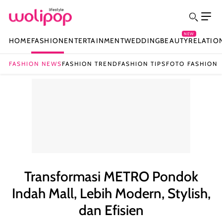
NEW
HOME
FASHION
ENTERTAINMENT
WEDDING
BEAUTY
RELATIO
FASHION NEWS
FASHION TREND
FASHION TIPS
FOTO FASHION
Transformasi METRO Pondok
Indah Mall, Lebih Modern, Stylish,
dan Efisien