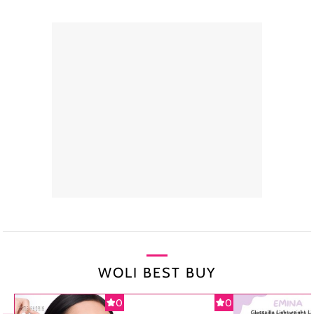
WOLI BEST BUY
0
0