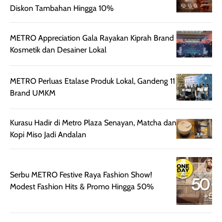
untuk aktivitas
akhir yang
juga. baru
Diskon Tambahan Hingga 10%
harian, baik
membuat kulit
pemakaaian 6
sebelum maupun
tampak lebih
bulan tapi ker
METRO Appreciation Gala Rayakan Kiprah Brand
setelah
cerah, namun
bersihnya mu
Kosmetik dan Desainer Lokal
beraktivitas di luar
hasilnya tetap
ku
ruangan. Selain
dapat berbeda
memberikan
pada setiap jenis
METRO Perluas Etalase Produk Lokal, Gandeng 11
aroma pada
kulit. Produk ini
Brand UMKM
rambut, produk ini
mengandung
juga membantu
Amino dan
Kurasu Hadir di Metro Plaza Senayan, Matcha dan
rambut terasa
Vitamin C, serta
Kopi Miso Jadi Andalan
lebih halus dan
dilengkapi SPF 35
mudah diatur
PA+++ untuk
setelah
membantu
diaplikasikan.
melindungi kulit
Serbu METRO Festive Raya Fashion Show!
Kemasannya
dari paparan sinar
Modest Fashion Hits & Promo Hingga 50%
praktis dengan
UV saat
botol spray yang
beraktivitas di
mudah digunakan
siang hari.