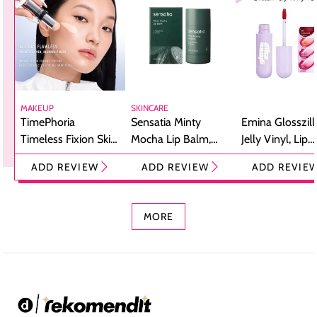
MAKEUP
SKINCARE
TimePhoria
Sensatia Minty
Emina Glosszill
Timeless Fixion Skin
Mocha Lip Balm,
Jelly Vinyl, Lip
Tint Stick,
Pelembap Bibir
Cream Glossy
ADD REVIEW
ADD REVIEW
ADD REVIE
Foundation dan
dengan Aroma
Ringan dengan 
Concealer 2-in-1
Cokelat
Bibir Plumpy
MORE