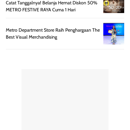
Catat Tanggalnya! Belanja Hemat Diskon 50%
dan cukup ringkas
Meskipun begitu,
METRO FESTIVE RAYA Cuma 1 Hari
untuk dibawa saat
sunscreen tetap
bepergian.
perlu diaplikasikan
Semprotan yang
ulang sesuai
Metro Department Store Raih Penghargaan The
dihasilkan juga
kebutuhan agar
Best Visual Merchandising
merata sehingga
perlindungannya
memudahkan
tetap optimal.
pengaplikasian
Karena baru
tanpa membuat
pertama kali
rambut terasa
mencoba, review
berat. Perlu
ini berfokus pada
diingat bahwa
kesan awal
ketahanan aroma
penggunaan.
dapat berbeda
Penilaian
pada setiap orang,
mengenai
tergantung jenis
performa dalam
rambut, aktivitas,
jangka panjang,
dan kondisi
seperti