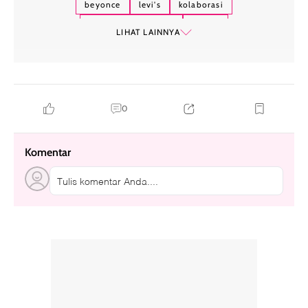
beyonce
levi's
kolaborasi
media impact value
denim
LIHAT LAINNYA
0
Komentar
Tulis komentar Anda....