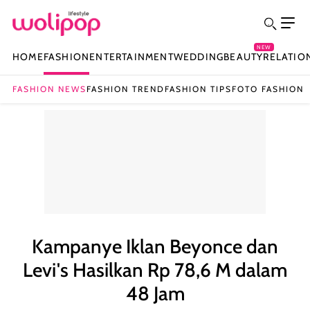
NEW
HOME
FASHION
ENTERTAINMENT
WEDDING
BEAUTY
RELATIO
FASHION NEWS
FASHION TREND
FASHION TIPS
FOTO FASHION
Kampanye Iklan Beyonce dan
Levi's Hasilkan Rp 78,6 M dalam
48 Jam