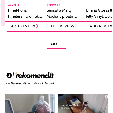
MAKEUP
SKINCARE
TimePhoria
Sensatia Minty
Emina Glosszill
Timeless Fixion Skin
Mocha Lip Balm,
Jelly Vinyl, Lip
Tint Stick,
Pelembap Bibir
Cream Glossy
ADD REVIEW
ADD REVIEW
ADD REVIE
Foundation dan
dengan Aroma
Ringan dengan 
Concealer 2-in-1
Cokelat
Bibir Plumpy
MORE
Ide Belanja Pilihan Produk Terbaik