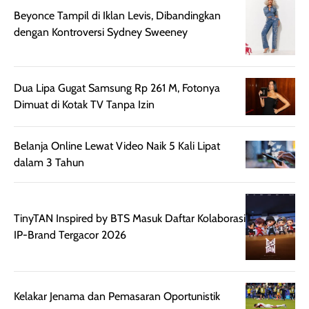
setelah
cerah, namun
bersihnya mu
Beyonce Tampil di Iklan Levis, Dibandingkan
beraktivitas di luar
hasilnya tetap
ku
dengan Kontroversi Sydney Sweeney
ruangan. Selain
dapat berbeda
memberikan
pada setiap jenis
aroma pada
kulit. Produk ini
rambut, produk ini
mengandung
Dua Lipa Gugat Samsung Rp 261 M, Fotonya
juga membantu
Amino dan
Dimuat di Kotak TV Tanpa Izin
rambut terasa
Vitamin C, serta
lebih halus dan
dilengkapi SPF 35
Belanja Online Lewat Video Naik 5 Kali Lipat
mudah diatur
PA+++ untuk
dalam 3 Tahun
setelah
membantu
diaplikasikan.
melindungi kulit
Kemasannya
dari paparan sinar
praktis dengan
UV saat
TinyTAN Inspired by BTS Masuk Daftar Kolaborasi
botol spray yang
beraktivitas di
IP-Brand Tergacor 2026
mudah digunakan
siang hari.
dan cukup ringkas
Meskipun begitu,
untuk dibawa saat
sunscreen tetap
Kelakar Jenama dan Pemasaran Oportunistik
bepergian.
perlu diaplikasikan