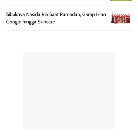
Semprotan yang
ulang sesuai
dihasilkan juga
kebutuhan agar
Sibuknya Nasida Ria Saat Ramadan, Garap Iklan
merata sehingga
perlindungannya
Google hingga Skincare
memudahkan
tetap optimal.
pengaplikasian
Karena baru
tanpa membuat
pertama kali
rambut terasa
mencoba, review
berat. Perlu
ini berfokus pada
diingat bahwa
kesan awal
ketahanan aroma
penggunaan.
dapat berbeda
Penilaian
pada setiap orang,
mengenai
tergantung jenis
performa dalam
rambut, aktivitas,
jangka panjang,
dan kondisi
seperti
lingkungan.
kenyamanan
Namun, dari
setelah
pengalaman
pemakaian rutin
penggunaan
atau