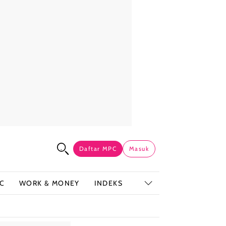
Daftar MPC
Masuk
C
WORK & MONEY
INDEKS