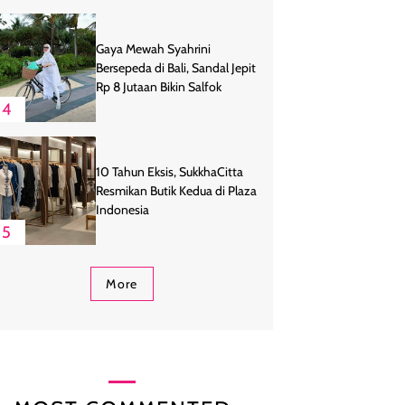
Gaya Mewah Syahrini
Bersepeda di Bali, Sandal Jepit
Rp 8 Jutaan Bikin Salfok
4
10 Tahun Eksis, SukkhaCitta
Resmikan Butik Kedua di Plaza
Indonesia
5
More