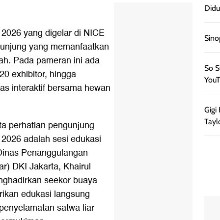
Didu
) 2026 yang digelar di NICE
Sino
ngunjung yang memanfaatkan
ah. Pada pameran ini ada
So S
0 exhibitor, hingga
YouT
tas interaktif bersama hewan
Gigi
Tayl
ta perhatian pengunjung
) 2026 adalah sesi edukasi
Dinas Penanggulangan
) DKI Jakarta, Khairul
nghadirkan seekor buaya
rikan edukasi langsung
enyelamatan satwa liar