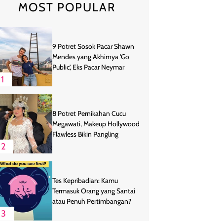
MOST POPULAR
9 Potret Sosok Pacar Shawn
Mendes yang Akhirnya 'Go
Public', Eks Pacar Neymar
1
8 Potret Pernikahan Cucu
Megawati, Makeup Hollywood
Flawless Bikin Pangling
2
Tes Kepribadian: Kamu
Termasuk Orang yang Santai
atau Penuh Pertimbangan?
3