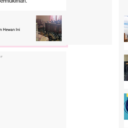
 permukiman.
n Hewan Ini
NT