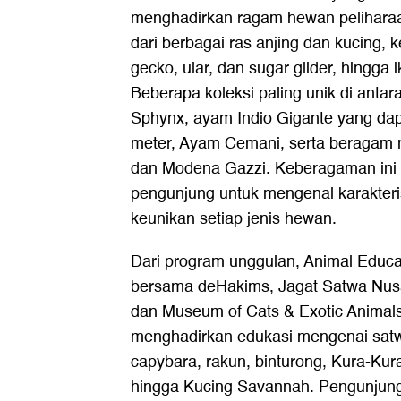
menghadirkan ragam hewan peliharaa
dari berbagai ras anjing dan kucing, ke
gecko, ular, dan sugar glider, hingga 
Beberapa koleksi paling unik di antar
Sphynx, ayam Indio Gigante yang da
meter, Ayam Cemani, serta beragam m
dan Modena Gazzi. Keberagaman ini
pengunjung untuk mengenal karakteris
keunikan setiap jenis hewan.
Dari program unggulan, Animal Educat
bersama deHakims, Jagat Satwa Nusa
dan Museum of Cats & Exotic Animals
menghadirkan edukasi mengenai satwa
capybara, rakun, binturong, Kura-Kur
hingga Kucing Savannah. Pengunjung