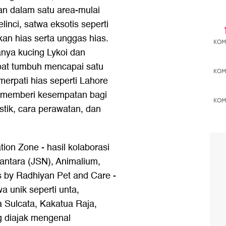
n dalam satu area-mulai
linci, satwa eksotis seperti
ikan hias serta unggas hias.
KOM
anya kucing Lykoi dan
pat tumbuh mencapai satu
KOM
erpati hias seperti Lahore
 memberi kesempatan bagi
KOM
tik, cara perawatan, dan
ion Zone - hasil kolaborasi
ntara (JSN), Animalium,
 by Radhiyan Pet and Care -
 unik seperti unta,
a Sulcata, Kakatua Raja,
 diajak mengenal