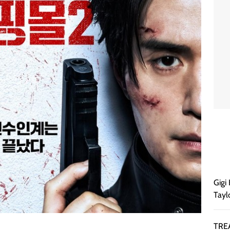
Gigi
Tayl
TREA