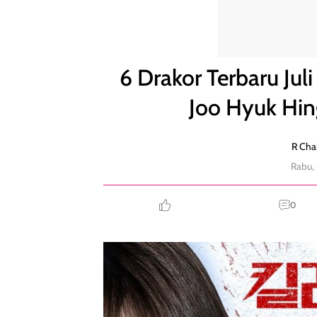
6 Drakor Terbaru Juli 2026, Ada Comeback Nam J
6 Drakor Terbaru J
Joo Hyuk Hi
R Chai
Rabu, 
0