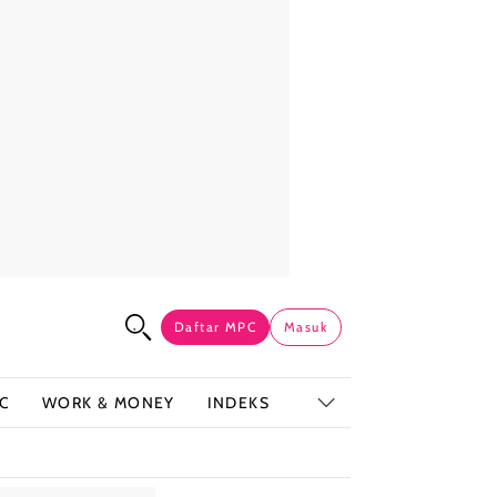
Daftar MPC
Masuk
C
WORK & MONEY
INDEKS