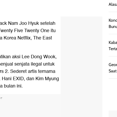
Alas
Kond
ack Nam Joo Hyuk setelah
Bunu
 Twenty Five Twenty One itu
 Korea Netflix, The East
Kaba
Tert
ntikan aksi Lee Dong Wook,
enjual senjata ilegal untuk
Geor
s 2. Sederet artis ternama
Saat
, Hani EXID, dan Kim Myung
 bulan ini.
NT