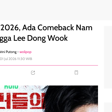
oo Hyuk Hingga Lee Dong Wook
0
uli 2026, Ada Comeback Nam
ngga Lee Dong Wook
rini Putong -
wolipop
01 Jul 2026 11:30 WIB