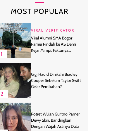
MOST POPULAR
VIRAL VERIFICATOR
Viral Alumni SMA Bogor
Pamer Pindah ke AS Demi
Kejar Mimpi, Faktanya
1
Ternyata
Gigi Hadid Dinikahi Bradley
Cooper Sebelum Taylor Swift
Gelar Pernikahan?
2
Potret Wulan Guritno Pamer
Dewy Skin, Bandingkan
Dengan Wajah Aslinya Dulu