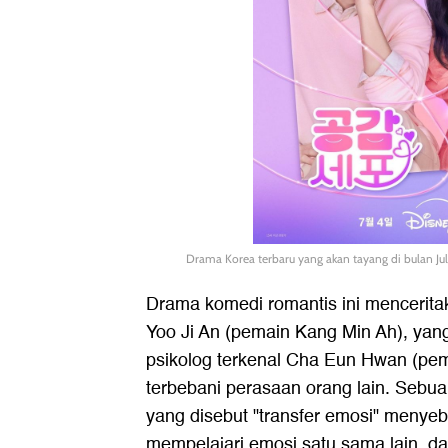
Drama Korea terbaru yang akan tayang di bulan Jul
Drama komedi romantis ini mencerita
Yoo Ji An (pemain Kang Min Ah), yan
psikolog terkenal Cha Eun Hwan (pe
terbebani perasaan orang lain. Sebu
yang disebut "transfer emosi" meny
mempelajari emosi satu sama lain,