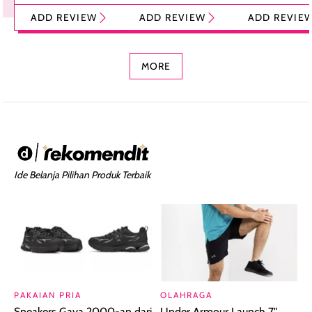
Tint Stick,
Pelembap Bibir
Cream Glossy
ADD REVIEW
ADD REVIEW
ADD REVIE
Foundation dan
dengan Aroma
Ringan dengan 
Concealer 2-in-1
Cokelat
Bibir Plumpy
MORE
Ide Belanja Pilihan Produk Terbaik
PAKAIAN PRIA
OLAHRAGA
Sneakers Gaya 2000-an dari
Under Armour Launch 7",