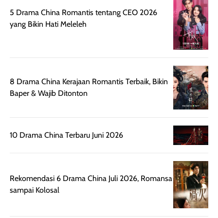
juga membantu
Amino dan
5 Drama China Romantis tentang CEO 2026
rambut terasa
Vitamin C, serta
yang Bikin Hati Meleleh
lebih halus dan
dilengkapi SPF 35
mudah diatur
PA+++ untuk
setelah
membantu
diaplikasikan.
melindungi kulit
Kemasannya
dari paparan sinar
8 Drama China Kerajaan Romantis Terbaik, Bikin
praktis dengan
UV saat
Baper & Wajib Ditonton
botol spray yang
beraktivitas di
mudah digunakan
siang hari.
dan cukup ringkas
Meskipun begitu,
10 Drama China Terbaru Juni 2026
untuk dibawa saat
sunscreen tetap
bepergian.
perlu diaplikasikan
Semprotan yang
ulang sesuai
dihasilkan juga
kebutuhan agar
Rekomendasi 6 Drama China Juli 2026, Romansa
merata sehingga
perlindungannya
sampai Kolosal
memudahkan
tetap optimal.
pengaplikasian
Karena baru