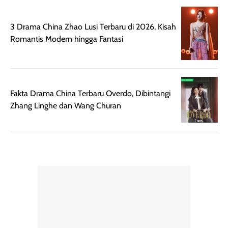
tanpa membuat
pertama kali
rambut terasa
mencoba, review
3 Drama China Zhao Lusi Terbaru di 2026, Kisah
berat. Perlu
ini berfokus pada
Romantis Modern hingga Fantasi
diingat bahwa
kesan awal
ketahanan aroma
penggunaan.
dapat berbeda
Penilaian
pada setiap orang,
mengenai
tergantung jenis
performa dalam
Fakta Drama China Terbaru Overdo, Dibintangi
rambut, aktivitas,
jangka panjang,
Zhang Linghe dan Wang Churan
dan kondisi
seperti
lingkungan.
kenyamanan
Namun, dari
setelah
pengalaman
pemakaian rutin
penggunaan
atau
hingga repurchase
kecocokannya
beberapa kali,
pada berbagai
performanya
kondisi kulit,
terasa cukup
masih
konsisten untuk
memerlukan