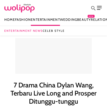
NEW
HOME
FASHION
ENTERTAINMENT
WEDDING
BEAUTY
RELATIO
ENTERTAINMENT NEWS
CELEB STYLE
7 Drama China Dylan Wang,
Terbaru Live Long and Prosper
Ditunggu-tunggu