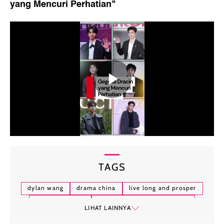
yang Mencuri Perhatian
"
TAGS
dylan wang
drama china
live long and prosper
empress reborn
love between fairy and devil
LIHAT LAINNYA
aktor china
drama dylan wang