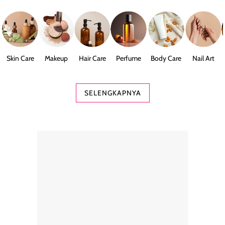
Skin Care
Makeup
Hair Care
Perfume
Body Care
Nail Art
SELENGKAPNYA