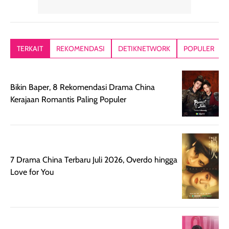
yang lembut dan
ringan dan mudah
Packagingnya 
memberikan
diratakan di kulit.
plastik tutup ul
kesan rambut
Produk juga
mutul botolny
lebih segar
memberikan hasil
meruncing jadi
TERKAIT
REKOMENDASI
DETIKNETWORK
POPULER
setelah
akhir yang
pas buat nakar
digunakan.
nyaman tanpa
sunscreennya.
Wanginya tidak
terasa lengket
terus udah SP
Bikin Baper, 8 Rekomendasi Drama China
terasa berlebihan
berlebihan. Varian
40 yang pasti
Kerajaan Romantis Paling Populer
sehingga tetap
Bright Glow
cocok dipakai 
nyaman dipakai
memberikan efek
aktifitas outdo
untuk aktivitas
akhir yang
juga. baru
harian, baik
membuat kulit
pemakaaian 6
sebelum maupun
tampak lebih
bulan tapi ker
7 Drama China Terbaru Juli 2026, Overdo hingga
setelah
cerah, namun
bersihnya mu
Love for You
beraktivitas di luar
hasilnya tetap
ku
ruangan. Selain
dapat berbeda
memberikan
pada setiap jenis
aroma pada
kulit. Produk ini
rambut, produk ini
mengandung