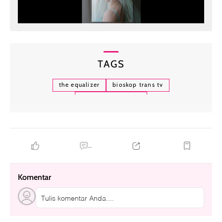
TAGS
the equalizer
bioskop trans tv
chloe grace moretz
...
Komentar
Tulis komentar Anda....