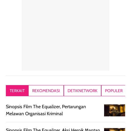
rambut sehari-
Kemasannya
sensai dinginy
hari. Pengalaman
ringkas sehingga
ada efek
penggunaan yang
mudah disimpan
lembabnya ju
konsisten menjadi
di dalam pouch
karna kulit aku
alasan produk ini
atau dibawa saat
kering meront
tetap masuk
bepergian. Dari
Kalau dipakai
dalam rutinitas.
penggunaan
dibawah mak
Hair mist ini
pertama,
juga ga peelin
memiliki aroma
teksturnya terasa
jadi nyaman gi
yang lembut dan
ringan dan mudah
Packagingnya 
memberikan
diratakan di kulit.
plastik tutup ul
kesan rambut
Produk juga
mutul botolny
lebih segar
memberikan hasil
meruncing jadi
TERKAIT
REKOMENDASI
DETIKNETWORK
POPULER
setelah
akhir yang
pas buat nakar
digunakan.
nyaman tanpa
sunscreennya.
Sinopsis Film The Equalizer, Pertarungan
Wanginya tidak
terasa lengket
terus udah SP
Melawan Organisasi Kriminal
terasa berlebihan
berlebihan. Varian
40 yang pasti
sehingga tetap
Bright Glow
cocok dipakai 
nyaman dipakai
memberikan efek
aktifitas outdo
Sinopsis Film The Equalizer, Aksi Heroik Mantan