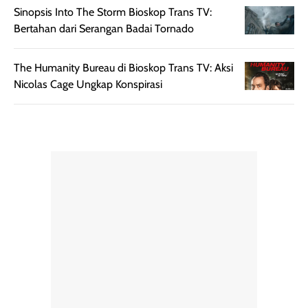
mudah digunakan
siang hari.
Sinopsis Into The Storm Bioskop Trans TV:
dan cukup ringkas
Meskipun begitu,
Bertahan dari Serangan Badai Tornado
untuk dibawa saat
sunscreen tetap
bepergian.
perlu diaplikasikan
The Humanity Bureau di Bioskop Trans TV: Aksi
Semprotan yang
ulang sesuai
Nicolas Cage Ungkap Konspirasi
dihasilkan juga
kebutuhan agar
merata sehingga
perlindungannya
memudahkan
tetap optimal.
pengaplikasian
Karena baru
tanpa membuat
pertama kali
rambut terasa
mencoba, review
berat. Perlu
ini berfokus pada
diingat bahwa
kesan awal
ketahanan aroma
penggunaan.
dapat berbeda
Penilaian
pada setiap orang,
mengenai
tergantung jenis
performa dalam
rambut, aktivitas,
jangka panjang,
dan kondisi
seperti