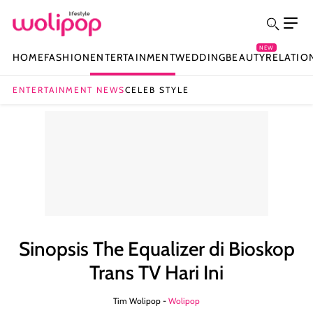
NEW
HOME
FASHION
ENTERTAINMENT
WEDDING
BEAUTY
RELATIO
ENTERTAINMENT NEWS
CELEB STYLE
Sinopsis The Equalizer di Bioskop
Trans TV Hari Ini
Tim Wolipop -
Wolipop