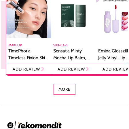
MAKEUP
SKINCARE
TimePhoria
Sensatia Minty
Emina Glosszill
Timeless Fixion Skin
Mocha Lip Balm,
Jelly Vinyl, Lip
Tint Stick,
Pelembap Bibir
Cream Glossy
ADD REVIEW
ADD REVIEW
ADD REVIE
Foundation dan
dengan Aroma
Ringan dengan 
Concealer 2-in-1
Cokelat
Bibir Plumpy
MORE