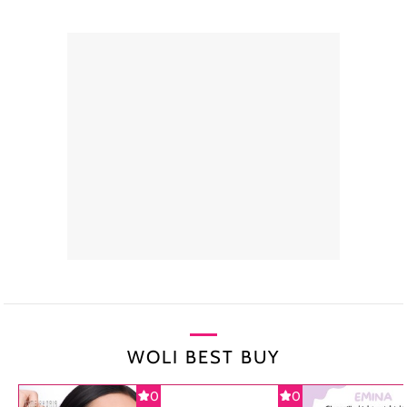
WOLI BEST BUY
0
0