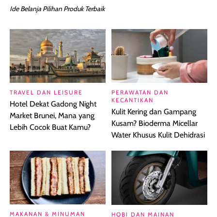
Ide Belanja Pilihan Produk Terbaik
TRAVEL DAN LEISURE
PERAWATAN DAN
KECANTIKAN
Hotel Dekat Gadong Night
Kulit Kering dan Gampang
Market Brunei, Mana yang
Kusam? Bioderma Micellar
Lebih Cocok Buat Kamu?
Water Khusus Kulit Dehidrasi
MAKANAN & MINUMAN
HOBI DAN MAINAN