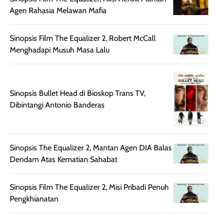
untuk aktivitas
akhir yang
juga. baru
Agen Rahasia Melawan Mafia
harian, baik
membuat kulit
pemakaaian 6
sebelum maupun
tampak lebih
bulan tapi ker
Sinopsis Film The Equalizer 2, Robert McCall
setelah
cerah, namun
bersihnya mu
Menghadapi Musuh Masa Lalu
beraktivitas di luar
hasilnya tetap
ku
ruangan. Selain
dapat berbeda
memberikan
pada setiap jenis
aroma pada
kulit. Produk ini
Sinopsis Bullet Head di Bioskop Trans TV,
rambut, produk ini
mengandung
Dibintangi Antonio Banderas
juga membantu
Amino dan
rambut terasa
Vitamin C, serta
lebih halus dan
dilengkapi SPF 35
Sinopsis The Equalizer 2, Mantan Agen DIA Balas
mudah diatur
PA+++ untuk
Dendam Atas Kematian Sahabat
setelah
membantu
diaplikasikan.
melindungi kulit
Kemasannya
dari paparan sinar
Sinopsis Film The Equalizer 2, Misi Pribadi Penuh
praktis dengan
UV saat
Pengkhianatan
botol spray yang
beraktivitas di