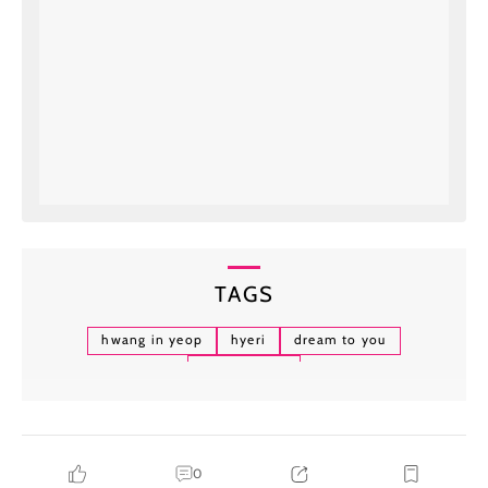
TAGS
hwang in yeop
hyeri
dream to you
hallyu-verse
0