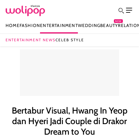
NEW
HOME
FASHION
ENTERTAINMENT
WEDDING
BEAUTY
RELATIO
ENTERTAINMENT NEWS
CELEB STYLE
Bertabur Visual, Hwang In Yeop
dan Hyeri Jadi Couple di Drakor
Dream to You