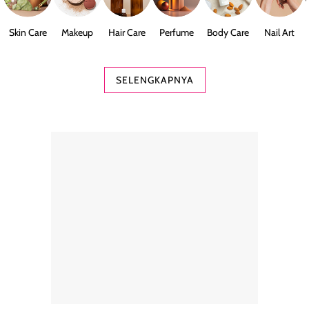
Skin Care
Makeup
Hair Care
Perfume
Body Care
Nail Art
SELENGKAPNYA