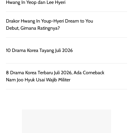
lebih halus dan
dilengkapi SPF 35
mudah diatur
PA+++ untuk
Sinopsis Dream To You: Drakor Romcom Baru
setelah
membantu
Hwang In Yeop dan Lee Hyeri
diaplikasikan.
melindungi kulit
Kemasannya
dari paparan sinar
praktis dengan
UV saat
botol spray yang
beraktivitas di
Drakor Hwang In Youp-Hyeri Dream to You
mudah digunakan
siang hari.
Debut, Gimana Ratingnya?
dan cukup ringkas
Meskipun begitu,
untuk dibawa saat
sunscreen tetap
bepergian.
perlu diaplikasikan
Semprotan yang
ulang sesuai
10 Drama Korea Tayang Juli 2026
dihasilkan juga
kebutuhan agar
merata sehingga
perlindungannya
memudahkan
tetap optimal.
8 Drama Korea Terbaru Juli 2026, Ada Comeback
pengaplikasian
Karena baru
Nam Joo Hyuk Usai Wajib Militer
tanpa membuat
pertama kali
rambut terasa
mencoba, review
berat. Perlu
ini berfokus pada