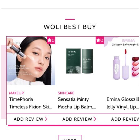
WOLI BEST BUY
0
0
MAKEUP
SKINCARE
TimePhoria
Sensatia Minty
Emina Glosszill
Timeless Fixion Skin
Mocha Lip Balm,
Jelly Vinyl, Lip
Tint Stick,
Pelembap Bibir
Cream Glossy
ADD REVIEW
ADD REVIEW
ADD REVIE
Foundation dan
dengan Aroma
Ringan dengan 
Concealer 2-in-1
Cokelat
Bibir Plumpy