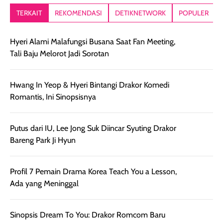
lebih segar
memberikan hasil
meruncing jadi
TERKAIT
REKOMENDASI
DETIKNETWORK
POPULER
setelah
akhir yang
pas buat nakar
digunakan.
nyaman tanpa
sunscreennya.
Hyeri Alami Malafungsi Busana Saat Fan Meeting,
Wanginya tidak
terasa lengket
terus udah SP
Tali Baju Melorot Jadi Sorotan
terasa berlebihan
berlebihan. Varian
40 yang pasti
sehingga tetap
Bright Glow
cocok dipakai 
nyaman dipakai
memberikan efek
aktifitas outdo
Hwang In Yeop & Hyeri Bintangi Drakor Komedi
untuk aktivitas
akhir yang
juga. baru
Romantis, Ini Sinopsisnya
harian, baik
membuat kulit
pemakaaian 6
sebelum maupun
tampak lebih
bulan tapi ker
setelah
cerah, namun
bersihnya mu
Putus dari IU, Lee Jong Suk Diincar Syuting Drakor
beraktivitas di luar
hasilnya tetap
ku
Bareng Park Ji Hyun
ruangan. Selain
dapat berbeda
memberikan
pada setiap jenis
aroma pada
kulit. Produk ini
Profil 7 Pemain Drama Korea Teach You a Lesson,
rambut, produk ini
mengandung
Ada yang Meninggal
juga membantu
Amino dan
rambut terasa
Vitamin C, serta