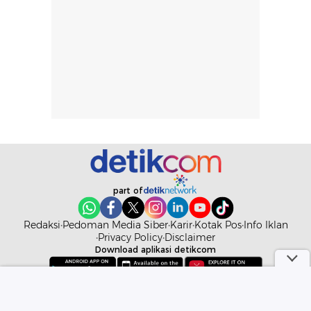
diingat bahwa
kesan awal
ketahanan aroma
penggunaan.
dapat berbeda
Penilaian
pada setiap orang,
mengenai
tergantung jenis
performa dalam
rambut, aktivitas,
jangka panjang,
dan kondisi
seperti
lingkungan.
kenyamanan
Namun, dari
setelah
pengalaman
pemakaian rutin
penggunaan
atau
hingga repurchase
kecocokannya
beberapa kali,
pada berbagai
performanya
kondisi kulit,
terasa cukup
masih
konsisten untuk
memerlukan
part of
penggunaan
penggunaan lebih
sehari-hari.
lanjut.
Redaksi
Pedoman Media Siber
Karir
Kotak Pos
Info Iklan