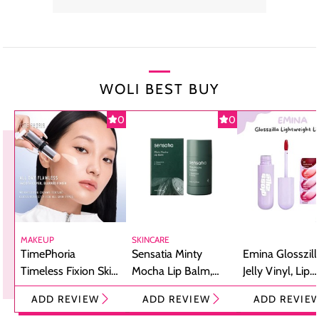
WOLI BEST BUY
0
0
MAKEUP
SKINCARE
TimePhoria
Sensatia Minty
Emina Glosszill
Timeless Fixion Skin
Mocha Lip Balm,
Jelly Vinyl, Lip
Tint Stick,
Pelembap Bibir
Cream Glossy
ADD REVIEW
ADD REVIEW
ADD REVIE
Foundation dan
dengan Aroma
Ringan dengan 