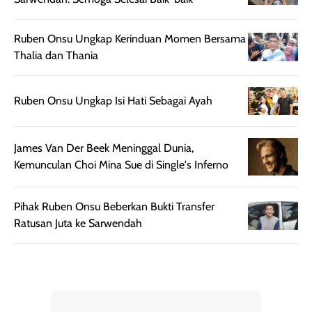
lebih halus dan
dilengkapi SPF 35
mudah diatur
PA+++ untuk
setelah
membantu
Ruben Onsu Ungkap Kerinduan Momen Bersama
diaplikasikan.
melindungi kulit
Thalia dan Thania
Kemasannya
dari paparan sinar
praktis dengan
UV saat
Ruben Onsu Ungkap Isi Hati Sebagai Ayah
botol spray yang
beraktivitas di
mudah digunakan
siang hari.
dan cukup ringkas
Meskipun begitu,
James Van Der Beek Meninggal Dunia,
untuk dibawa saat
sunscreen tetap
Kemunculan Choi Mina Sue di Single's Inferno
bepergian.
perlu diaplikasikan
Semprotan yang
ulang sesuai
dihasilkan juga
kebutuhan agar
Pihak Ruben Onsu Beberkan Bukti Transfer
merata sehingga
perlindungannya
Ratusan Juta ke Sarwendah
memudahkan
tetap optimal.
pengaplikasian
Karena baru
tanpa membuat
pertama kali
rambut terasa
mencoba, review
berat. Perlu
ini berfokus pada