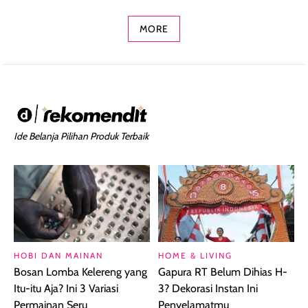
Concealer 2-in-1
Cokelat
Bibir Plumpy
MORE
Ide Belanja Pilihan Produk Terbaik
HOBI DAN MAINAN
HOME & LIVING
Bosan Lomba Kelereng yang
Gapura RT Belum Dihias H-
Itu-itu Aja? Ini 3 Variasi
3? Dekorasi Instan Ini
Permainan Seru
Penyelamatmu