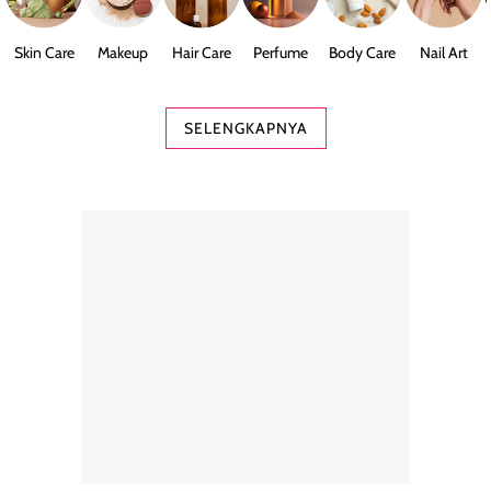
Skin Care
Makeup
Hair Care
Perfume
Body Care
Nail Art
SELENGKAPNYA