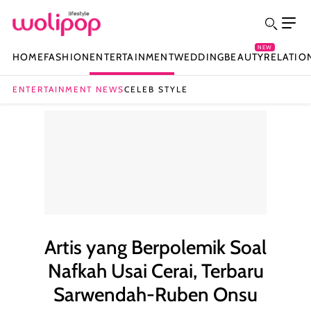
NEW
HOME
FASHION
ENTERTAINMENT
WEDDING
BEAUTY
RELATIO
ENTERTAINMENT NEWS
CELEB STYLE
Artis yang Berpolemik Soal
Nafkah Usai Cerai, Terbaru
Sarwendah-Ruben Onsu