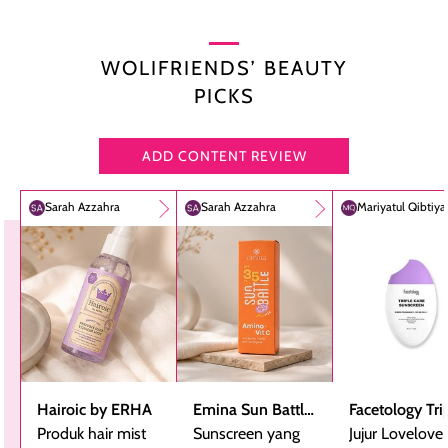
WOLIFRIENDS’ BEAUTY
PICKS
ADD CONTENT REVIEW
Sarah Azzahra
Sarah Azzahra
Mariyatul Qibtiy
Hairoic by ERHA
Emina Sun Battle
Facetology Tri
Produk hair mist
SPF 35 PA+++
Sunscreen yang
Care Sunscree
Jujur Lovelove