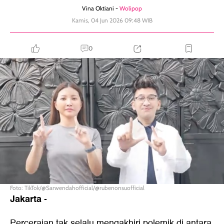
Vina Oktiani -
Wolipop
Kamis, 04 Jun 2026 09:48 WIB
0
Foto: TikTok/@Sarwendahofficial/@rubenonsuofficial
Jakarta
-
Perceraian tak selalu mengakhiri polemik di antara