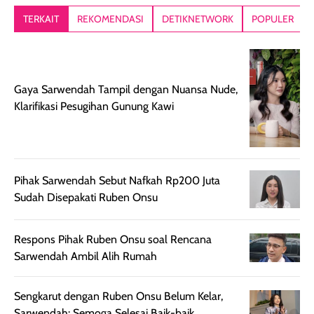
lebih segar
memberikan hasil
meruncing jadi
TERKAIT
REKOMENDASI
DETIKNETWORK
POPULER
setelah
akhir yang
pas buat nakar
digunakan.
nyaman tanpa
sunscreennya.
Wanginya tidak
terasa lengket
terus udah SP
terasa berlebihan
berlebihan. Varian
40 yang pasti
Gaya Sarwendah Tampil dengan Nuansa Nude,
sehingga tetap
Bright Glow
cocok dipakai 
Klarifikasi Pesugihan Gunung Kawi
nyaman dipakai
memberikan efek
aktifitas outdo
untuk aktivitas
akhir yang
juga. baru
harian, baik
membuat kulit
pemakaaian 6
sebelum maupun
tampak lebih
bulan tapi ker
setelah
cerah, namun
bersihnya mu
Pihak Sarwendah Sebut Nafkah Rp200 Juta
beraktivitas di luar
hasilnya tetap
ku
Sudah Disepakati Ruben Onsu
ruangan. Selain
dapat berbeda
memberikan
pada setiap jenis
Respons Pihak Ruben Onsu soal Rencana
aroma pada
kulit. Produk ini
Sarwendah Ambil Alih Rumah
rambut, produk ini
mengandung
juga membantu
Amino dan
Sengkarut dengan Ruben Onsu Belum Kelar,
rambut terasa
Vitamin C, serta
Sarwendah: Semoga Selesai Baik-baik