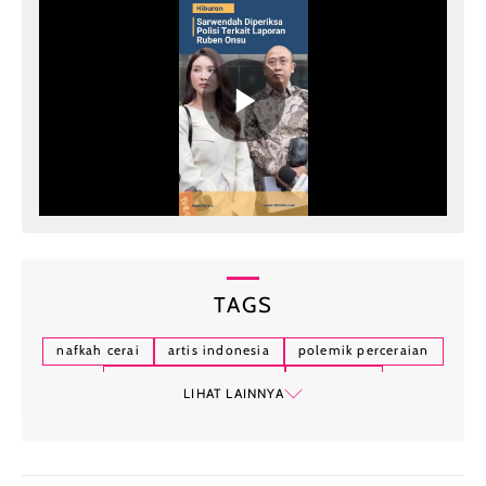
TAGS
nafkah cerai
artis indonesia
polemik perceraian
sarwendah ruben onsu
isu nafkah
LIHAT LAINNYA
konflik rumah tangga
kesehatan mental
hak asuh anak
perceraian selebritas