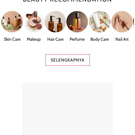
Skin Care
Makeup
Hair Care
Perfume
Body Care
Nail Art
SELENGKAPNYA