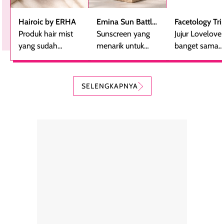
Hairoic by ERHA
Emina Sun Battle
Facetology Tri
Produk hair mist
SPF 35 PA+++
Sunscreen yang
Care Sunscree
Jujur Lovelove
yang sudah
Bright Glow Fun
menarik untuk
SPF 40 PA+++
banget sama
beberapa kali
Size
dicoba, terutama
sunscreen iniii..
dibeli ulang
bagi yang mencari
suka sama
karena nyaman
perlindungan
teksturnya yg
SELENGKAPNYA
digunakan sebagai
harian dalam
milky lotion,
pelengkap
ukuran yang lebih
gampang
perawatan
praktis.
diratakan, ada
rambut sehari-
Kemasannya
sensai dinginy
hari. Pengalaman
ringkas sehingga
ada efek
penggunaan yang
mudah disimpan
lembabnya ju
konsisten menjadi
di dalam pouch
karna kulit aku
alasan produk ini
atau dibawa saat
kering meront
tetap masuk
bepergian. Dari
Kalau dipakai
dalam rutinitas.
penggunaan
dibawah mak
Hair mist ini
pertama,
juga ga peelin