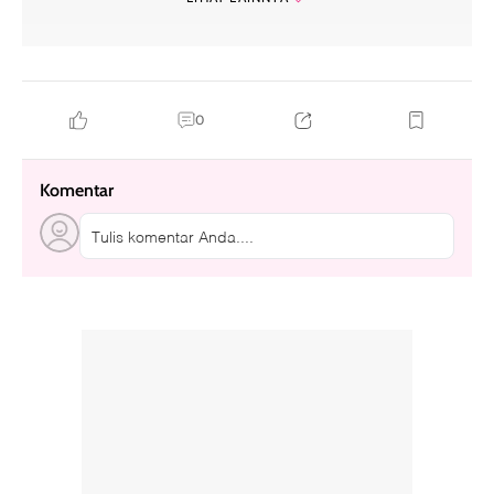
see you at work tomorrow
agent kim reactivated
notes from the last row
hallyu-verse
0
Komentar
Tulis komentar Anda....