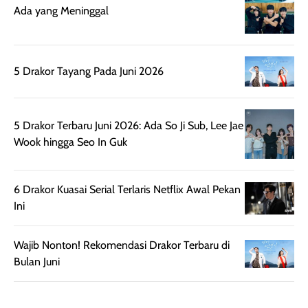
rambut, produk ini
mengandung
Ada yang Meninggal
juga membantu
Amino dan
rambut terasa
Vitamin C, serta
lebih halus dan
dilengkapi SPF 35
5 Drakor Tayang Pada Juni 2026
mudah diatur
PA+++ untuk
setelah
membantu
diaplikasikan.
melindungi kulit
Kemasannya
dari paparan sinar
5 Drakor Terbaru Juni 2026: Ada So Ji Sub, Lee Jae
praktis dengan
UV saat
Wook hingga Seo In Guk
botol spray yang
beraktivitas di
mudah digunakan
siang hari.
dan cukup ringkas
Meskipun begitu,
6 Drakor Kuasai Serial Terlaris Netflix Awal Pekan
untuk dibawa saat
sunscreen tetap
Ini
bepergian.
perlu diaplikasikan
Semprotan yang
ulang sesuai
Wajib Nonton! Rekomendasi Drakor Terbaru di
dihasilkan juga
kebutuhan agar
Bulan Juni
merata sehingga
perlindungannya
memudahkan
tetap optimal.
pengaplikasian
Karena baru