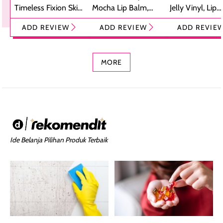
Timeless Fixion Skin
Mocha Lip Balm,
Jelly Vinyl, Lip
Tint Stick,
Pelembap Bibir
Cream Glossy
ADD REVIEW
ADD REVIEW
ADD REVIE
Foundation dan
dengan Aroma
Ringan dengan 
Concealer 2-in-1
Cokelat
Bibir Plumpy
MORE
Ide Belanja Pilihan Produk Terbaik