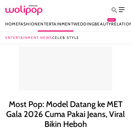
NEW
HOME
FASHION
ENTERTAINMENT
WEDDING
BEAUTY
RELATIO
ENTERTAINMENT NEWS
CELEB STYLE
Most Pop: Model Datang ke MET
Gala 2026 Cuma Pakai Jeans, Viral
Bikin Heboh