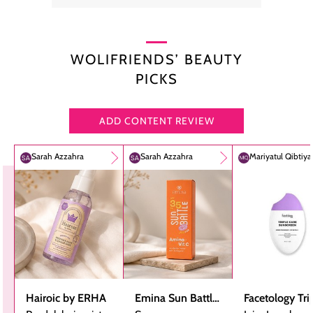
WOLIFRIENDS’ BEAUTY
PICKS
ADD CONTENT REVIEW
Sarah Azzahra
Sarah Azzahra
Mariyatul Qibtiy
Hairoic by ERHA
Emina Sun Battle
Facetology Tri