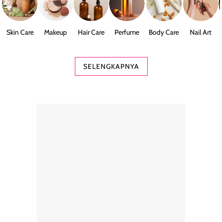
Skin Care
Makeup
Hair Care
Perfume
Body Care
Nail Art
SELENGKAPNYA