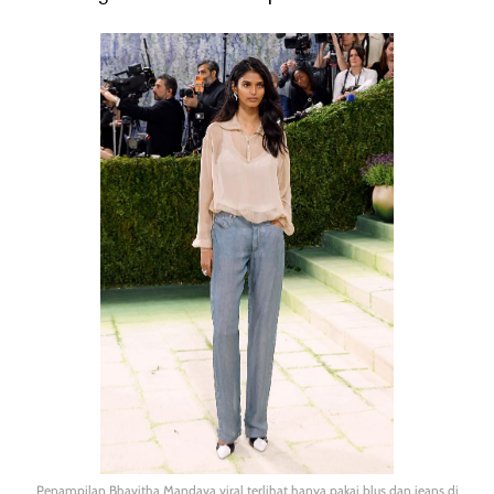
Penampilan Bhavitha Mandava viral terlihat hanya pakai blus dan jeans di