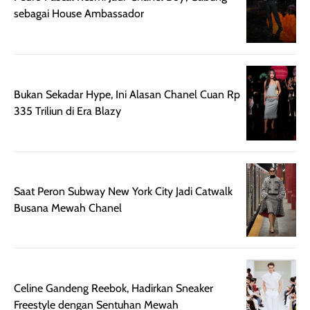
lebih halus dan
dilengkapi SPF 35
sebagai House Ambassador
mudah diatur
PA+++ untuk
setelah
membantu
diaplikasikan.
melindungi kulit
Kemasannya
dari paparan sinar
Bukan Sekadar Hype, Ini Alasan Chanel Cuan Rp
praktis dengan
UV saat
335 Triliun di Era Blazy
botol spray yang
beraktivitas di
mudah digunakan
siang hari.
dan cukup ringkas
Meskipun begitu,
untuk dibawa saat
sunscreen tetap
bepergian.
perlu diaplikasikan
Saat Peron Subway New York City Jadi Catwalk
Semprotan yang
ulang sesuai
Busana Mewah Chanel
dihasilkan juga
kebutuhan agar
merata sehingga
perlindungannya
memudahkan
tetap optimal.
pengaplikasian
Karena baru
tanpa membuat
pertama kali
Celine Gandeng Reebok, Hadirkan Sneaker
rambut terasa
mencoba, review
Freestyle dengan Sentuhan Mewah