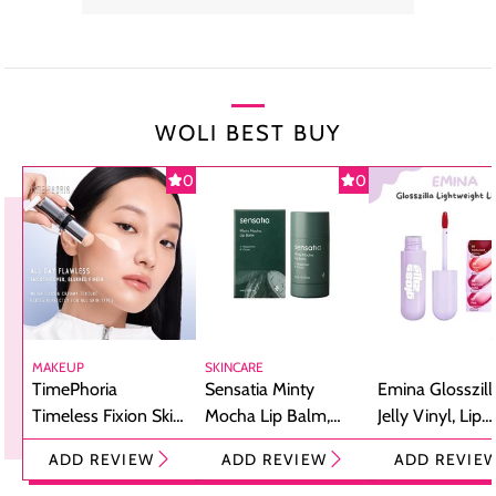
WOLI BEST BUY
0
0
MAKEUP
SKINCARE
TimePhoria
Sensatia Minty
Emina Glosszill
Timeless Fixion Skin
Mocha Lip Balm,
Jelly Vinyl, Lip
Tint Stick,
Pelembap Bibir
Cream Glossy
ADD REVIEW
ADD REVIEW
ADD REVIE
Foundation dan
dengan Aroma
Ringan dengan 
Concealer 2-in-1
Cokelat
Bibir Plumpy