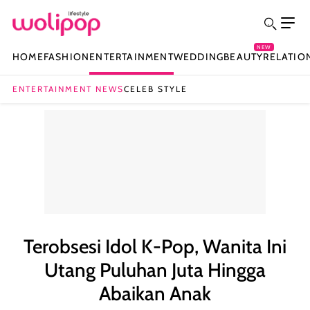
NEW
HOME
FASHION
ENTERTAINMENT
WEDDING
BEAUTY
RELATIO
ENTERTAINMENT NEWS
CELEB STYLE
Terobsesi Idol K-Pop, Wanita Ini
Utang Puluhan Juta Hingga
Abaikan Anak