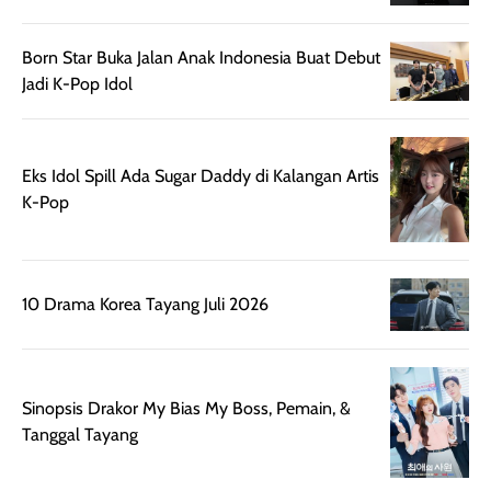
Kemasannya
dari paparan sinar
praktis dengan
UV saat
Born Star Buka Jalan Anak Indonesia Buat Debut
botol spray yang
beraktivitas di
Jadi K-Pop Idol
mudah digunakan
siang hari.
dan cukup ringkas
Meskipun begitu,
untuk dibawa saat
sunscreen tetap
Eks Idol Spill Ada Sugar Daddy di Kalangan Artis
bepergian.
perlu diaplikasikan
K-Pop
Semprotan yang
ulang sesuai
dihasilkan juga
kebutuhan agar
merata sehingga
perlindungannya
memudahkan
tetap optimal.
10 Drama Korea Tayang Juli 2026
pengaplikasian
Karena baru
tanpa membuat
pertama kali
rambut terasa
mencoba, review
berat. Perlu
ini berfokus pada
Sinopsis Drakor My Bias My Boss, Pemain, &
diingat bahwa
kesan awal
Tanggal Tayang
ketahanan aroma
penggunaan.
dapat berbeda
Penilaian