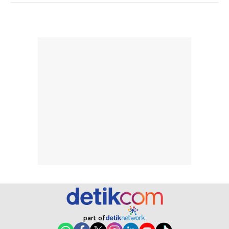
pada setiap orang,
mengenai
tergantung jenis
performa dalam
rambut, aktivitas,
jangka panjang,
dan kondisi
seperti
lingkungan.
kenyamanan
Namun, dari
setelah
pengalaman
pemakaian rutin
penggunaan
atau
hingga repurchase
kecocokannya
beberapa kali,
pada berbagai
performanya
kondisi kulit,
terasa cukup
masih
konsisten untuk
memerlukan
penggunaan
penggunaan lebih
sehari-hari.
lanjut.
part of