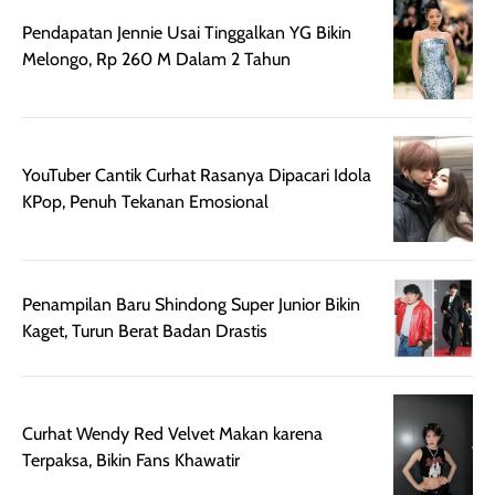
Wanginya tidak
terasa lengket
terus udah SP
Pendapatan Jennie Usai Tinggalkan YG Bikin
terasa berlebihan
berlebihan. Varian
40 yang pasti
Melongo, Rp 260 M Dalam 2 Tahun
sehingga tetap
Bright Glow
cocok dipakai 
nyaman dipakai
memberikan efek
aktifitas outdo
untuk aktivitas
akhir yang
juga. baru
harian, baik
membuat kulit
pemakaaian 6
sebelum maupun
tampak lebih
bulan tapi ker
YouTuber Cantik Curhat Rasanya Dipacari Idola
setelah
cerah, namun
bersihnya mu
KPop, Penuh Tekanan Emosional
beraktivitas di luar
hasilnya tetap
ku
ruangan. Selain
dapat berbeda
memberikan
pada setiap jenis
Penampilan Baru Shindong Super Junior Bikin
aroma pada
kulit. Produk ini
Kaget, Turun Berat Badan Drastis
rambut, produk ini
mengandung
juga membantu
Amino dan
rambut terasa
Vitamin C, serta
lebih halus dan
dilengkapi SPF 35
Curhat Wendy Red Velvet Makan karena
mudah diatur
PA+++ untuk
Terpaksa, Bikin Fans Khawatir
setelah
membantu
diaplikasikan.
melindungi kulit