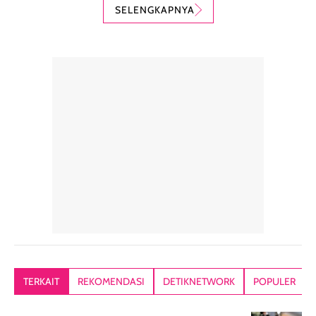
karena nyaman
perlindungan
teksturnya yg
SELENGKAPNYA
digunakan sebagai
harian dalam
milky lotion,
pelengkap
ukuran yang lebih
gampang
perawatan
praktis.
diratakan, ada
rambut sehari-
Kemasannya
sensai dinginy
hari. Pengalaman
ringkas sehingga
ada efek
penggunaan yang
mudah disimpan
lembabnya ju
konsisten menjadi
di dalam pouch
karna kulit aku
alasan produk ini
atau dibawa saat
kering meront
tetap masuk
bepergian. Dari
Kalau dipakai
dalam rutinitas.
penggunaan
dibawah mak
Hair mist ini
pertama,
juga ga peelin
memiliki aroma
teksturnya terasa
jadi nyaman gi
yang lembut dan
ringan dan mudah
Packagingnya 
memberikan
diratakan di kulit.
plastik tutup ul
kesan rambut
Produk juga
mutul botolny
lebih segar
memberikan hasil
meruncing jadi
TERKAIT
REKOMENDASI
DETIKNETWORK
POPULER
setelah
akhir yang
pas buat nakar
digunakan.
nyaman tanpa
sunscreennya.