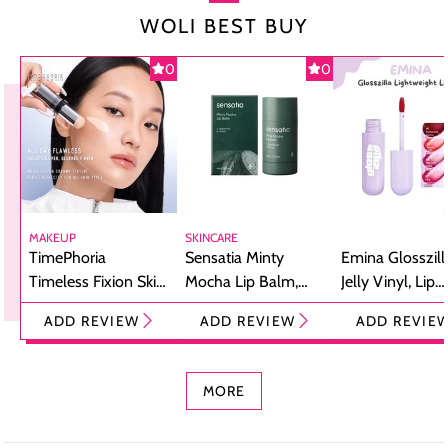
WOLI BEST BUY
0
0
MAKEUP
SKINCARE
TimePhoria
Sensatia Minty
Emina Glosszill
Timeless Fixion Skin
Mocha Lip Balm,
Jelly Vinyl, Lip
Tint Stick,
Pelembap Bibir
Cream Glossy
ADD REVIEW
ADD REVIEW
ADD REVIE
Foundation dan
dengan Aroma
Ringan dengan 
Concealer 2-in-1
Cokelat
Bibir Plumpy
MORE