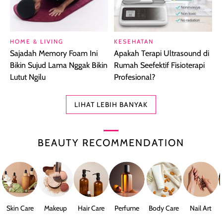
HOME & LIVING
KESEHATAN
Sajadah Memory Foam Ini
Apakah Terapi Ultrasound di
Bikin Sujud Lama Nggak Bikin
Rumah Seefektif Fisioterapi
Lutut Ngilu
Profesional?
LIHAT LEBIH BANYAK
BEAUTY RECOMMENDATION
Skin Care
Makeup
Hair Care
Perfume
Body Care
Nail Art