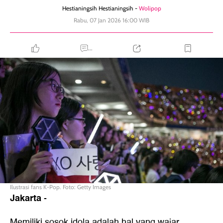
Hestianingsih Hestianingsih -
Wolipop
Rabu, 07 Jan 2026 16:00 WIB
...
Ilustrasi fans K-Pop. Foto: Getty Images
Jakarta
-
Memiliki sosok idola adalah hal yang wajar.