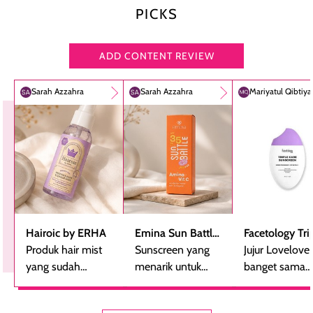
PICKS
ADD CONTENT REVIEW
Sarah Azzahra
Sarah Azzahra
Mariyatul Qibtiy
Hairoic by ERHA
Emina Sun Battle
Facetology Tri
Produk hair mist
SPF 35 PA+++
Sunscreen yang
Care Sunscree
Jujur Lovelove
yang sudah
Bright Glow Fun
menarik untuk
SPF 40 PA+++
banget sama
beberapa kali
Size
dicoba, terutama
sunscreen iniii..
dibeli ulang
bagi yang mencari
suka sama