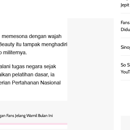
Jepi
Fans
Didu
pil memesona dengan wajah
Beauty itu tampak menghadiri
Sino
 militernya.
So S
alani tugas negara sejak
YouT
ikan pelatihan dasar, ia
erian Pertahanan Nasional
n Fans Jelang Wamil Bulan Ini