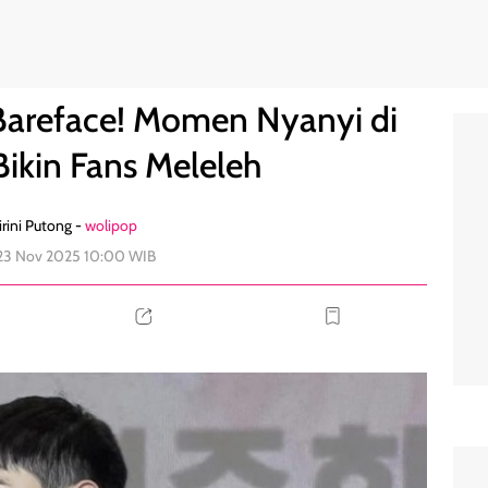
hestra Bikin Fans Meleleh
0
Bareface! Momen Nyanyi di
Bikin Fans Meleleh
rini Putong -
wolipop
 23 Nov 2025 10:00 WIB