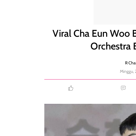
Viral Cha Eun Woo Bareface! Momen Nyanyi di Orc
Viral Cha Eun Woo 
Orchestra 
R Chai
Minggu,