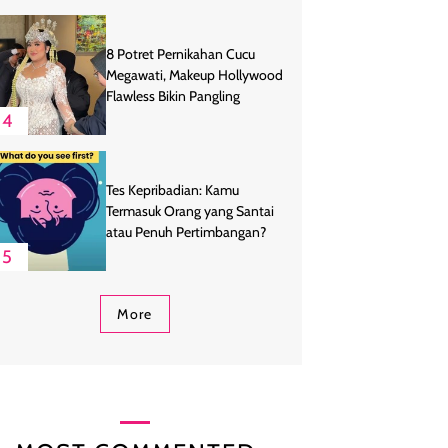
8 Potret Pernikahan Cucu
Megawati, Makeup Hollywood
Flawless Bikin Pangling
4
Tes Kepribadian: Kamu
Termasuk Orang yang Santai
atau Penuh Pertimbangan?
5
More