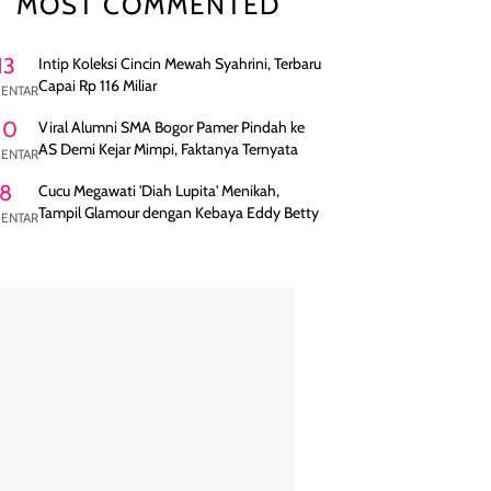
MOST COMMENTED
13
Intip Koleksi Cincin Mewah Syahrini, Terbaru
Capai Rp 116 Miliar
ENTAR
10
Viral Alumni SMA Bogor Pamer Pindah ke
AS Demi Kejar Mimpi, Faktanya Ternyata
ENTAR
8
Cucu Megawati 'Diah Lupita' Menikah,
Tampil Glamour dengan Kebaya Eddy Betty
ENTAR