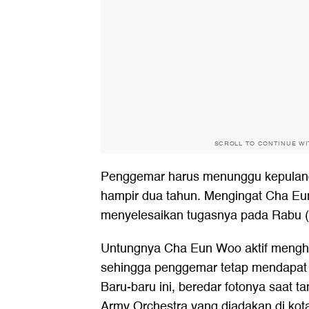
SCROLL TO CONTINUE W
Penggemar harus menunggu kepula
hampir dua tahun. Mengingat Cha Eu
menyelesaikan tugasnya pada Rabu (
Untungnya Cha Eun Woo aktif mengha
sehingga penggemar tetap mendapat ka
Baru-baru ini, beredar fotonya saat ta
Army Orchestra yang diadakan di kot