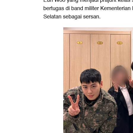
Eun Woo yang menjadi prajurit kelas
bertugas di band militer Kementerian
Selatan sebagai sersan.