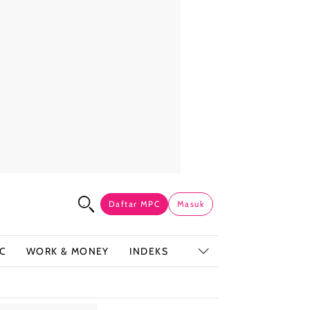
Daftar MPC
Masuk
C
WORK & MONEY
INDEKS