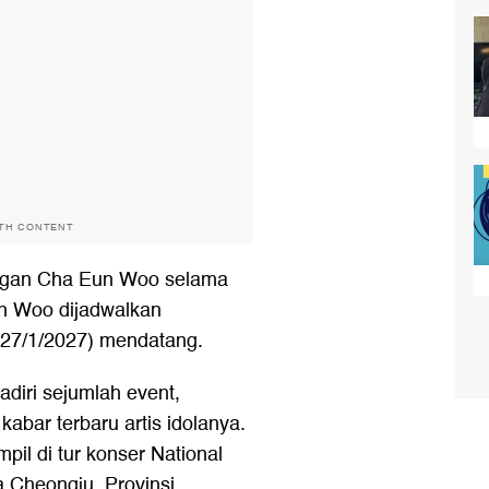
ITH CONTENT
ngan Cha Eun Woo selama
n Woo dijadwalkan
27/1/2027) mendatang.
diri sejumlah event,
bar terbaru artis idolanya.
mpil di tur konser National
a Cheongju, Provinsi