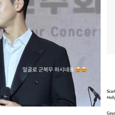
Scar
Holl
Gaya