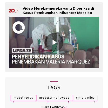
Video Mereka-mereka yang Diperiksa di
Kasus Pembunuhan Influencer Meksiko
TAGS
model tewas
produser hollywood
christy giles
david brian pearce
obat bius
pembunuhan
LIHAT LAINNYA