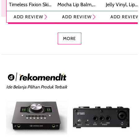
Timeless Fixion Skin
Mocha Lip Balm,
Jelly Vinyl, Lip
Tint Stick,
Pelembap Bibir
Cream Glossy
ADD REVIEW
ADD REVIEW
ADD REVIE
Foundation dan
dengan Aroma
Ringan dengan 
Concealer 2-in-1
Cokelat
Bibir Plumpy
MORE
Ide Belanja Pilihan Produk Terbaik