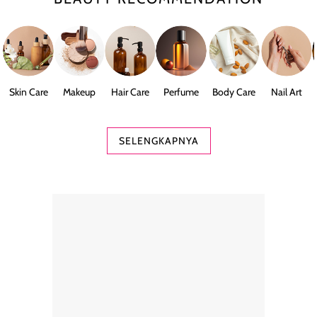
Skin Care
Makeup
Hair Care
Perfume
Body Care
Nail Art
SELENGKAPNYA