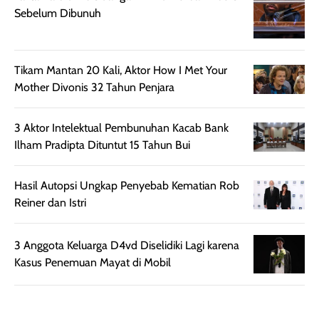
rambut, produk ini
mengandung
Sebelum Dibunuh
juga membantu
Amino dan
rambut terasa
Vitamin C, serta
lebih halus dan
dilengkapi SPF 35
Tikam Mantan 20 Kali, Aktor How I Met Your
mudah diatur
PA+++ untuk
Mother Divonis 32 Tahun Penjara
setelah
membantu
diaplikasikan.
melindungi kulit
Kemasannya
dari paparan sinar
3 Aktor Intelektual Pembunuhan Kacab Bank
praktis dengan
UV saat
Ilham Pradipta Dituntut 15 Tahun Bui
botol spray yang
beraktivitas di
mudah digunakan
siang hari.
Hasil Autopsi Ungkap Penyebab Kematian Rob
dan cukup ringkas
Meskipun begitu,
Reiner dan Istri
untuk dibawa saat
sunscreen tetap
bepergian.
perlu diaplikasikan
3 Anggota Keluarga D4vd Diselidiki Lagi karena
Semprotan yang
ulang sesuai
Kasus Penemuan Mayat di Mobil
dihasilkan juga
kebutuhan agar
merata sehingga
perlindungannya
memudahkan
tetap optimal.
pengaplikasian
Karena baru