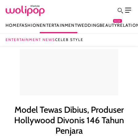
NEW
HOME
FASHION
ENTERTAINMENT
WEDDING
BEAUTY
RELATIO
ENTERTAINMENT NEWS
CELEB STYLE
Model Tewas Dibius, Produser
Hollywood Divonis 146 Tahun
Penjara