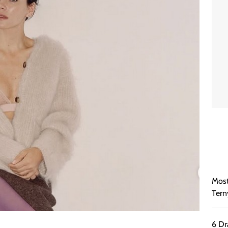
Most
Tern
6 Dr