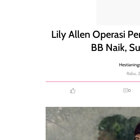
Lily Allen Operasi Pembesaran Payudara Setelah B
Lily Allen Operasi 
BB Naik, S
Hestianings
Rabu, 
0