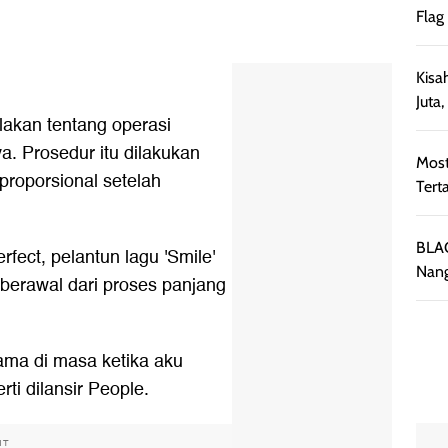
Flag
Kisa
Juta
blakan tentang operasi
. Prosedur itu dilakukan
Most
proporsional setelah
Tert
BLAC
ect, pelantun lagu 'Smile'
Nang
berawal dari proses panjang
ama di masa ketika aku
rti dilansir People.
NT