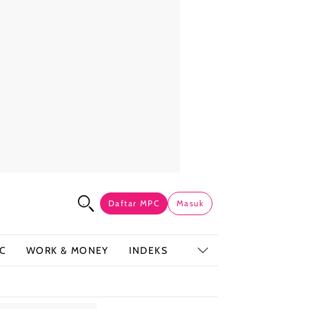
Daftar MPC
Masuk
C
WORK & MONEY
INDEKS