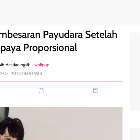
B Naik, Supaya Proporsional
0
Pembesaran Payudara Setelah
upaya Proporsional
ih Hestianingsih -
wolipop
22 Okt 2025 18:00 WIB