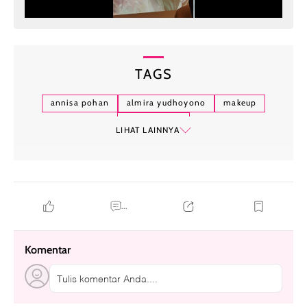
TAGS
annisa pohan
almira yudhoyono
makeup
ibu dan anak
LIHAT LAINNYA
...
Komentar
Tulis komentar Anda....