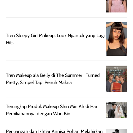
nyaman dipakai
memberikan efek
aktifitas outdo
untuk aktivitas
akhir yang
juga. baru
harian, baik
membuat kulit
pemakaaian 6
sebelum maupun
tampak lebih
bulan tapi ker
setelah
cerah, namun
bersihnya mu
Tren Sleepy Girl Makeup, Look Ngantuk yang Lagi
beraktivitas di luar
hasilnya tetap
ku
Hits
ruangan. Selain
dapat berbeda
memberikan
pada setiap jenis
aroma pada
kulit. Produk ini
rambut, produk ini
mengandung
juga membantu
Amino dan
Tren Makeup ala Belly di The Summer I Turned
rambut terasa
Vitamin C, serta
Pretty, Simpel Tapi Penuh Makna
lebih halus dan
dilengkapi SPF 35
mudah diatur
PA+++ untuk
setelah
membantu
Terungkap Produk Makeup Shin Min Ah di Hari
diaplikasikan.
melindungi kulit
Pernikahannya dengan Won Bin
Kemasannya
dari paparan sinar
praktis dengan
UV saat
Perjuangan dan Ikhtiar Annisa Pohan Melahirkan
botol spray yang
beraktivitas di