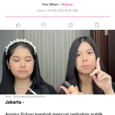
Vina Oktiani -
Wolipop
Kamis, 09 Okt 2025 18:30 WIB
...
Foto: TikTok/@auuuaaahhhhhh
Jakarta
-
Annisa Pohan kembali mencuri perhatian publik