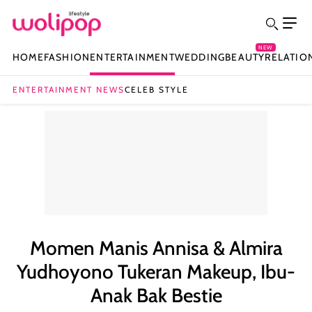
NEW
HOME
FASHION
ENTERTAINMENT
WEDDING
BEAUTY
RELATIO
ENTERTAINMENT NEWS
CELEB STYLE
Momen Manis Annisa & Almira
Yudhoyono Tukeran Makeup, Ibu-
Anak Bak Bestie