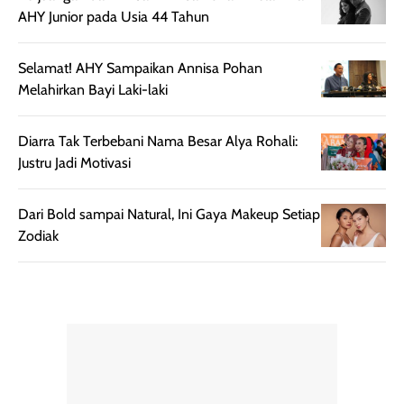
AHY Junior pada Usia 44 Tahun
mudah digunakan
siang hari.
dan cukup ringkas
Meskipun begitu,
untuk dibawa saat
sunscreen tetap
Selamat! AHY Sampaikan Annisa Pohan
bepergian.
perlu diaplikasikan
Melahirkan Bayi Laki-laki
Semprotan yang
ulang sesuai
dihasilkan juga
kebutuhan agar
Diarra Tak Terbebani Nama Besar Alya Rohali:
merata sehingga
perlindungannya
Justru Jadi Motivasi
memudahkan
tetap optimal.
pengaplikasian
Karena baru
tanpa membuat
pertama kali
Dari Bold sampai Natural, Ini Gaya Makeup Setiap
rambut terasa
mencoba, review
Zodiak
berat. Perlu
ini berfokus pada
diingat bahwa
kesan awal
ketahanan aroma
penggunaan.
dapat berbeda
Penilaian
pada setiap orang,
mengenai
tergantung jenis
performa dalam
rambut, aktivitas,
jangka panjang,