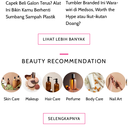
Tumbler Branded Ini Wara-
Capek Beli Galon Terus? Alat
wiri di Medsos, Worth the
Ini Bikin Kamu Berhenti
Hype atau Ikut-ikutan
Sumbang Sampah Plastik
Doang?
LIHAT LEBIH BANYAK
BEAUTY RECOMMENDATION
Skin Care
Makeup
Hair Care
Perfume
Body Care
Nail Art
SELENGKAPNYA