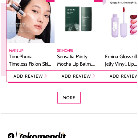
MAKEUP
SKINCARE
TimePhoria
Sensatia Minty
Emina Glosszill
Timeless Fixion Skin
Mocha Lip Balm,
Jelly Vinyl, Lip
Tint Stick,
Pelembap Bibir
Cream Glossy
ADD REVIEW
ADD REVIEW
ADD REVIE
Foundation dan
dengan Aroma
Ringan dengan 
Concealer 2-in-1
Cokelat
Bibir Plumpy
MORE