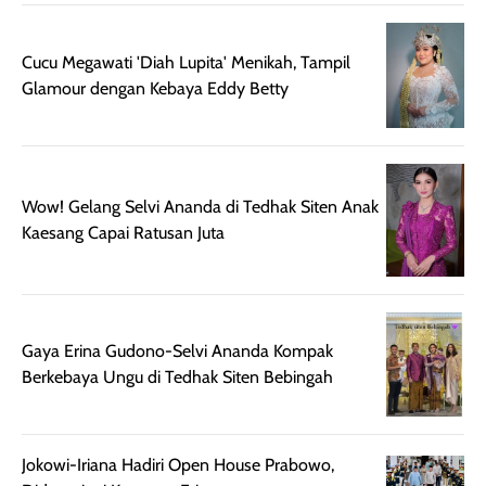
untuk aktivitas
akhir yang
juga. baru
harian, baik
membuat kulit
pemakaaian 6
Cucu Megawati 'Diah Lupita' Menikah, Tampil
sebelum maupun
tampak lebih
bulan tapi ker
Glamour dengan Kebaya Eddy Betty
setelah
cerah, namun
bersihnya mu
beraktivitas di luar
hasilnya tetap
ku
ruangan. Selain
dapat berbeda
memberikan
pada setiap jenis
aroma pada
kulit. Produk ini
Wow! Gelang Selvi Ananda di Tedhak Siten Anak
rambut, produk ini
mengandung
Kaesang Capai Ratusan Juta
juga membantu
Amino dan
rambut terasa
Vitamin C, serta
lebih halus dan
dilengkapi SPF 35
mudah diatur
PA+++ untuk
Gaya Erina Gudono-Selvi Ananda Kompak
setelah
membantu
Berkebaya Ungu di Tedhak Siten Bebingah
diaplikasikan.
melindungi kulit
Kemasannya
dari paparan sinar
praktis dengan
UV saat
botol spray yang
beraktivitas di
Jokowi-Iriana Hadiri Open House Prabowo,
mudah digunakan
siang hari.