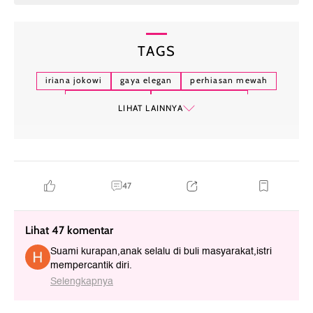
TAGS
iriana jokowi
gaya elegan
perhiasan mewah
kebaya modern
fashion indonesia
LIHAT LAINNYA
ruby dan berlian
acara keluarga
makeup natural
penampilan publik
47
Lihat 47 komentar
Suami kurapan,anak selalu di buli masyarakat,istri
mempercantik diri.
Selengkapnya