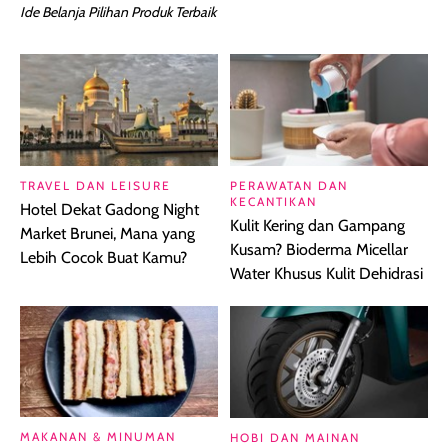
Ide Belanja Pilihan Produk Terbaik
TRAVEL DAN LEISURE
PERAWATAN DAN
KECANTIKAN
Hotel Dekat Gadong Night
Kulit Kering dan Gampang
Market Brunei, Mana yang
Kusam? Bioderma Micellar
Lebih Cocok Buat Kamu?
Water Khusus Kulit Dehidrasi
MAKANAN & MINUMAN
HOBI DAN MAINAN