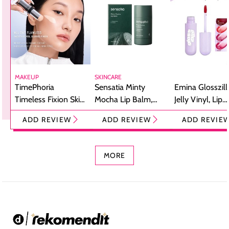
MAKEUP
SKINCARE
TimePhoria
Sensatia Minty
Emina Glosszill
Timeless Fixion Skin
Mocha Lip Balm,
Jelly Vinyl, Lip
Tint Stick,
Pelembap Bibir
Cream Glossy
ADD REVIEW
ADD REVIEW
ADD REVIE
Foundation dan
dengan Aroma
Ringan dengan 
Concealer 2-in-1
Cokelat
Bibir Plumpy
MORE