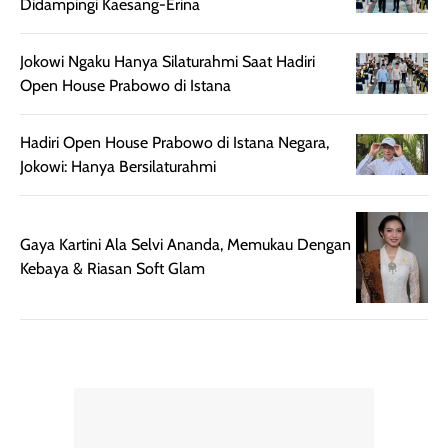
Didampingi Kaesang-Erina
dan cukup ringkas
Meskipun begitu,
untuk dibawa saat
sunscreen tetap
Jokowi Ngaku Hanya Silaturahmi Saat Hadiri
bepergian.
perlu diaplikasikan
Open House Prabowo di Istana
Semprotan yang
ulang sesuai
dihasilkan juga
kebutuhan agar
Hadiri Open House Prabowo di Istana Negara,
merata sehingga
perlindungannya
Jokowi: Hanya Bersilaturahmi
memudahkan
tetap optimal.
pengaplikasian
Karena baru
tanpa membuat
pertama kali
rambut terasa
mencoba, review
Gaya Kartini Ala Selvi Ananda, Memukau Dengan
berat. Perlu
ini berfokus pada
Kebaya & Riasan Soft Glam
diingat bahwa
kesan awal
ketahanan aroma
penggunaan.
dapat berbeda
Penilaian
pada setiap orang,
mengenai
tergantung jenis
performa dalam
rambut, aktivitas,
jangka panjang,
dan kondisi
seperti