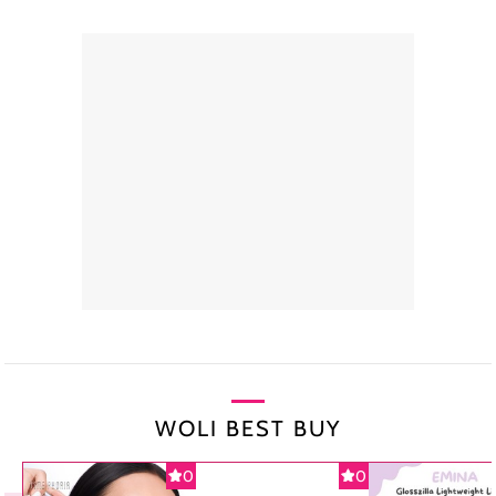
WOLI BEST BUY
0
0