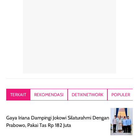
rambut sehari-
Kemasannya
sensai dinginy
hari. Pengalaman
ringkas sehingga
ada efek
penggunaan yang
mudah disimpan
lembabnya ju
konsisten menjadi
di dalam pouch
karna kulit aku
alasan produk ini
atau dibawa saat
kering meront
tetap masuk
bepergian. Dari
Kalau dipakai
dalam rutinitas.
penggunaan
dibawah mak
Hair mist ini
pertama,
juga ga peelin
memiliki aroma
teksturnya terasa
jadi nyaman gi
yang lembut dan
ringan dan mudah
Packagingnya 
memberikan
diratakan di kulit.
plastik tutup ul
kesan rambut
Produk juga
mutul botolny
lebih segar
memberikan hasil
meruncing jadi
TERKAIT
REKOMENDASI
DETIKNETWORK
POPULER
setelah
akhir yang
pas buat nakar
digunakan.
nyaman tanpa
sunscreennya.
Wanginya tidak
terasa lengket
terus udah SP
Gaya Iriana Dampingi Jokowi Silaturahmi Dengan
terasa berlebihan
berlebihan. Varian
40 yang pasti
Prabowo, Pakai Tas Rp 182 Juta
sehingga tetap
Bright Glow
cocok dipakai 
nyaman dipakai
memberikan efek
aktifitas outdo