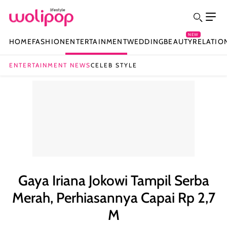
NEW
HOME
FASHION
ENTERTAINMENT
WEDDING
BEAUTY
RELATIO
ENTERTAINMENT NEWS
CELEB STYLE
Gaya Iriana Jokowi Tampil Serba
Merah, Perhiasannya Capai Rp 2,7
M