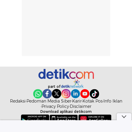
lingkungan.
kenyamanan
Namun, dari
setelah
pengalaman
pemakaian rutin
penggunaan
atau
hingga repurchase
kecocokannya
beberapa kali,
pada berbagai
performanya
kondisi kulit,
terasa cukup
masih
konsisten untuk
memerlukan
penggunaan
penggunaan lebih
sehari-hari.
lanjut.
part of
Redaksi
Pedoman Media Siber
Karir
Kotak Pos
Info Iklan
Privacy Policy
Disclaimer
Download aplikasi detikcom
Copyright @ 2026 detikcom. All right reserved