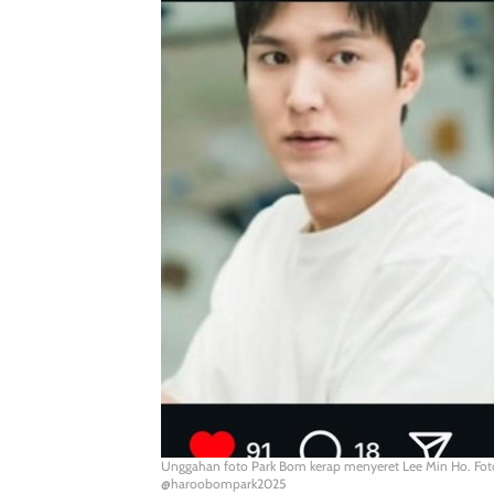
Unggahan foto Park Bom kerap menyeret Lee Min Ho. Fot
@haroobompark2025