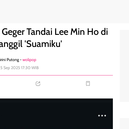
 Usai Panggil 'Suamiku'
0
 Geger Tandai Lee Min Ho di
anggil 'Suamiku'
rini Putong -
wolipop
 15 Sep 2025 17:30 WIB