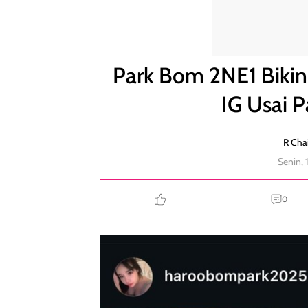
Park Bom 2NE1 Bikin Geger Tandai Lee Min Ho di IG
Park Bom 2NE1 Bikin
IG Usai P
R Chai
Senin,
0