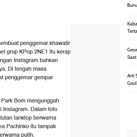
Bunu
Kaba
Tert
membuat penggemar khawatir
Geor
el grup KPop 2NE1 itu kerap
Saat
ingan Instagram bahkan
ya. Di tengah masa
Arti
at penggemar gempar
Gaul
), Park Bom mengunggah
i Instagram. Dalam foto
lutan tanktop berwarna
ea Pachinko itu tampak
rwarna putih.