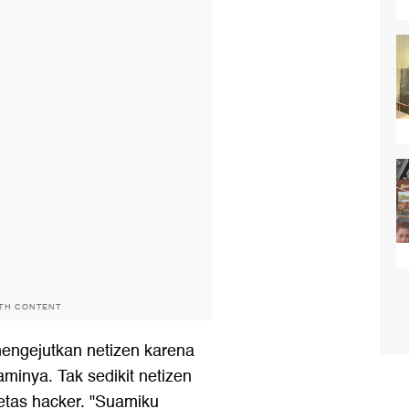
ITH CONTENT
engejutkan netizen karena
inya. Tak sedikit netizen
etas hacker. "Suamiku