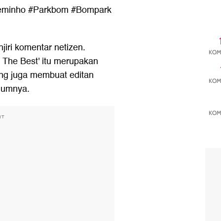
minho #Parkbom #Bompark
iri komentar netizen.
KOM
 The Best' itu merupakan
ng juga membuat editan
KOM
umumnya.
KOM
NT