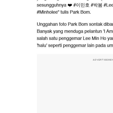
sesungguhnya ❤️ #이민호 #박봄 #Lee
#Minholee" tulis Park Bom.
Unggahan foto Park Bom sontak dibanj
Banyak yang menduga pelantun 'I Am
salah satu penggemar Lee Min Ho ya
'halu' seperti penggemar lain pada 
ADVERTISEME