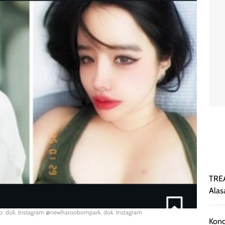
TREA
Alas
o: dok. Instagram @newharoobompark, dok. Instagram
Kond