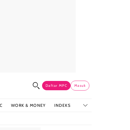
Daftar MPC
Masuk
C
WORK & MONEY
INDEKS