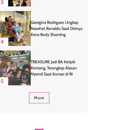
3
Georgina Rodriguez Ungkap
Nasehat Ronaldo Saat Dirinya
Kena Body Shaming
4
TREASURE Jadi BA Keripik
Kentang, Terungkap Alasan
Nyemil Saat Konser di RI
5
More