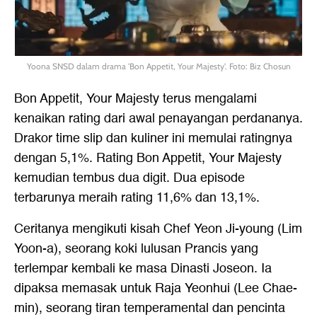
Yoona SNSD dalam drama 'Bon Appetit, Your Majesty'. Foto: Biz Chosun
Bon Appetit, Your Majesty terus mengalami
kenaikan rating dari awal penayangan perdananya.
Drakor time slip dan kuliner ini memulai ratingnya
dengan 5,1%. Rating Bon Appetit, Your Majesty
kemudian tembus dua digit. Dua episode
terbarunya meraih rating 11,6% dan 13,1%.
Ceritanya mengikuti kisah Chef Yeon Ji-young (Lim
Yoon-a), seorang koki lulusan Prancis yang
terlempar kembali ke masa Dinasti Joseon. Ia
dipaksa memasak untuk Raja Yeonhui (Lee Chae-
min), seorang tiran temperamental dan pencinta