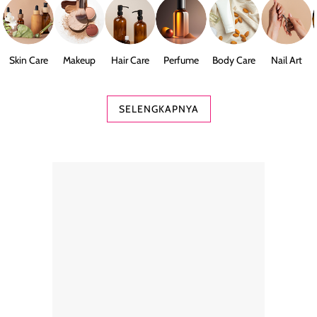
Skin Care
Makeup
Hair Care
Perfume
Body Care
Nail Art
SELENGKAPNYA