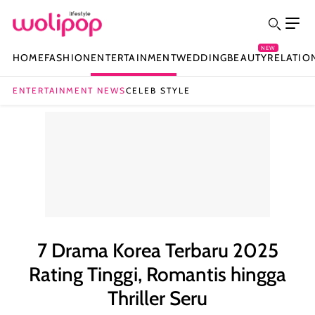
NEW
HOME
FASHION
ENTERTAINMENT
WEDDING
BEAUTY
RELATIO
ENTERTAINMENT NEWS
CELEB STYLE
7 Drama Korea Terbaru 2025
Rating Tinggi, Romantis hingga
Thriller Seru