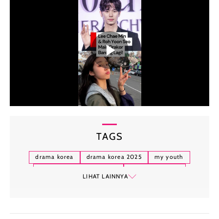
TAGS
drama korea
drama korea 2025
my youth
bon appetit your majesty
our golden days
LIHAT LAINNYA
beyond the bar
drama korea rating tinggi