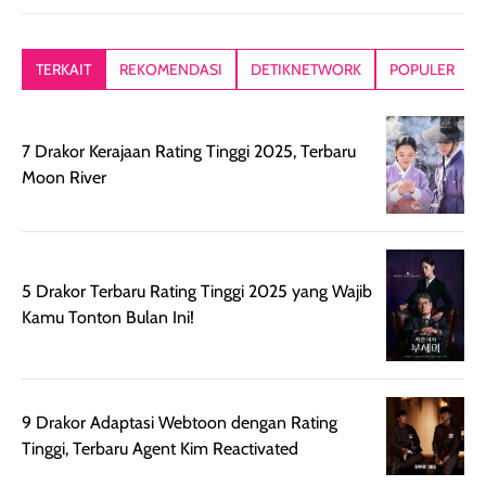
memberikan
diratakan di kulit.
plastik tutup ul
kesan rambut
Produk juga
mutul botolny
lebih segar
memberikan hasil
meruncing jadi
TERKAIT
REKOMENDASI
DETIKNETWORK
POPULER
setelah
akhir yang
pas buat nakar
digunakan.
nyaman tanpa
sunscreennya.
Wanginya tidak
terasa lengket
terus udah SP
7 Drakor Kerajaan Rating Tinggi 2025, Terbaru
terasa berlebihan
berlebihan. Varian
40 yang pasti
Moon River
sehingga tetap
Bright Glow
cocok dipakai 
nyaman dipakai
memberikan efek
aktifitas outdo
untuk aktivitas
akhir yang
juga. baru
harian, baik
membuat kulit
pemakaaian 6
5 Drakor Terbaru Rating Tinggi 2025 yang Wajib
sebelum maupun
tampak lebih
bulan tapi ker
Kamu Tonton Bulan Ini!
setelah
cerah, namun
bersihnya mu
beraktivitas di luar
hasilnya tetap
ku
ruangan. Selain
dapat berbeda
memberikan
pada setiap jenis
9 Drakor Adaptasi Webtoon dengan Rating
aroma pada
kulit. Produk ini
Tinggi, Terbaru Agent Kim Reactivated
rambut, produk ini
mengandung
juga membantu
Amino dan