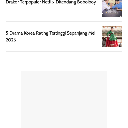
Drakor Terpopuler Netflix Ditendang Boboiboy
berat. Perlu
ini berfokus pada
diingat bahwa
kesan awal
ketahanan aroma
penggunaan.
dapat berbeda
Penilaian
5 Drama Korea Rating Tertinggi Sepanjang Mei
pada setiap orang,
mengenai
2026
tergantung jenis
performa dalam
rambut, aktivitas,
jangka panjang,
dan kondisi
seperti
lingkungan.
kenyamanan
Namun, dari
setelah
pengalaman
pemakaian rutin
penggunaan
atau
hingga repurchase
kecocokannya
beberapa kali,
pada berbagai
performanya
kondisi kulit,
terasa cukup
masih
konsisten untuk
memerlukan
penggunaan
penggunaan lebih