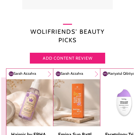
WOLIFRIENDS’ BEAUTY
PICKS
ADD CONTENT REVIEW
Sarah Azzahra
Sarah Azzahra
Mariyatul Qibtiy
Hairoic by ERHA
Emina Sun Battle
Facetology Tri