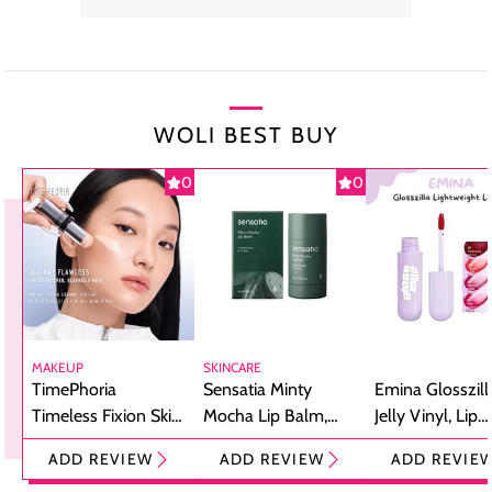
WOLI BEST BUY
0
0
MAKEUP
SKINCARE
TimePhoria
Sensatia Minty
Emina Glosszill
Timeless Fixion Skin
Mocha Lip Balm,
Jelly Vinyl, Lip
Tint Stick,
Pelembap Bibir
Cream Glossy
ADD REVIEW
ADD REVIEW
ADD REVIE
Foundation dan
dengan Aroma
Ringan dengan 