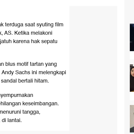
terduga saat syuting film
k, AS. Ketika melakoni
rjatuh karena hak sepatu
 blus motif tartan yang
n Andy Sachs ini melengkapi
andal bertali hitam.
nyempurnakan
ehilangan keseimbangan.
menuruni tangga,
i lantai.