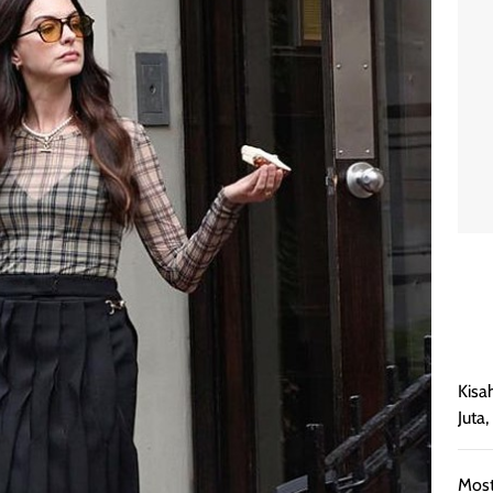
Kisa
Juta
Most