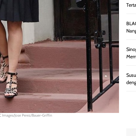
Tert
BLAC
Nang
Sino
Memb
Susu
deng
C Images/Jose Perez/Bauer-Griffin