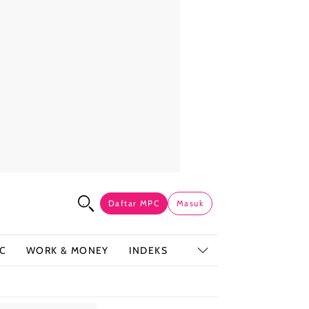
Daftar MPC
Masuk
C
WORK & MONEY
INDEKS