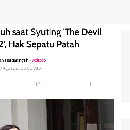
s Prada 2', Hak Sepatu Patah
0
h saat Syuting 'The Devil
2', Hak Sepatu Patah
ih Hestianingsih -
wolipop
29 Agu 2025 05:00 WIB