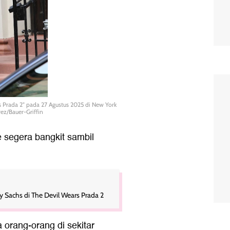
s Prada 2" pada 27 Agustus 2025 di New York
rez/Bauer-Griffin
 segera bangkit sambil
Sachs di The Devil Wears Prada 2
 orang-orang di sekitar