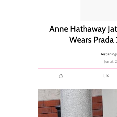
Anne Hathaway Jatuh saat Syuting 'The Devil Wear
Anne Hathaway Jatu
Wears Prada 
Hestianings
Jumat, 
0