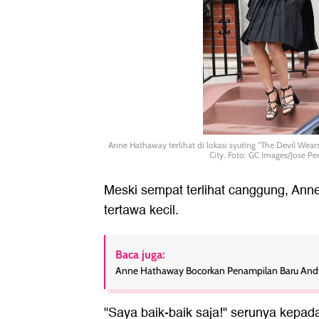
Anne Hathaway terlihat di lokasi syuting "The Devil Wear
City. Foto: GC Images/Jose Pe
Meski sempat terlihat canggung, Anne
tertawa kecil.
Baca juga:
Anne Hathaway Bocorkan Penampilan Baru Andy 
"Saya baik-baik saja!" serunya kepada