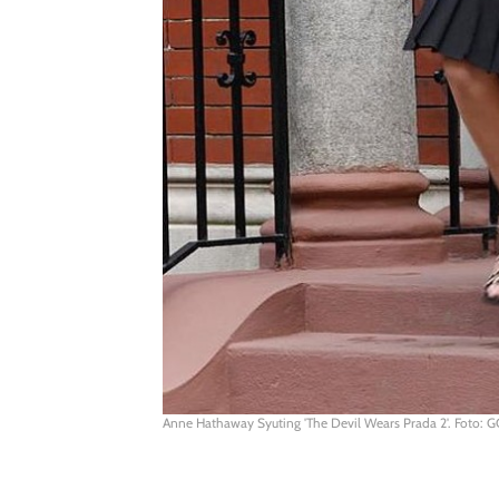
Anne Hathaway Syuting 'The Devil Wears Prada 2'. Foto: G