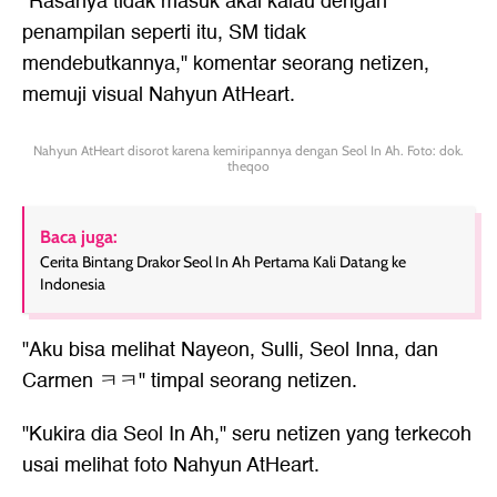
"Rasanya tidak masuk akal kalau dengan
penampilan seperti itu, SM tidak
mendebutkannya," komentar seorang netizen,
memuji visual Nahyun AtHeart.
Nahyun AtHeart disorot karena kemiripannya dengan Seol In Ah. Foto: dok.
theqoo
Baca juga:
Cerita Bintang Drakor Seol In Ah Pertama Kali Datang ke
Indonesia
"Aku bisa melihat Nayeon, Sulli, Seol Inna, dan
Carmen ㅋㅋ" timpal seorang netizen.
"Kukira dia Seol In Ah," seru netizen yang terkecoh
usai melihat foto Nahyun AtHeart.