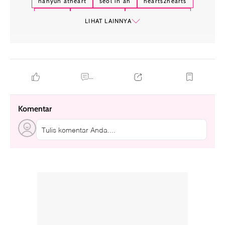
nahyun atheart
seol in ah
hearts2hearts
atheart
titan content
sm entertaiment
LIHAT LAINNYA
hallyu-verse
...
Komentar
Tulis komentar Anda....