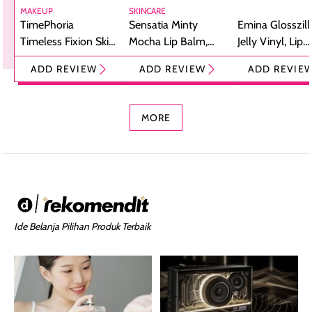
MAKEUP
SKINCARE
TimePhoria
Sensatia Minty
Emina Glosszill
Timeless Fixion Skin
Mocha Lip Balm,
Jelly Vinyl, Lip
Tint Stick,
Pelembap Bibir
Cream Glossy
ADD REVIEW
ADD REVIEW
ADD REVIE
Foundation dan
dengan Aroma
Ringan dengan 
Concealer 2-in-1
Cokelat
Bibir Plumpy
MORE
Ide Belanja Pilihan Produk Terbaik