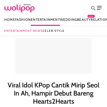
NEW
HOME
FASHION
ENTERTAINMENT
WEDDING
BEAUTY
RELATIO
ENTERTAINMENT NEWS
CELEB STYLE
Viral Idol KPop Cantik Mirip Seol
In Ah, Hampir Debut Bareng
Hearts2Hearts