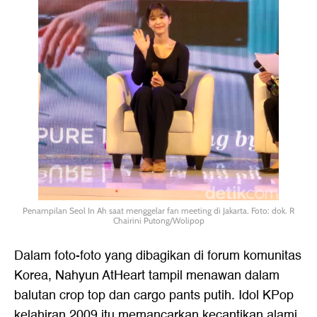
Penampilan Seol In Ah saat menggelar fan meeting di Jakarta. Foto: dok. R
Chairini Putong/Wolipop
Dalam foto-foto yang dibagikan di forum komunitas
Korea, Nahyun AtHeart tampil menawan dalam
balutan crop top dan cargo pants putih. Idol KPop
kelahiran 2009 itu memancarkan kecantikan alami