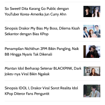
memberikan
pada setiap jenis
So Sweet! Dita Karang Go Public dengan
aroma pada
kulit. Produk ini
YouTuber Korea-Amerika Jun Curry Ahn
rambut, produk ini
mengandung
juga membantu
Amino dan
rambut terasa
Vitamin C, serta
Sinopsis Drakor My Bias My Boss, Dilema Kisah
lebih halus dan
dilengkapi SPF 35
Sekantor dengan Bias KPop
mudah diatur
PA+++ untuk
setelah
membantu
Penampilan Nichkhun 2PM Bikin Pangling, Naik
diaplikasikan.
melindungi kulit
BB Hingga Nyaris Tak Dikenali
Kemasannya
dari paparan sinar
praktis dengan
UV saat
botol spray yang
beraktivitas di
Mantan Idol Berharap Setenar BLACKPINK, Dark
mudah digunakan
siang hari.
Jokes-nya Viral Bikin Ngakak
dan cukup ringkas
Meskipun begitu,
untuk dibawa saat
sunscreen tetap
Sinopsis IDOL I, Drakor Viral Sorot Realita Idol
bepergian.
perlu diaplikasikan
KPop Diteror Fans Penguntit
Semprotan yang
ulang sesuai
dihasilkan juga
kebutuhan agar