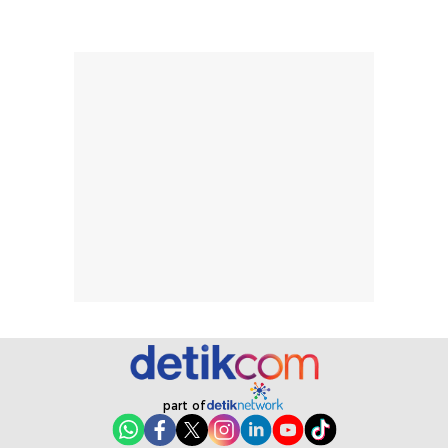
merata sehingga
perlindungannya
memudahkan
tetap optimal.
pengaplikasian
Karena baru
tanpa membuat
pertama kali
rambut terasa
mencoba, review
berat. Perlu
ini berfokus pada
diingat bahwa
kesan awal
ketahanan aroma
penggunaan.
dapat berbeda
Penilaian
pada setiap orang,
mengenai
tergantung jenis
performa dalam
rambut, aktivitas,
jangka panjang,
dan kondisi
seperti
lingkungan.
kenyamanan
Namun, dari
setelah
pengalaman
pemakaian rutin
penggunaan
atau
part of
hingga repurchase
kecocokannya
beberapa kali,
pada berbagai