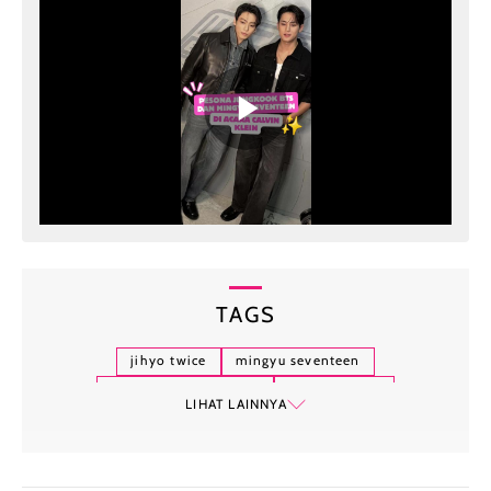
TAGS
jihyo twice
mingyu seventeen
seungkwan seventeen
nayeon twice
LIHAT LAINNYA
jeongyeon twice
bambam got7
sungjin day6
kim sejeong
kim nayoung
hallyu-verse