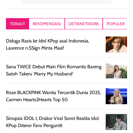
memberikan
diratakan di kulit.
plastik tutup ul
kesan rambut
Produk juga
mutul botolny
lebih segar
memberikan hasil
meruncing jadi
TERKAIT
REKOMENDASI
DETIKNETWORK
POPULER
setelah
akhir yang
pas buat nakar
digunakan.
nyaman tanpa
sunscreennya.
Diduga Rasis ke Idol KPop asal Indonesia,
Wanginya tidak
terasa lengket
terus udah SP
Laurence n.SSign Minta Maaf
terasa berlebihan
berlebihan. Varian
40 yang pasti
sehingga tetap
Bright Glow
cocok dipakai 
nyaman dipakai
memberikan efek
aktifitas outdo
Sana TWICE Debut Main Film Romantis Bareng
untuk aktivitas
akhir yang
juga. baru
Satoh Takeru 'Marry My Husband'
harian, baik
membuat kulit
pemakaaian 6
sebelum maupun
tampak lebih
bulan tapi ker
setelah
cerah, namun
bersihnya mu
Rose BLACKPINK Wanita Tercantik Dunia 2025,
beraktivitas di luar
hasilnya tetap
ku
Carmen Hearts2Hearts Top 50
ruangan. Selain
dapat berbeda
memberikan
pada setiap jenis
Sinopsis IDOL I, Drakor Viral Sorot Realita Idol
aroma pada
kulit. Produk ini
KPop Diteror Fans Penguntit
rambut, produk ini
mengandung