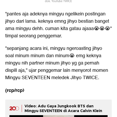
dok. YouTube TWICE
"pantes aja adeknya mingyu ngelikein postingan
jihyo dari lama. keknya emng jihyo bestian banget
ama mingyu dehh. cuman kita gatau ajaaa😭😭😭"
timpal seorang penggemar.
"sepanjang acara ini, mingyu ngeroasting jihyo
soal minum minum dan minum😭 emg keknya
mingyu nih partner minum jihyo yg ga pernah
dispill aja," ujar penggemar lain menyorot momen
Mingyu SEVENTEEN meledek Jihyo TWICE.
(rcp/rcp)
Video: Adu Gaya Jungkook BTS dan
Mingyu SEVENTEEN di Acara Calvin Klein