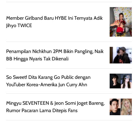
juga membantu
Amino dan
rambut terasa
Vitamin C, serta
lebih halus dan
dilengkapi SPF 35
Member Girlband Baru HYBE Ini Ternyata Adik
mudah diatur
PA+++ untuk
Jihyo TWICE
setelah
membantu
diaplikasikan.
melindungi kulit
Kemasannya
dari paparan sinar
Penampilan Nichkhun 2PM Bikin Pangling, Naik
praktis dengan
UV saat
BB Hingga Nyaris Tak Dikenali
botol spray yang
beraktivitas di
mudah digunakan
siang hari.
dan cukup ringkas
Meskipun begitu,
So Sweet! Dita Karang Go Public dengan
untuk dibawa saat
sunscreen tetap
YouTuber Korea-Amerika Jun Curry Ahn
bepergian.
perlu diaplikasikan
Semprotan yang
ulang sesuai
Mingyu SEVENTEEN & Jeon Somi Joget Bareng,
dihasilkan juga
kebutuhan agar
Rumor Pacaran Lama Ditepis Fans
merata sehingga
perlindungannya
memudahkan
tetap optimal.
pengaplikasian
Karena baru
tanpa membuat
pertama kali