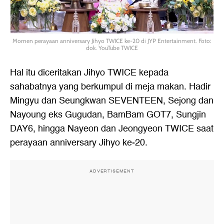
Momen perayaan anniversary Jihyo TWICE ke-20 di JYP Entertainment. Foto:
dok. YouTube TWICE
Hal itu diceritakan Jihyo TWICE kepada
sahabatnya yang berkumpul di meja makan. Hadir
Mingyu dan Seungkwan SEVENTEEN, Sejong dan
Nayoung eks Gugudan, BamBam GOT7, Sungjin
DAY6, hingga Nayeon dan Jeongyeon TWICE saat
perayaan anniversary Jihyo ke-20.
ADVERTISEMENT