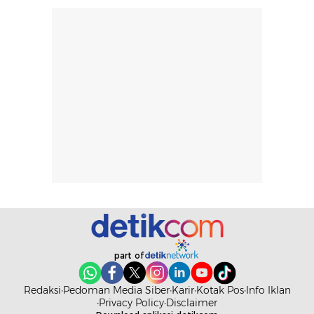
rambut terasa
mencoba, review
berat. Perlu
ini berfokus pada
diingat bahwa
kesan awal
ketahanan aroma
penggunaan.
dapat berbeda
Penilaian
pada setiap orang,
mengenai
tergantung jenis
performa dalam
rambut, aktivitas,
jangka panjang,
dan kondisi
seperti
lingkungan.
kenyamanan
Namun, dari
setelah
pengalaman
pemakaian rutin
penggunaan
atau
hingga repurchase
kecocokannya
beberapa kali,
pada berbagai
part of
performanya
kondisi kulit,
terasa cukup
masih
Redaksi
Pedoman Media Siber
Karir
Kotak Pos
Info Iklan
konsisten untuk
memerlukan
Privacy Policy
Disclaimer
penggunaan
penggunaan lebih