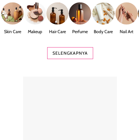
Skin Care
Makeup
Hair Care
Perfume
Body Care
Nail Art
SELENGKAPNYA