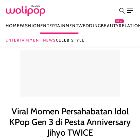
NEW
HOME
FASHION
ENTERTAINMENT
WEDDING
BEAUTY
RELATIO
ENTERTAINMENT NEWS
CELEB STYLE
Viral Momen Persahabatan Idol
KPop Gen 3 di Pesta Anniversary
Jihyo TWICE