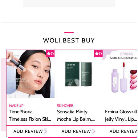
WOLI BEST BUY
0
0
MAKEUP
SKINCARE
TimePhoria
Sensatia Minty
Emina Glosszill
Timeless Fixion Skin
Mocha Lip Balm,
Jelly Vinyl, Lip
Tint Stick,
Pelembap Bibir
Cream Glossy
ADD REVIEW
ADD REVIEW
ADD REVIE
Foundation dan
dengan Aroma
Ringan dengan 